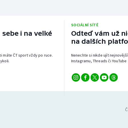
SOCIÁLNÍ SÍTĚ
 sebe i na velké
Odteď vám už nic
na dalších platf
izi máte ČT sport vždy po ruce.
Nenechte si nikde ujít nejnovější
ykoli.
Instagramu, Threads či YouTube 
Č