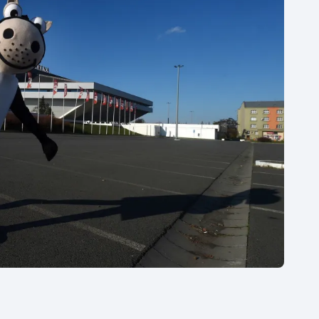
Moderní pětiboj
Triatlon
Motorsport
Veslování
Olympijské hry
Vodní slalom
Parasport
Volejbal
Plavání
Ostatní
Plážový volejbal