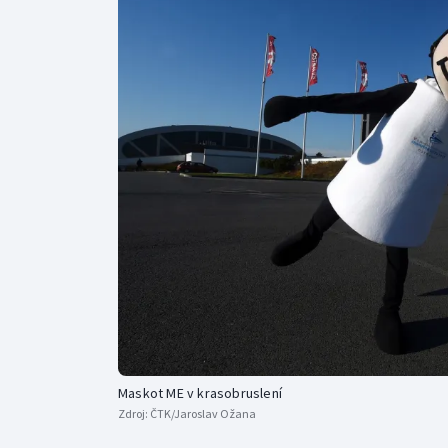
Curling
Dostihy
Florbal
Futsal
Golf
Gymnastika
Maskot ME v krasobruslení
Zdroj:
ČTK/Jaroslav Ožana