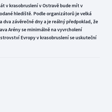
t v krasobruslení v Ostravě bude mít v
dané hlediště. Podle organizátorů je velká
 dva závěrečné dny a je reálný předpoklad, že
rava Arény se minimálně na vyvrcholení
strovství Evropy v krasobruslení se uskuteční