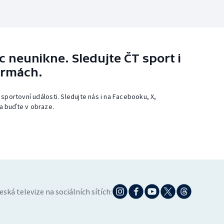
 neunikne. Sledujte ČT sport i
ormách.
 sportovní události. Sledujte nás i na Facebooku, X,
a buďte v obraze.
eská televize na sociálních sítích: