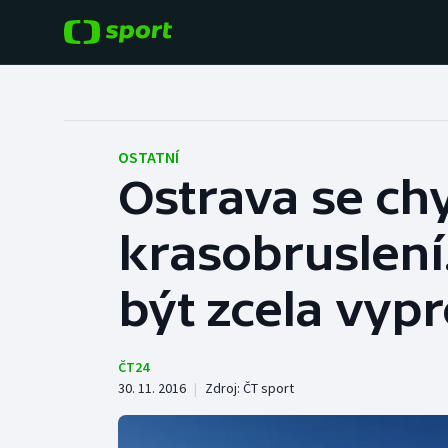
POPULÁRNÍ
DALŠÍ SPORTY
Fotbal
Americký fotbal
OSTATNÍ
Ostrava se ch
Hokej
Baseball a softbal
krasobruslení
Tenis
Basketbal
Atletika
být zcela vyp
Biatlon
Cyklistika
Boby a skeleton
ČT24
30. 11. 2016
|
Zdroj:
ČT sport
Box