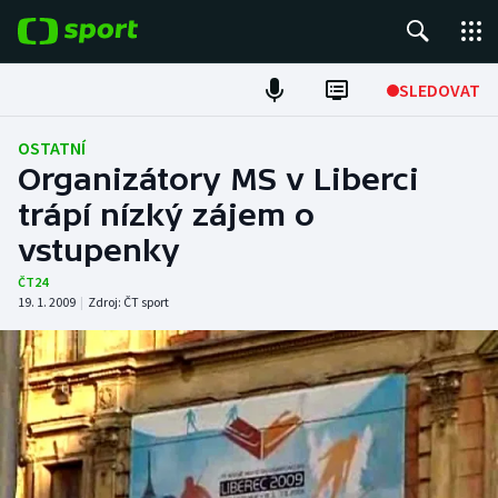
POPULÁRNÍ
SLEDOVAT
Fotbal
OSTATNÍ
Organizátory MS v Liberci
Hokej
trápí nízký zájem o
vstupenky
Tenis
ČT24
Atletika
19. 1. 2009
|
Zdroj:
ČT sport
Cyklistika
DALŠÍ SPORTY
Americký fotbal
NEPŘEHLÉDNĚTE