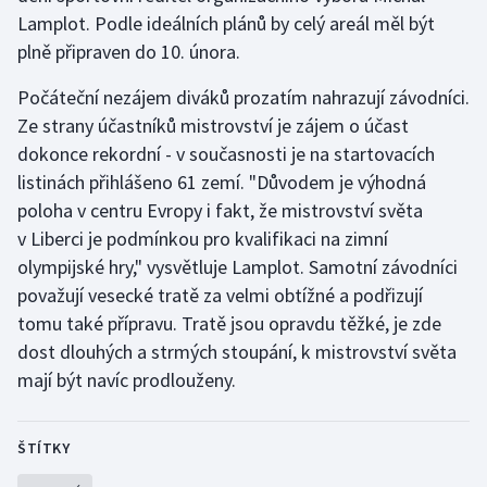
Lamplot. Podle ideálních plánů by celý areál měl být
Olympijské hry
plně připraven do 10. února.
Parasport
Počáteční nezájem diváků prozatím nahrazují závodníci.
Ze strany účastníků mistrovství je zájem o účast
Plavání
dokonce rekordní - v současnosti je na startovacích
listinách přihlášeno 61 zemí. "Důvodem je výhodná
Plážový volejbal
poloha v centru Evropy i fakt, že mistrovství světa
v Liberci je podmínkou pro kvalifikaci na zimní
Ragby
olympijské hry," vysvětluje Lamplot. Samotní závodníci
považují vesecké tratě za velmi obtížné a podřizují
Rychlobruslení
tomu také přípravu. Tratě jsou opravdu těžké, je zde
Rychlostní kanoistika
dost dlouhých a strmých stoupání, k mistrovství světa
mají být navíc prodlouženy.
Short track
ŠTÍTKY
Sportovní střelba