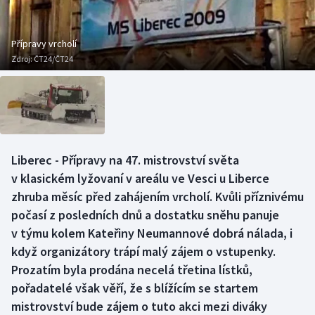
Baseball a softbal
Soutěže
Basketbal
Historické návraty
Přípravy vrcholí
Zdroj:
ČT24/ČT24
Biatlon
Aplikace ČT sport
Boby a skeleton
AZ kvíz
Box
Liberec - Přípravy na 47. mistrovství světa
v klasickém lyžovaní v areálu ve Vesci u Liberce
Curling
zhruba měsíc před zahájením vrcholí. Kvůli příznivému
Dostihy
počasí z posledních dnů a dostatku sněhu panuje
v týmu kolem Kateřiny Neumannové dobrá nálada, i
Florbal
když organizátory trápí malý zájem o vstupenky.
Prozatím byla prodána necelá třetina lístků,
Futsal
pořadatelé však věří, že s blížícím se startem
mistrovství bude zájem o tuto akci mezi diváky
Golf