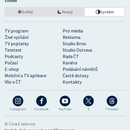
Vzhled
Světlý
Tmavý
Systém
TV program
Pro média
Živé vysílání
Reklama
TV poplatky
Studio Brno
Teletext
Studio Ostrava
Podcasty
Rada ČT
Počasí
Kariéra
E-shop
Podávání námětů
Mobilní a TV aplikace
Časté dotazy
Vše o ČT
Kontakty
Instagram
Facebook
YouTube
X
Threads
© Česká televize