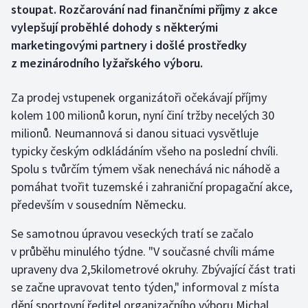
stoupat. Rozčarování nad finančními příjmy z akce
vylepšují proběhlé dohody s některými
Gymnastika
marketingovými partnery i došlé prostředky
z mezinárodního lyžařského výboru.
Házená
Za prodej vstupenek organizátoři očekávají příjmy
Jezdectví
kolem 100 milionů korun, nyní činí tržby necelých 30
Judo
milionů. Neumannová si danou situaci vysvětluje
typicky českým odkládáním všeho na poslední chvíli.
Krasobruslení
Spolu s tvůrčím týmem však nenechává nic náhodě a
pomáhat tvořit tuzemské i zahraniční propagační akce,
Lezení
především v sousedním Německu.
Lyže a snowboard
Se samotnou úpravou veseckých tratí se začalo
v průběhu minulého týdne. "V současné chvíli máme
Moderní pětiboj
upraveny dva 2,5kilometrové okruhy. Zbývající část trati
se začne upravovat tento týden," informoval z místa
Motorsport
dění sportovní ředitel organizačního výboru Michal