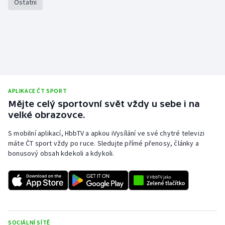
Ostatní
Stolní tenis
Triatlon
Veslování
Vodní slalom
APLIKACE ČT SPORT
Mějte celý sportovní svět vždy u sebe i na
Volejbal
velké obrazovce.
Ostatní
S mobilní aplikací, HbbTV a apkou iVysílání ve své chytré televizi
máte ČT sport vždy po ruce. Sledujte přímé přenosy, články a
bonusový obsah kdekoli a kdykoli.
SOCIÁLNÍ SÍTĚ