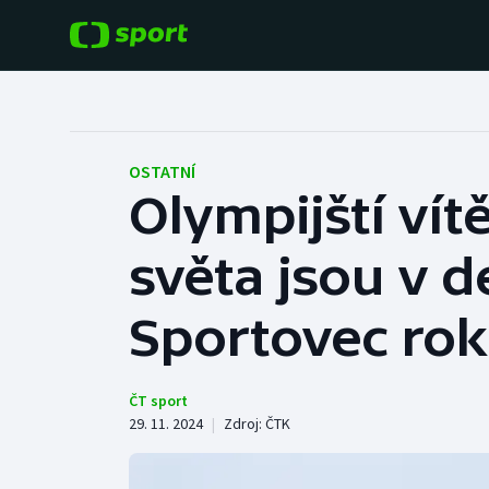
POPULÁRNÍ
DALŠÍ SPORTY
Fotbal
Americký fotbal
OSTATNÍ
Olympijští vít
Hokej
Baseball a softbal
světa jsou v de
Tenis
Basketbal
Atletika
Sportovec rok
Biatlon
Cyklistika
Boby a skeleton
ČT sport
29. 11. 2024
|
Zdroj:
ČTK
Box