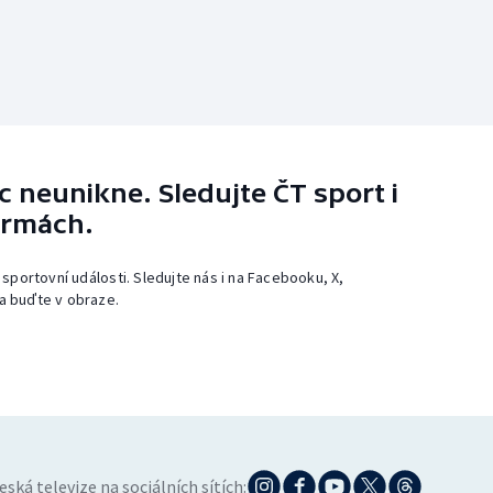
 neunikne. Sledujte ČT sport i
ormách.
 sportovní události. Sledujte nás i na Facebooku, X,
a buďte v obraze.
eská televize na sociálních sítích: