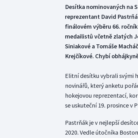
Desítka nominovaných na S
reprezentant David Pastrňák
finálovém výběru 66. ročník
medailistů včetně zlatých J
Siniakové a Tomáše Macháč
Krejčíkové. Chybí obhájkyn
Elitní desítku vybrali svými
novinářů, který anketu pořá
hokejovou reprezentací, kord
se uskuteční 19. prosince v P
Pastrňák je v nejlepší desít
2020. Vedle útočníka Boston