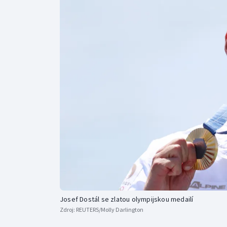
Curling
Dostihy
Florbal
Futsal
Golf
Gymnastika
Josef Dostál se zlatou olympijskou medailí
Zdroj:
REUTERS/Molly Darlington