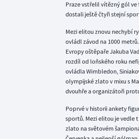
Praze vstřelil vítězný gól ve
dostali ještě čtyři stejní spor
Mezi elitou znovu nechybí ry
ovládl závod na 1000 metrů. 
Evropy oštěpaře Jakuba Vadl
rozdíl od loňského roku nefig
ovládla Wimbledon, Siniakov
olympijské zlato v mixu s Ma
dvouhře a organizátoři proto
Poprvé v historii ankety figu
sportů. Mezi elitou je vedle t
zlato na světovém šampioná
Červenka a nejlepší gólman 