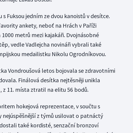
 s Fuksou jedním ze dvou kanoistů v desítce.
favority ankety, neboť na Hrách v Paříži
 1000 metrů mezi kajakáři. Dvojnásobné
těp, vedle Vadlejcha novináři vybrali také
pijskou medailistku Nikolu Ogrodníkovou.
tka Vondroušová letos bojovala se zdravotními
vala. Finálová desítka nejtěsněji unikla
 z 11. místa ztratil na elitu 56 bodů.
oritem hokejová reprezentace, v součtu s
nejúspěšnější z týmů usilovat o patnáctý
 dostali také kordisté, senzační bronzoví