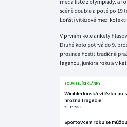
medailisté z olympiády, a fot
scéně double a poté po 19 le
Loňští vítězové mezi kolektiv
V prvním kole ankety hlasov
Druhé kolo potrvá do 9. pros
prosince hostit tradičně pr
legendu, juniora roku a v ka
SOUVISEJÍCÍ ČLÁNKY
Wimbledonská vítězka po st
hrozná tragédie
21. 12. 2023
Sportovcem roku se můžou 