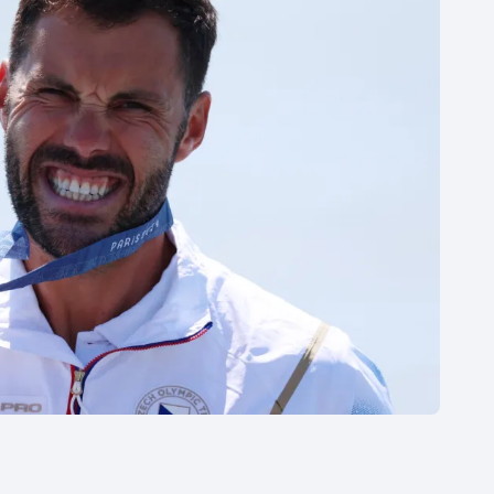
Moderní pětiboj
Triatlon
Motorsport
Veslování
Olympijské hry
Vodní slalom
Parasport
Volejbal
Plavání
Ostatní
Plážový volejbal