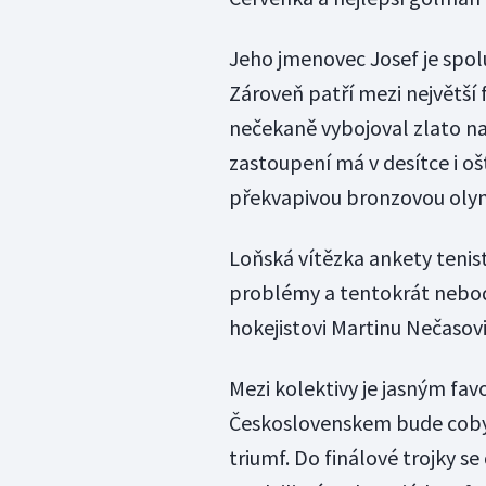
Jeho jmenovec Josef je spolu
Zároveň patří mezi největší 
nečekaně vybojoval zlato na
zastoupení má v desítce i oš
překvapivou bronzovou olym
Loňská vítězka ankety tenis
problémy a tentokrát nebodo
hokejistovi Martinu Nečasovi,
Mezi kolektivy je jasným fav
Československem bude coby 
triumf. Do finálové trojky se