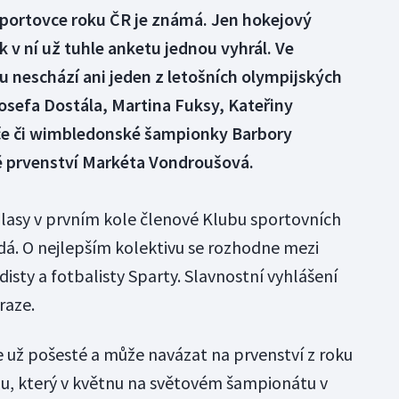
portovce roku ČR je známá. Jen hokejový
 v ní už tuhle anketu jednou vyhrál. Ve
u neschází ani jeden z letošních olympijských
osefa Dostála, Martina Fuksy, Kateřiny
e či wimbledonské šampionky Barbory
ě prvenství Markéta Vondroušová.
 hlasy v prvním kole členové Klubu sportovních
dá. O nejlepším kolektivu se rozhodne mezi
isty a fotbalisty Sparty. Slavnostní vyhlášení
raze.
ce už pošesté a může navázat na prvenství z roku
u, který v květnu na světovém šampionátu v