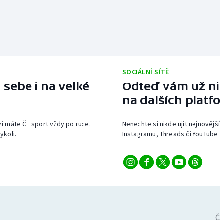
SOCIÁLNÍ SÍTĚ
 sebe i na velké
Odteď vám už nic
na dalších platf
izi máte ČT sport vždy po ruce.
Nenechte si nikde ujít nejnovější
ykoli.
Instagramu, Threads či YouTube 
Č