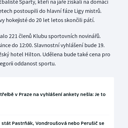
balisté Sparty, kteří na jaře získali na domácí
tech postoupili do hlavní fáze Ligy mistrů.
y hokejisté do 20 let letos skončili pátí.
alo 221 členů Klubu sportovních novinářů.
ince do 12:00. Slavnostní vyhlášení bude 19.
ažský hotel Hilton. Udělena bude také cena pro
tegorii oddanost sportu.
řelbě v Praze na vyhlášení ankety nešla: Je to
stát Pastrňák, Vondroušová nebo Perušič se