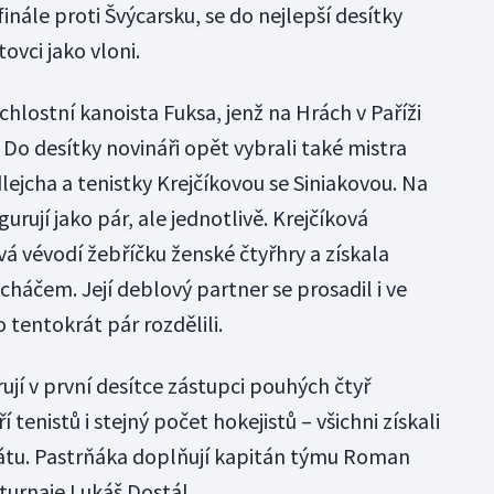
 finále proti Švýcarsku, se do nejlepší desítky
tovci jako vloni.
chlostní kanoista Fuksa, jenž na Hrách v Paříži
Do desítky novináři opět vybrali také mistra
ejcha a tenistky Krejčíkovou se Siniakovou. Na
urují jako pár, ale jednotlivě. Krejčíková
á vévodí žebříčku ženské čtyřhry a získala
cháčem. Její deblový partner se prosadil i ve
 tentokrát pár rozdělili.
rují v první desítce zástupci pouhých čtyř
ří tenistů i stejný počet hokejistů – všichni získali
tu. Pastrňáka doplňují kapitán týmu Roman
turnaje Lukáš Dostál.