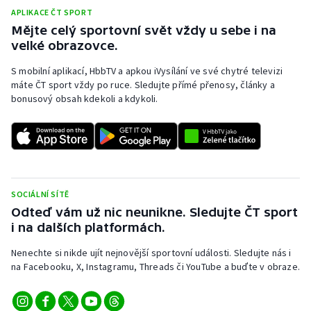
APLIKACE ČT SPORT
Olympijské hry
Mějte celý sportovní svět vždy u sebe i na
velké obrazovce.
Parasport
S mobilní aplikací, HbbTV a apkou iVysílání ve své chytré televizi
máte ČT sport vždy po ruce. Sledujte přímé přenosy, články a
Plavání
bonusový obsah kdekoli a kdykoli.
Plážový volejbal
Ragby
Rychlobruslení
SOCIÁLNÍ SÍTĚ
Odteď vám už nic neunikne. Sledujte ČT sport
Rychlostní kanoistika
i na dalších platformách.
Nenechte si nikde ujít nejnovější sportovní události. Sledujte nás i
Short track
na Facebooku, X, Instagramu, Threads či YouTube a buďte v obraze.
Sportovní střelba