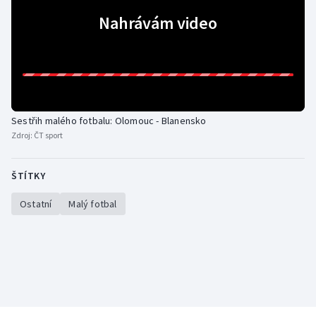
Nahrávám video
Gymnastika
Házená
Jezdectví
Sestřih malého fotbalu: Olomouc - Blanensko
Judo
Zdroj:
ČT sport
Krasobruslení
ŠTÍTKY
Lezení
Ostatní
Malý fotbal
Lyže a snowboard
Moderní pětiboj
Motorsport