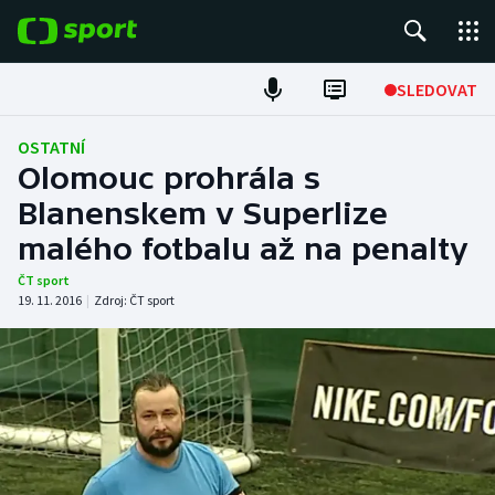
POPULÁRNÍ
SLEDOVAT
Fotbal
OSTATNÍ
Olomouc prohrála s
Hokej
Blanenskem v Superlize
malého fotbalu až na penalty
Tenis
ČT sport
Atletika
19. 11. 2016
|
Zdroj:
ČT sport
Cyklistika
DALŠÍ SPORTY
Americký fotbal
NEPŘEHLÉDNĚTE