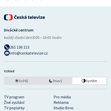
Stolní tenis
Triatlon
Veslování
Divácké centrum
každý všední den:
8:00—16:00 hodin
Vodní slalom
261 136 113
Volejbal
info@ceskatelevize.cz
Ostatní
Vzhled
Světlý
Tmavý
Systém
TV program
Pro média
Živé vysílání
Reklama
TV poplatky
Studio Brno