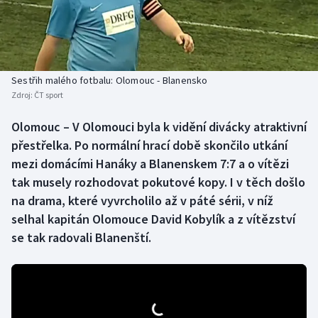
Baseball a softbal
Soutěže
Basketbal
Historické návraty
Biatlon
Aplikace ČT sport
Sestřih malého fotbalu: Olomouc - Blanensko
Zdroj:
ČT sport
Boby a skeleton
AZ kvíz
Olomouc – V Olomouci byla k vidění divácky atraktivní
přestřelka. Po normální hrací době skončilo utkání
Box
mezi domácími Hanáky a Blanenskem 7:7 a o vítězi
Curling
tak musely rozhodovat pokutové kopy. I v těch došlo
na drama, které vyvrcholilo až v páté sérii, v níž
Dostihy
selhal kapitán Olomouce David Kobylík a z vítězství
se tak radovali Blanenští.
Florbal
Futsal
Golf