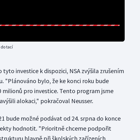
 dotací
 tyto investice k dispozici, NSA zvýšila zrušením
u. "Plánováno bylo, že ke konci roku bude
 milionů pro investice. Tento program jsme
navýšili alokaci," pokračoval Neusser.
021 bude možné podávat od 24. srpna do konce
jekty hodnotit. "Prioritně chceme podpořit
strukturu hlavně při školských zařízeních,