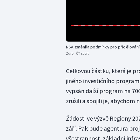
NSA změnila podmínky pro přidělování
Zdroj:
ČT sport
Celkovou částku, která je pro
jiného investičního program
vypsán další program na 700
zrušili a spojili je, abychom 
Žádosti ve výzvě Regiony 2
září. Pak bude agentura pro
všestrannost, základní infra