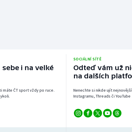
SOCIÁLNÍ SÍTĚ
 sebe i na velké
Odteď vám už nic
na dalších platf
izi máte ČT sport vždy po ruce.
Nenechte si nikde ujít nejnovější
ykoli.
Instagramu, Threads či YouTube 