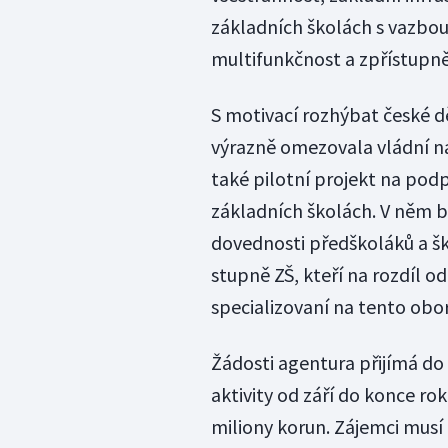
základních školách s vazbou 
multifunkčnost a zpřístupněn
S motivací rozhýbat české dě
výrazně omezovala vládní nař
také pilotní projekt na pod
základních školách. V něm b
dovednosti předškoláků a šk
stupně ZŠ, kteří na rozdíl o
specializovaní na tento obor
Žádosti agentura přijímá do 
aktivity od září do konce ro
miliony korun. Zájemci musí