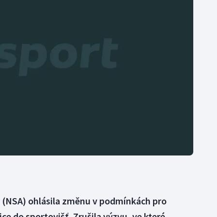
Moderní pětiboj
Triatlon
Motorsport
Veslování
Olympijské hry
Vodní slalom
Parasport
Volejbal
Plavání
Ostatní
Plážový volejbal
 (NSA) ohlásila změnu v podmínkách pro
ice do sportovišť. Zrušila výzvu, ve které