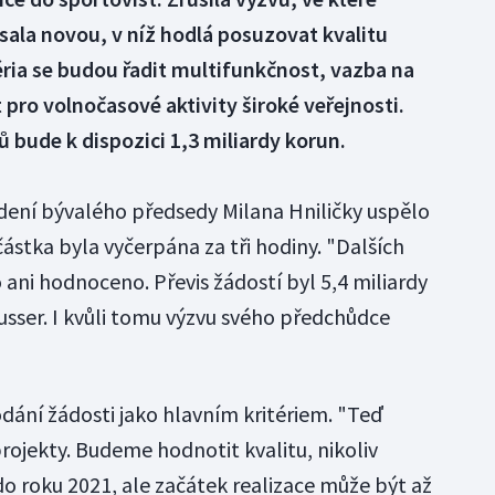
sala novou, v níž hodlá posuzovat kvalitu
téria se budou řadit multifunkčnost, vazba na
 pro volnočasové aktivity široké veřejnosti.
 bude k dispozici 1,3 miliardy korun.
edení bývalého předsedy Milana Hniličky uspělo
částka byla vyčerpána za tři hodiny. "Dalších
o ani hodnoceno. Převis žádostí byl 5,4 miliardy
eusser. I kvůli tomu výzvu svého předchůdce
odání žádosti jako hlavním kritériem. "Teď
jekty. Budeme hodnotit kvalitu, nikoliv
 roku 2021, ale začátek realizace může být až