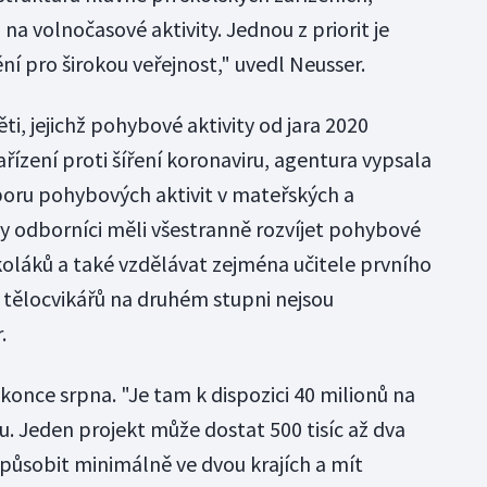
na volnočasové aktivity. Jednou z priorit je
í pro širokou veřejnost," uvedl Neusser.
ti, jejichž pohybové aktivity od jara 2020
ízení proti šíření koronaviru, agentura vypsala
poru pohybových aktivit v mateřských a
y odborníci měli všestranně rozvíjet pohybové
oláků a také vzdělávat zejména učitele prvního
d tělocvikářů na druhém stupni nejsou
.
konce srpna. "Je tam k dispozici 40 milionů na
ku. Jeden projekt může dostat 500 tisíc až dva
 působit minimálně ve dvou krajích a mít