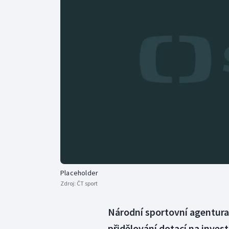
Curling
Dostihy
Florbal
Futsal
Golf
Gymnastika
Placeholder
Zdroj:
ČT sport
Národní sportovní agentura
přidělování dotací na invest