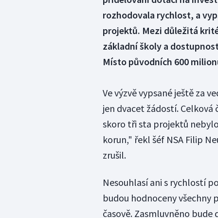
rozhodovala rychlost, a vyp
projektů. Mezi důležitá kri
základní školy a dostupnost
Místo původních 600 milionů
Ve výzvě vypsané ještě za v
jen dvacet žádostí. Celková 
skoro tři sta projektů nebyl
korun," řekl šéf NSA Filip N
zrušil.
Nesouhlasí ani s rychlostí p
budou hodnoceny všechny pro
časově. Zasmluvněno bude do