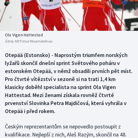
Baseball a softbal
Soutěže
Basketbal
Historické návraty
Biatlon
Aplikace ČT sport
Ola Vigen Hattestad
Zdroj:
AP/Timur Nisametdinov
Boby a skeleton
AZ kvíz
Otepää (Estonsko) - Naprostým triumfem norských
lyžařů skončil dnešní sprint Světového poháru v
Box
estonském Otepää, v němž obsadili prvních pět míst.
Curling
Pro čtvrté vítězství v sezoně si na trati 1,4 km
klasicky doběhl specialista na sprint Ola Vigen
Dostihy
Hattestad. Mezi ženami získala rovněž čtvrté
prvenství Slovinka Petra Majdičová, která vyhrála v
Florbal
Otepää i před rokem.
Futsal
Českým reprezentantům se nepovedlo postoupit z
kvalifikace. Nejlepší z nich, Aleš Razým, skončil na 48.
Golf