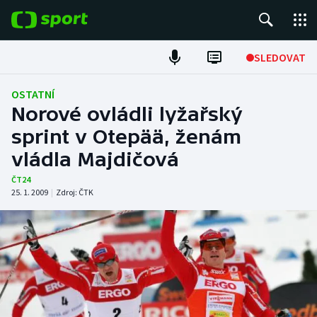
POPULÁRNÍ
SLEDOVAT
Fotbal
OSTATNÍ
Norové ovládli lyžařský
Hokej
sprint v Otepää, ženám
vládla Majdičová
Tenis
ČT24
Atletika
25. 1. 2009
|
Zdroj:
ČTK
Cyklistika
DALŠÍ SPORTY
Americký fotbal
NEPŘEHLÉDNĚTE