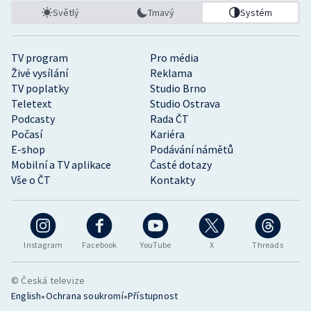
Světlý
Tmavý
Systém
TV program
Pro média
Živé vysílání
Reklama
TV poplatky
Studio Brno
Teletext
Studio Ostrava
Podcasty
Rada ČT
Počasí
Kariéra
E-shop
Podávání námětů
Mobilní a TV aplikace
Časté dotazy
Vše o ČT
Kontakty
Instagram
Facebook
YouTube
X
Threads
© Česká televize
•
•
English
Ochrana soukromí
Přístupnost