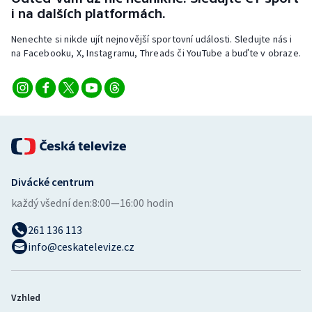
Stolní tenis
i na dalších platformách.
Nenechte si nikde ujít nejnovější sportovní události. Sledujte nás i
Triatlon
na Facebooku, X, Instagramu, Threads či YouTube a buďte v obraze.
Veslování
Vodní slalom
Volejbal
Ostatní
Divácké centrum
každý všední den:
8:00—16:00 hodin
261 136 113
info@ceskatelevize.cz
Vzhled