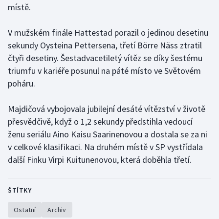
místě.
Gymnastika
V mužském finále Hattestad porazil o jedinou desetinu
sekundy Oysteina Pettersena, třetí Börre Näss ztratil
Házená
čtyři desetiny. Šestadvacetiletý vítěz se díky šestému
Jezdectví
triumfu v kariéře posunul na páté místo ve Světovém
poháru.
Judo
Majdičová vybojovala jubilejní desáté vítězství v životě
Krasobruslení
přesvědčivě, když o 1,2 sekundy předstihla vedoucí
ženu seriálu Aino Kaisu Saarinenovou a dostala se za ni
Lezení
v celkové klasifikaci. Na druhém místě v SP vystřídala
další Finku Virpi Kuitunenovou, která doběhla třetí.
Lyže a snowboard
Moderní pětiboj
ŠTÍTKY
Motorsport
Ostatní
Archiv