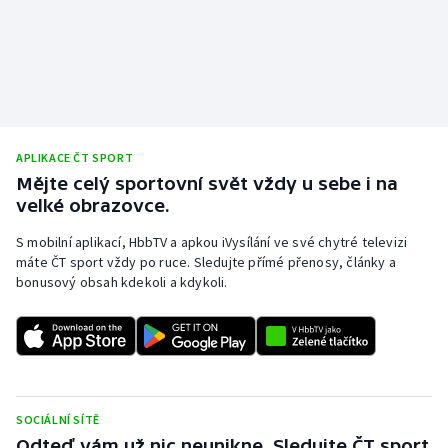
Olympijské hry
Parasport
Plavání
APLIKACE ČT SPORT
Plážový volejbal
Mějte celý sportovní svět vždy u sebe i na
velké obrazovce.
Ragby
S mobilní aplikací, HbbTV a apkou iVysílání ve své chytré televizi
máte ČT sport vždy po ruce. Sledujte přímé přenosy, články a
Rychlobruslení
bonusový obsah kdekoli a kdykoli.
Rychlostní kanoistika
Short track
Sportovní střelba
SOCIÁLNÍ SÍTĚ
Odteď vám už nic neunikne. Sledujte ČT sport