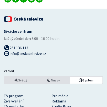
Stolní tenis
Triatlon
Veslování
Divácké centrum
Vodní slalom
každý všední den:
8:00—16:00 hodin
261 136 113
Volejbal
info@ceskatelevize.cz
Ostatní
Vzhled
Světlý
Tmavý
Systém
TV program
Pro média
Živé vysílání
Reklama
TV poplatky
Studio Brno