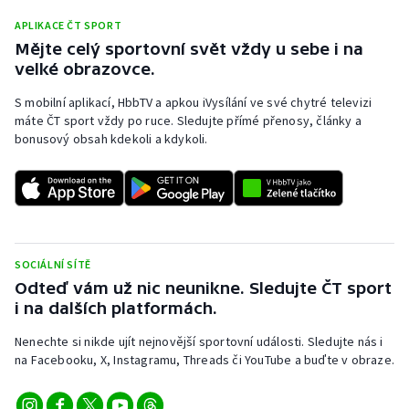
Olympijské hry
APLIKACE ČT SPORT
Mějte celý sportovní svět vždy u sebe i na
velké obrazovce.
Parasport
S mobilní aplikací, HbbTV a apkou iVysílání ve své chytré televizi
Plavání
máte ČT sport vždy po ruce. Sledujte přímé přenosy, články a
bonusový obsah kdekoli a kdykoli.
Plážový volejbal
Ragby
Rychlobruslení
SOCIÁLNÍ SÍTĚ
Odteď vám už nic neunikne. Sledujte ČT sport
Rychlostní kanoistika
i na dalších platformách.
Short track
Nenechte si nikde ujít nejnovější sportovní události. Sledujte nás i
na Facebooku, X, Instagramu, Threads či YouTube a buďte v obraze.
Sportovní střelba