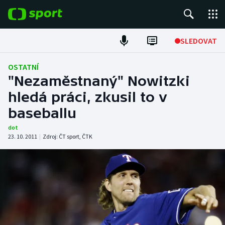
POPULÁRNÍ
SLEDOVAT
Fotbal
OSTATNÍ
"Nezaměstnaný" Nowitzki
Hokej
hledá práci, zkusil to v
baseballu
Tenis
dot
Atletika
23. 10. 2011
|
Zdroj:
ČT sport
,
ČTK
Cyklistika
DALŠÍ SPORTY
Americký fotbal
NEPŘEHLÉDNĚTE