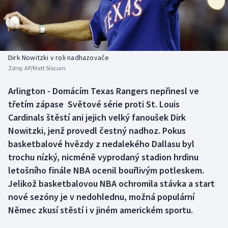
Baseball a softbal
Soutěže
Basketbal
Historické návraty
Biatlon
Aplikace ČT sport
Dirk Nowitzki v roli nadhazovače
Zdroj:
AP/Matt Slocum
Boby a skeleton
AZ kvíz
Arlington - Domácím Texas Rangers nepřinesl ve
třetím zápase Světové série proti St. Louis
Box
Cardinals štěstí ani jejich velký fanoušek Dirk
Curling
Nowitzki, jenž provedl čestný nadhoz. Pokus
basketbalové hvězdy z nedalekého Dallasu byl
Dostihy
trochu nízký, nicméně vyprodaný stadion hrdinu
letošního finále NBA ocenil bouřlivým potleskem.
Florbal
Jelikož basketbalovou NBA ochromila stávka a start
nové sezóny je v nedohlednu, možná populární
Futsal
Němec zkusí stěstí i v jiném americkém sportu.
Golf