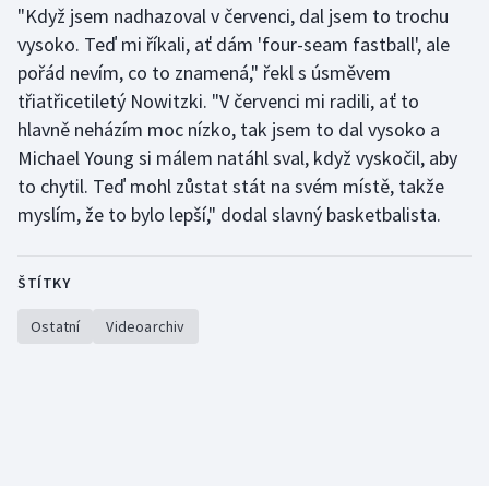
"Když jsem nadhazoval v červenci, dal jsem to trochu
vysoko. Teď mi říkali, ať dám 'four-seam fastball', ale
Gymnastika
pořád nevím, co to znamená," řekl s úsměvem
třiatřicetiletý Nowitzki. "V červenci mi radili, ať to
Házená
hlavně neházím moc nízko, tak jsem to dal vysoko a
Jezdectví
Michael Young si málem natáhl sval, když vyskočil, aby
to chytil. Teď mohl zůstat stát na svém místě, takže
Judo
myslím, že to bylo lepší," dodal slavný basketbalista.
Krasobruslení
ŠTÍTKY
Lezení
Ostatní
Videoarchiv
Lyže a snowboard
Moderní pětiboj
Motorsport