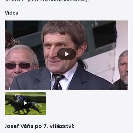
Olympijské hry
Videa
Parasport
Plavání
Plážový volejbal
Ragby
Rychlobruslení
Rychlostní kanoistika
Short track
Sportovní střelba
Josef Váňa po 7. vítězství: