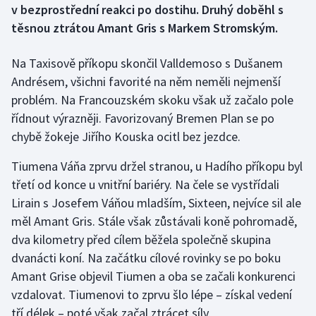
v bezprostřední reakci po dostihu. Druhý doběhl s
těsnou ztrátou Amant Gris s Markem Stromským.
Gymnastika
Na Taxisově příkopu skončil Valldemoso s Dušanem
Házená
Andrésem, všichni favorité na něm neměli nejmenší
problém. Na Francouzském skoku však už začalo pole
Jezdectví
řídnout výrazněji. Favorizovaný Bremen Plan se po
Judo
chybě žokeje Jiřího Kouska ocitl bez jezdce.
Tiumena Váňa zprvu držel stranou, u Hadího příkopu byl
Krasobruslení
třetí od konce u vnitřní bariéry. Na čele se vystřídali
Lezení
Lirain s Josefem Váňou mladším, Sixteen, nejvíce sil ale
měl Amant Gris. Stále však zůstávali koně pohromadě,
Lyže a snowboard
dva kilometry před cílem běžela společně skupina
dvanácti koní. Na začátku cílové rovinky se po boku
Moderní pětiboj
Amant Grise objevil Tiumen a oba se začali konkurenci
vzdalovat. Tiumenovi to zprvu šlo lépe – získal vedení
Motorsport
tří délek – poté však začal ztrácet síly.