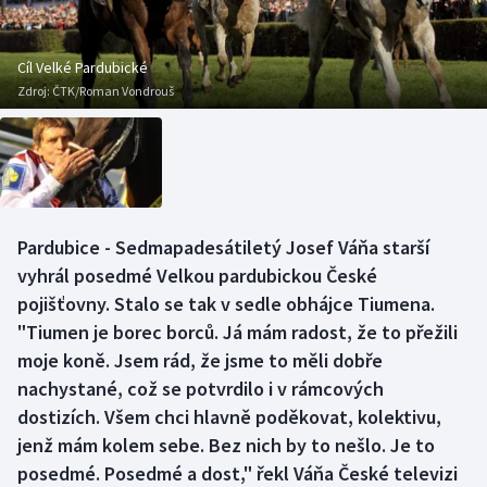
Baseball a softbal
Soutěže
Basketbal
Historické návraty
Cíl Velké Pardubické
Zdroj:
ČTK/Roman Vondrouš
Biatlon
Aplikace ČT sport
Boby a skeleton
AZ kvíz
Box
Pardubice - Sedmapadesátiletý Josef Váňa starší
vyhrál posedmé Velkou pardubickou České
Curling
pojišťovny. Stalo se tak v sedle obhájce Tiumena.
Dostihy
"Tiumen je borec borců. Já mám radost, že to přežili
moje koně. Jsem rád, že jsme to měli dobře
Florbal
nachystané, což se potvrdilo i v rámcových
dostizích. Všem chci hlavně poděkovat, kolektivu,
Futsal
jenž mám kolem sebe. Bez nich by to nešlo. Je to
posedmé. Posedmé a dost," řekl Váňa České televizi
Golf