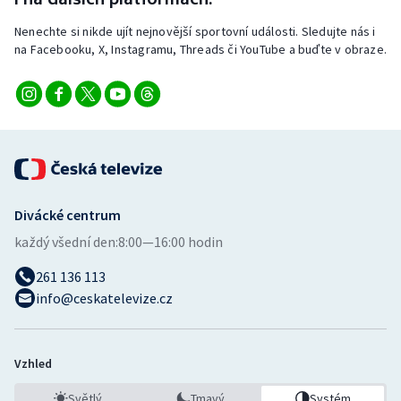
Nenechte si nikde ujít nejnovější sportovní události. Sledujte nás i
na Facebooku, X, Instagramu, Threads či YouTube a buďte v obraze.
Divácké centrum
každý všední den:
8:00—16:00 hodin
261 136 113
info@ceskatelevize.cz
Vzhled
Světlý
Tmavý
Systém