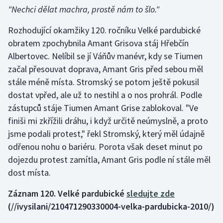
Stolní tenis
"Nechci dělat machra, prostě nám to šlo."
Rozhodující okamžiky 120. ročníku Velké pardubické
Triatlon
obratem zpochybnila Amant Grisova stáj Hřebčín
Veslování
Albertovec. Nelíbil se jí Váňův manévr, kdy se Tiumen
začal přesouvat doprava, Amant Gris před sebou měl
Vodní slalom
stále méně místa. Stromský se potom ještě pokusil
dostat vpřed, ale už to nestihl a o nos prohrál. Podle
Volejbal
zástupců stáje Tiumen Amant Grise zablokoval. "Ve
finiši mi zkřížili dráhu, i když určitě neúmyslně, a proto
Ostatní
jsme podali protest," řekl Stromský, který měl údajně
odřenou nohu o bariéru. Porota však deset minut po
dojezdu protest zamítla, Amant Gris podle ní stále měl
dost místa.
Záznam 120. Velké pardubické
sledujte zde
(//ivysilani/210471290330004-velka-pardubicka-2010/)