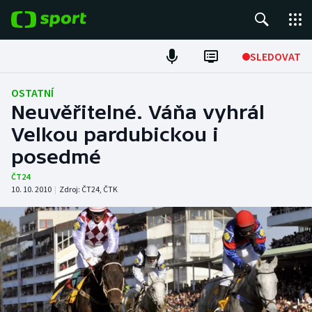
POPULÁRNÍ
SLEDOVAT
Fotbal
OSTATNÍ
Neuvěřitelné. Váňa vyhrál
Hokej
Velkou pardubickou i
posedmé
Tenis
ČT24
Atletika
10. 10. 2010
|
Zdroj:
ČT24
,
ČTK
Cyklistika
DALŠÍ SPORTY
Americký fotbal
NEPŘEHLÉDNĚTE