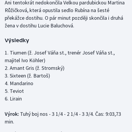
Ani tentokrát nedokončila Velkou pardubickou Martina
Růžičková, která opustila sedlo Rubína na šesté
překážce dostihu. O pár minut později skončila i druhá
žena v dostihu Lucie Baluchová.
Výsledky
1. Tiumen (ž. Josef Váňa st., trenér Josef Váňa st.,
majitel Ivo Köhler)
2. Amant Gris (ž. Stromský)
3. Sixteen (ž. Bartoš)
4. Mandarino
5. Teviot
6. Lirain
Výrok:
Tuhý boj nos - 3 1/4 - 2 1/4 - 3 3/4. Čas: 9:03,73
min.