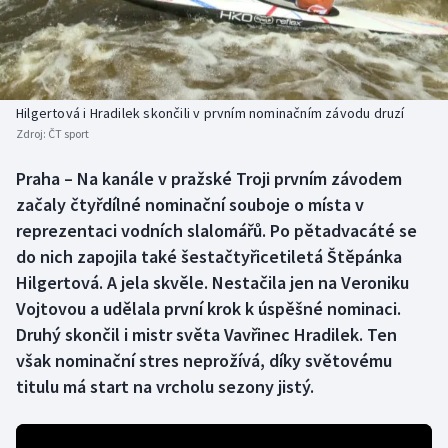
Baseball a softbal
Soutěže
Basketbal
Historické návraty
Biatlon
Aplikace ČT sport
Hilgertová i Hradilek skončili v prvním nominačním závodu druzí
Zdroj:
ČT sport
Boby a skeleton
AZ kvíz
Praha – Na kanále v pražské Troji prvním závodem
začaly čtyřdílné nominační souboje o místa v
Box
reprezentaci vodních slalomářů. Po pětadvacáté se
Curling
do nich zapojila také šestačtyřicetiletá Štěpánka
Hilgertová. A jela skvěle. Nestačila jen na Veroniku
Dostihy
Vojtovou a udělala první krok k úspěšné nominaci.
Druhý skončil i mistr světa Vavřinec Hradilek. Ten
Florbal
však nominační stres neprožívá, díky světovému
titulu má start na vrcholu sezony jistý.
Futsal
Golf