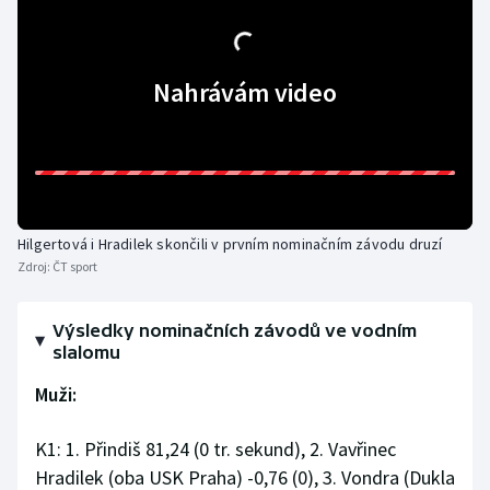
Gymnastika
Nahrávám video
Házená
Jezdectví
Judo
Hilgertová i Hradilek skončili v prvním nominačním závodu druzí
Krasobruslení
Zdroj:
ČT sport
Lezení
Výsledky nominačních závodů ve vodním
slalomu
Lyže a snowboard
Muži:
Moderní pětiboj
K1: 1. Přindiš 81,24 (0 tr. sekund), 2. Vavřinec
Motorsport
Hradilek (oba USK Praha) -0,76 (0), 3. Vondra (Dukla