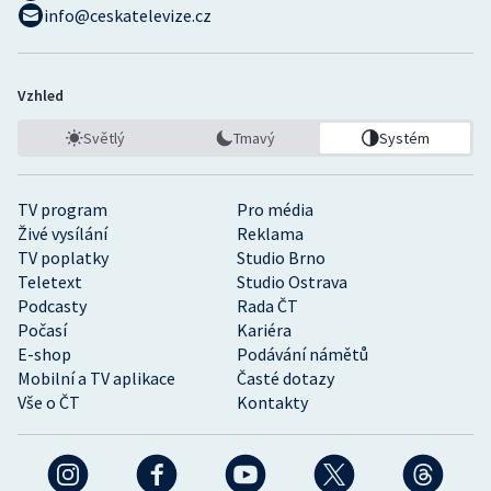
info@ceskatelevize.cz
Vzhled
Světlý
Tmavý
Systém
TV program
Pro média
Živé vysílání
Reklama
TV poplatky
Studio Brno
Teletext
Studio Ostrava
Podcasty
Rada ČT
Počasí
Kariéra
E-shop
Podávání námětů
Mobilní a TV aplikace
Časté dotazy
Vše o ČT
Kontakty