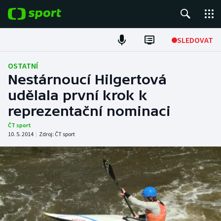
POPULÁRNÍ
SLEDOVAT
Fotbal
OSTATNÍ
Nestárnoucí Hilgertová
Hokej
udělala první krok k
reprezentační nominaci
Tenis
ČT sport
Atletika
10. 5. 2014
|
Zdroj:
ČT sport
Cyklistika
DALŠÍ SPORTY
Americký fotbal
NEPŘEHLÉDNĚTE