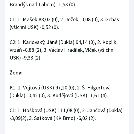
Brandýs nad Labem) -1,53 (0).
Olympijské hry
C1: 1. Mašek 88,02 (0), 2. Ježek -0,08 (0), 3. Gebas
Parasport
(všichni USK) -0,52 (0).
Plavání
C2: 1. Karlovský, Jáně (Dukla) 94,14 (0), 2. Koplík,
Vrzáň -6,88 (2), 3. Václav Hradilek, Vlček (všichni
Plážový volejbal
USK) -9,33 (2).
Ragby
Ženy:
Rychlobruslení
K1: 1. Vojtová (USK) 97,10 (0), 2. Š. Hilgertová
(Dukla) -0,42 (0), 3. Kudějová (USK) -1,61 (4).
Rychlostní kanoistika
Short track
C1: 1. Hošková (USK) 111,08 (0), 2. Jančová (Dukla)
-3,09(2), 3. Satková (KK Brno) -6,02 (2).
Sportovní střelba