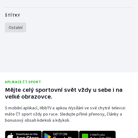
Stolní tenis
ŠTÍTKY
Triatlon
Ostatní
Veslování
Vodní slalom
Volejbal
Ostatní
APLIKACE ČT SPORT
Mějte celý sportovní svět vždy u sebe i na
velké obrazovce.
S mobilní aplikací, HbbTV a apkou iVysílání ve své chytré televizi
máte ČT sport vždy po ruce. Sledujte přímé přenosy, články a
bonusový obsah kdekoli a kdykoli.