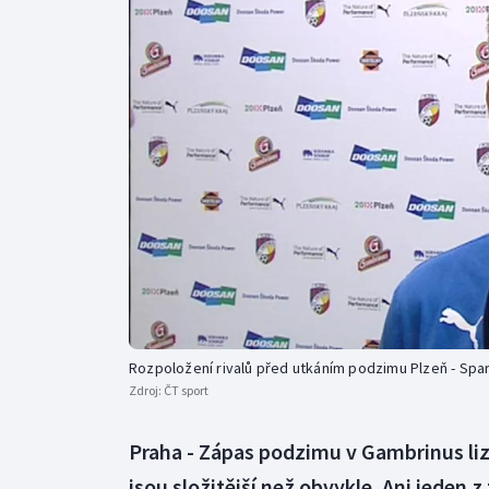
Curling
Dostihy
Florbal
Futsal
Golf
Gymnastika
Rozpoložení rivalů před utkáním podzimu Plzeň - Spa
Zdroj:
ČT sport
Praha - Zápas podzimu v Gambrinus liz
jsou složitější než obvykle. Ani jeden