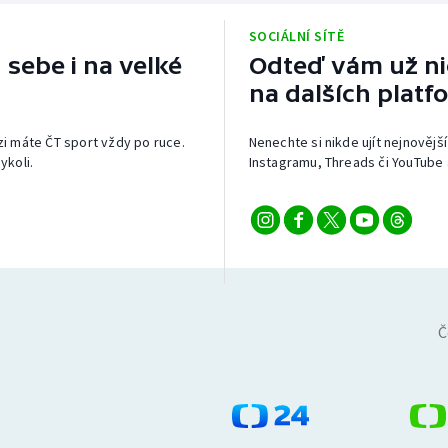
SOCIÁLNÍ SÍTĚ
 sebe i na velké
Odteď vám už nic
na dalších platf
izi máte ČT sport vždy po ruce.
Nenechte si nikde ujít nejnovější
ykoli.
Instagramu, Threads či YouTube 
Č