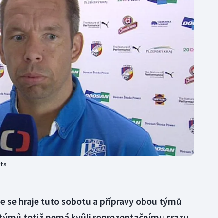
Moderní pětiboj
Triatlon
Motorsport
Veslování
Olympijské hry
Vodní slalom
Parasport
Volejbal
Plavání
Ostatní
Plážový volejbal
rta
e se hraje tuto sobotu a přípravy obou týmů
 z týmů totiž nemá kvůli reprezentačnímu srazu