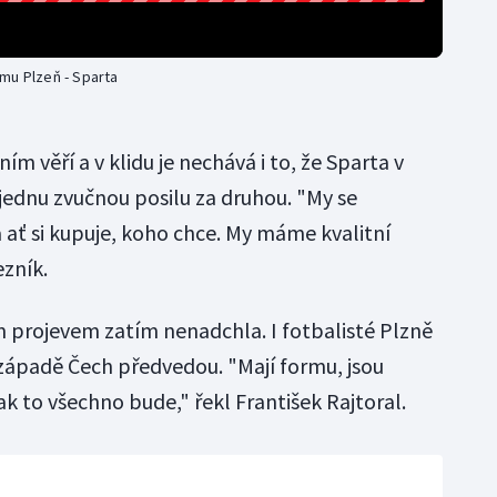
mu Plzeň - Sparta
ím věří a v klidu je nechává i to, že Sparta v
ednu zvučnou posilu za druhou. "My se
 ať si kupuje, koho chce. My máme kvalitní
zník.
m projevem zatím nenadchla. I fotbalisté Plzně
 západě Čech předvedou. "Mají formu, jsou
jak to všechno bude," řekl František Rajtoral.