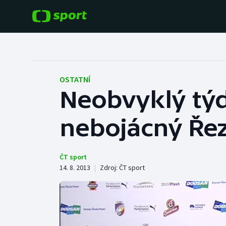
POPULÁRNÍ
DALŠÍ SPORTY
Fotbal
Americký fotbal
OSTATNÍ
Neobvyklý týd
Hokej
Baseball a softbal
nebojácný Ře
Tenis
Basketbal
Atletika
Biatlon
ČT sport
14. 8. 2013
|
Zdroj:
ČT sport
Cyklistika
Boby a skeleton
Box