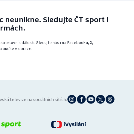
 neunikne. Sledujte ČT sport i
ormách.
 sportovní události. Sledujte nás i na Facebooku, X,
a buďte v obraze.
eská televize na sociálních sítích: