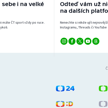
 sebe i na velké
Odteď vám už nic
na dalších platf
izi máte ČT sport vždy po ruce.
Nenechte si nikde ujít nejnovější
ykoli.
Instagramu, Threads či YouTube 
Č