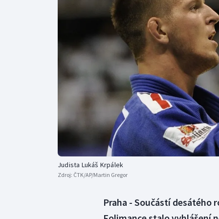
Curling
Dostihy
Florbal
Futsal
Golf
Gymnastika
Judista Lukáš Krpálek
Zdroj:
ČTK/AP/Martin Gregor
Praha - Součástí desátého 
Folimance stalo vyhlášení ne