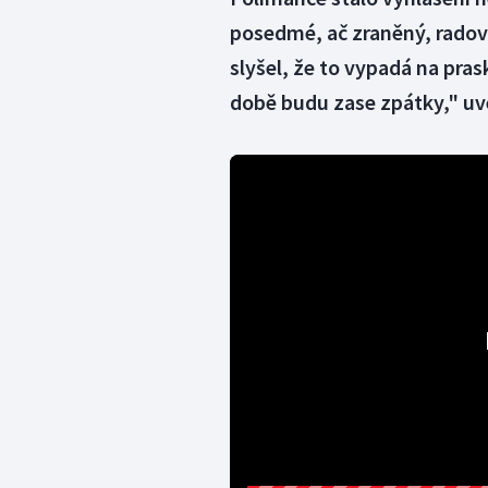
posedmé, ač zraněný, radov
slyšel, že to vypadá na pras
době budu zase zpátky," uv