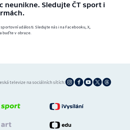
 neunikne. Sledujte ČT sport i
ormách.
 sportovní události. Sledujte nás i na Facebooku, X,
a buďte v obraze.
eská televize na sociálních sítích: