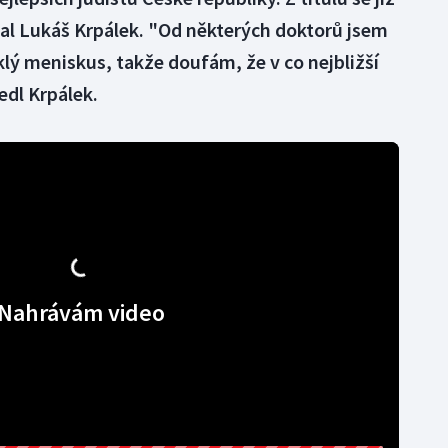
al Lukáš Krpálek. "Od některých doktorů jsem
klý meniskus, takže doufám, že v co nejbližší
edl Krpálek.
Nahrávám video