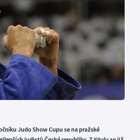
Moderní pětiboj
Triatlon
Motorsport
Veslování
Olympijské hry
Vodní slalom
Parasport
Volejbal
Plavání
Ostatní
Plážový volejbal
ročníku Judo Show Cupu se na pražské
jlepších judistů České republiky. Z titulu se již