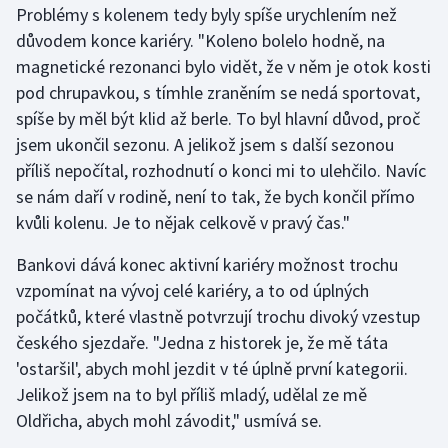
Problémy s kolenem tedy byly spíše urychlením než
důvodem konce kariéry. "Koleno bolelo hodně, na
Gymnastika
magnetické rezonanci bylo vidět, že v něm je otok kosti
pod chrupavkou, s tímhle zraněním se nedá sportovat,
Házená
spíše by měl být klid až berle. To byl hlavní důvod, proč
Jezdectví
jsem ukončil sezonu. A jelikož jsem s další sezonou
příliš nepočítal, rozhodnutí o konci mi to ulehčilo. Navíc
Judo
se nám daří v rodině, není to tak, že bych končil přímo
kvůli kolenu. Je to nějak celkově v pravý čas."
Krasobruslení
Bankovi dává konec aktivní kariéry možnost trochu
Lezení
vzpomínat na vývoj celé kariéry, a to od úplných
počátků, které vlastně potvrzují trochu divoký vzestup
Lyže a snowboard
českého sjezdaře. "Jedna z historek je, že mě táta
'ostaršil', abych mohl jezdit v té úplně první kategorii.
Moderní pětiboj
Jelikož jsem na to byl příliš mladý, udělal ze mě
Oldřicha, abych mohl závodit," usmívá se.
Motorsport