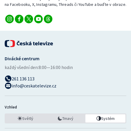
na Facebooku, X, Instagramu, Threads či YouTube a buďte v obraze.
Divácké centrum
každý všední den:
8:00—16:00 hodin
261 136 113
info@ceskatelevize.cz
Vzhled
Světlý
Tmavý
Systém