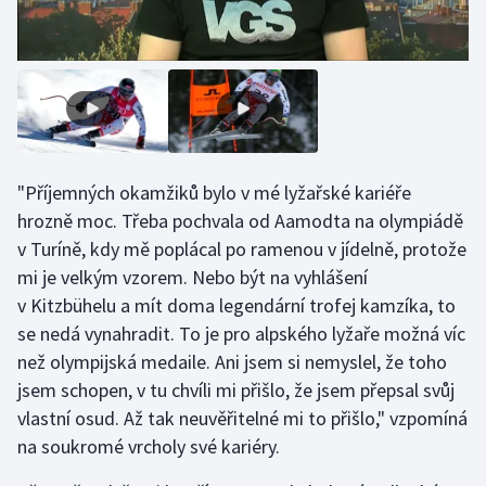
Stolní tenis
Triatlon
Veslování
Vodní slalom
"Příjemných okamžiků bylo v mé lyžařské kariéře
hrozně moc. Třeba pochvala od Aamodta na olympiádě
Volejbal
v Turíně, kdy mě poplácal po ramenou v jídelně, protože
mi je velkým vzorem. Nebo být na vyhlášení
Ostatní
v Kitzbühelu a mít doma legendární trofej kamzíka, to
se nedá vynahradit. To je pro alpského lyžaře možná víc
než olympijská medaile. Ani jsem si nemyslel, že toho
jsem schopen, v tu chvíli mi přišlo, že jsem přepsal svůj
vlastní osud. Až tak neuvěřitelné mi to přišlo," vzpomíná
na soukromé vrcholy své kariéry.