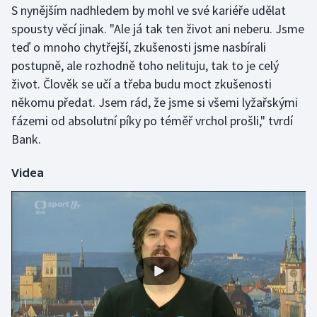
S nynějším nadhledem by mohl ve své kariéře udělat
Olympijské hry
spousty věcí jinak. "Ale já tak ten život ani neberu. Jsme
teď o mnoho chytřejší, zkušenosti jsme nasbírali
Parasport
postupně, ale rozhodně toho nelituju, tak to je celý
život. Člověk se učí a třeba budu moct zkušenosti
Plavání
někomu předat. Jsem rád, že jsme si všemi lyžařskými
fázemi od absolutní píky po téměř vrchol prošli," tvrdí
Plážový volejbal
Bank.
Ragby
Videa
Rychlobruslení
Rychlostní kanoistika
Short track
Sportovní střelba