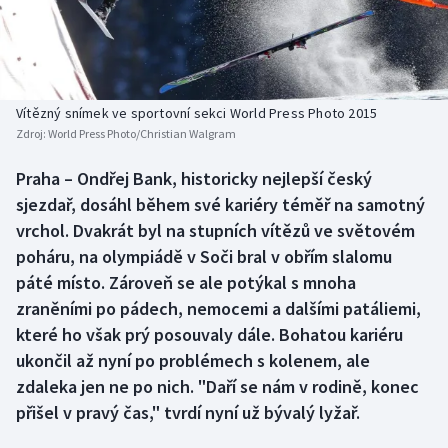
Baseball a softbal
Soutěže
Basketbal
Historické návraty
Biatlon
Aplikace ČT sport
Vítězný snímek ve sportovní sekci World Press Photo 2015
Zdroj:
World Press Photo/Christian Walgram
Boby a skeleton
AZ kvíz
Praha – Ondřej Bank, historicky nejlepší český
sjezdař, dosáhl během své kariéry téměř na samotný
Box
vrchol. Dvakrát byl na stupních vítězů ve světovém
Curling
poháru, na olympiádě v Soči bral v obřím slalomu
páté místo. Zároveň se ale potýkal s mnoha
Dostihy
zraněními po pádech, nemocemi a dalšími patáliemi,
které ho však prý posouvaly dále. Bohatou kariéru
Florbal
ukončil až nyní po problémech s kolenem, ale
zdaleka jen ne po nich. "Daří se nám v rodině, konec
Futsal
přišel v pravý čas," tvrdí nyní už bývalý lyžař.
Golf