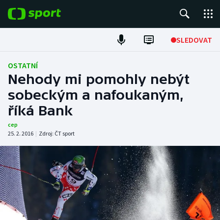
POPULÁRNÍ
SLEDOVAT
Fotbal
OSTATNÍ
Nehody mi pomohly nebýt
Hokej
sobeckým a nafoukaným,
říká Bank
Tenis
cep
Atletika
25. 2. 2016
|
Zdroj:
ČT sport
Cyklistika
DALŠÍ SPORTY
Americký fotbal
NEPŘEHLÉDNĚTE