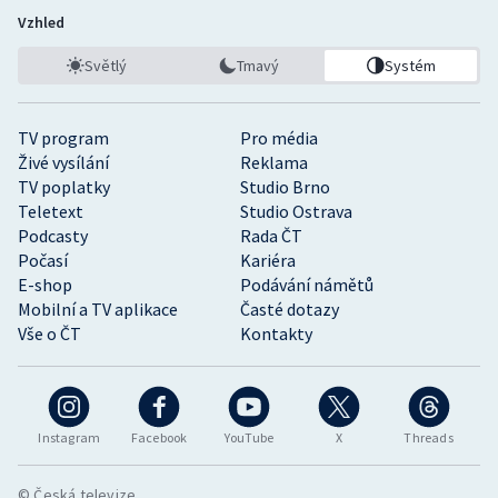
Vzhled
Světlý
Tmavý
Systém
TV program
Pro média
Živé vysílání
Reklama
TV poplatky
Studio Brno
Teletext
Studio Ostrava
Podcasty
Rada ČT
Počasí
Kariéra
E-shop
Podávání námětů
Mobilní a TV aplikace
Časté dotazy
Vše o ČT
Kontakty
Instagram
Facebook
YouTube
X
Threads
© Česká televize