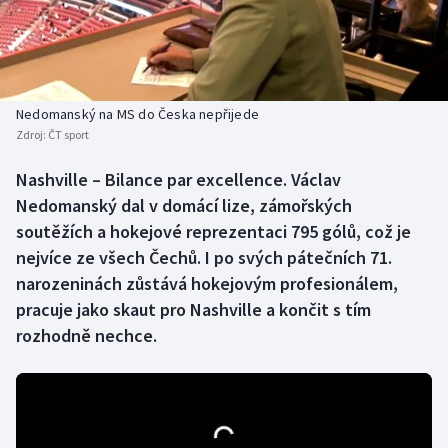
Baseball a softbal
Soutěže
Basketbal
Historické návraty
Biatlon
Aplikace ČT sport
Nedomanský na MS do Česka nepřijede
Zdroj:
ČT sport
Boby a skeleton
AZ kvíz
Nashville – Bilance par excellence. Václav
Nedomanský dal v domácí lize, zámořských
Box
soutěžích a hokejové reprezentaci 795 gólů, což je
Curling
nejvíce ze všech Čechů. I po svých pátečních 71.
narozeninách zůstává hokejovým profesionálem,
Dostihy
pracuje jako skaut pro Nashville a končit s tím
rozhodně nechce.
Florbal
Futsal
Golf