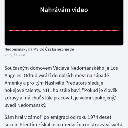
Nahrávám video
Gymnastika
Házená
Jezdectví
Nedomanský na MS do Česka nepřijede
Judo
Zdroj:
ČT sport
Současným domovem Václava Nedomanského je Los
Krasobruslení
Angeles. Odtud vyráží do dalších měst na západě
Lezení
Ameriky a pro tým Nashville Predators sleduje
hokejové talenty. NHL ho stále baví. "Pokud je člověk
Lyže a snowboard
zdravý a má chuť stále pracovat, je velmi spokojený,"
uvedl Nedomanský.
Moderní pětiboj
Sám hrál v zámoří po emigraci od roku 1974 deset
Motorsport
sezon. Předtím získal osm medailí na mistrovství světa,