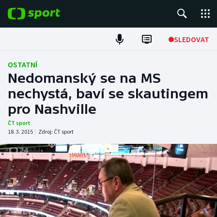
POPULÁRNÍ
SLEDOVAT
Fotbal
OSTATNÍ
Nedomanský se na MS
Hokej
nechystá, baví se skautingem
pro Nashville
Tenis
ČT sport
Atletika
18. 3. 2015
|
Zdroj:
ČT sport
Cyklistika
DALŠÍ SPORTY
Americký fotbal
NEPŘEHLÉDNĚTE