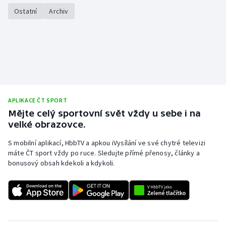
Stolní tenis
Ostatní
Archiv
Triatlon
Veslování
Vodní slalom
APLIKACE ČT SPORT
Volejbal
Mějte celý sportovní svět vždy u sebe i na
velké obrazovce.
Ostatní
S mobilní aplikací, HbbTV a apkou iVysílání ve své chytré televizi
máte ČT sport vždy po ruce. Sledujte přímé přenosy, články a
bonusový obsah kdekoli a kdykoli.