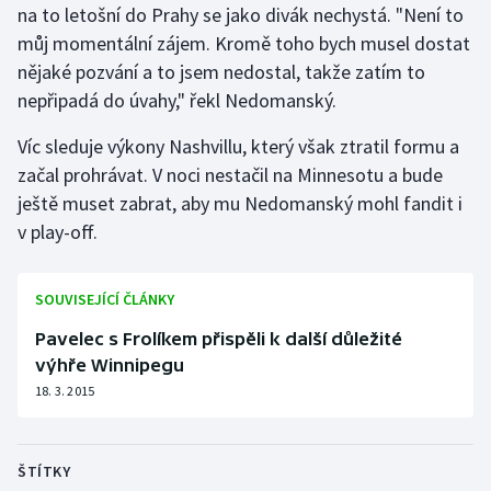
na to letošní do Prahy se jako divák nechystá. "Není to
Olympijské hry
můj momentální zájem. Kromě toho bych musel dostat
nějaké pozvání a to jsem nedostal, takže zatím to
Parasport
nepřipadá do úvahy," řekl Nedomanský.
Plavání
Víc sleduje výkony Nashvillu, který však ztratil formu a
začal prohrávat. V noci nestačil na Minnesotu a bude
Plážový volejbal
ještě muset zabrat, aby mu Nedomanský mohl fandit i
v play-off.
Ragby
Rychlobruslení
SOUVISEJÍCÍ ČLÁNKY
Pavelec s Frolíkem přispěli k další důležité
Rychlostní kanoistika
výhře Winnipegu
18. 3. 2015
Short track
Sportovní střelba
ŠTÍTKY