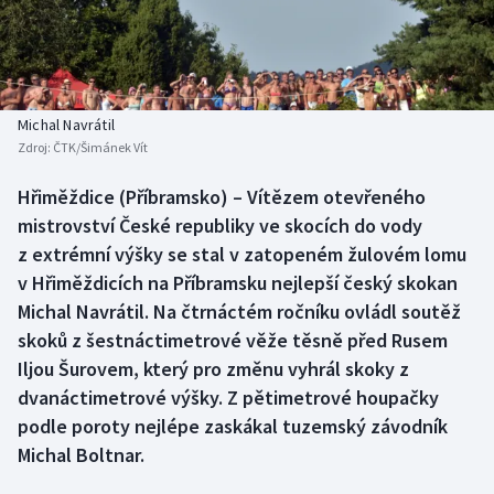
Baseball a softbal
Soutěže
Basketbal
Historické návraty
Biatlon
Aplikace ČT sport
Michal Navrátil
Zdroj:
ČTK/Šimánek Vít
Boby a skeleton
AZ kvíz
Hřiměždice (Příbramsko) – Vítězem otevřeného
mistrovství České republiky ve skocích do vody
Box
z extrémní výšky se stal v zatopeném žulovém lomu
Curling
v Hřiměždicích na Příbramsku nejlepší český skokan
Michal Navrátil. Na čtrnáctém ročníku ovládl soutěž
Dostihy
skoků z šestnáctimetrové věže těsně před Rusem
Iljou Šurovem, který pro změnu vyhrál skoky z
Florbal
dvanáctimetrové výšky. Z pětimetrové houpačky
podle poroty nejlépe zaskákal tuzemský závodník
Futsal
Michal Boltnar.
Golf