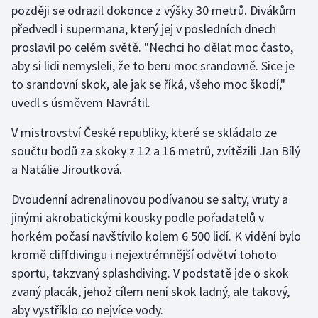
později se odrazil dokonce z výšky 30 metrů. Divákům
Olympijské hry
předvedl i supermana, který jej v posledních dnech
proslavil po celém světě. "Nechci ho dělat moc často,
Parasport
aby si lidi nemysleli, že to beru moc srandovně. Sice je
to srandovní skok, ale jak se říká, všeho moc škodí,"
Plavání
uvedl s úsměvem Navrátil.
Plážový volejbal
V mistrovství České republiky, které se skládalo ze
součtu bodů za skoky z 12 a 16 metrů, zvítězili Jan Bílý
Ragby
a Natálie Jiroutková.
Rychlobruslení
Dvoudenní adrenalinovou podívanou se salty, vruty a
jinými akrobatickými kousky podle pořadatelů v
Rychlostní kanoistika
horkém počasí navštívilo kolem 6 500 lidí. K vidění bylo
kromě cliffdivingu i nejextrémnější odvětví tohoto
Short track
sportu, takzvaný splashdiving. V podstatě jde o skok
zvaný placák, jehož cílem není skok ladný, ale takový,
Sportovní střelba
aby vystříklo co nejvíce vody.