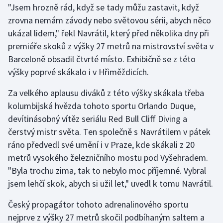
"Jsem hrozně rád, když se tady můžu zastavit, když
zrovna nemám závody nebo světovou sérii, abych něco
Gymnastika
ukázal lidem," řekl Navrátil, který před několika dny při
premiéře skoků z výšky 27 metrů na mistrovství světa v
Házená
Barceloně obsadil čtvrté místo. Exhibičně se z této
Jezdectví
výšky poprvé skákalo i v Hřiměždicích.
Za velkého aplausu diváků z této výšky skákala třeba
Judo
kolumbijská hvězda tohoto sportu Orlando Duque,
devítinásobný vítěz seriálu Red Bull Cliff Diving a
Krasobruslení
čerstvý mistr světa. Ten společně s Navrátilem v pátek
Lezení
ráno předvedl své umění i v Praze, kde skákali z 20
metrů vysokého železničního mostu pod Vyšehradem.
Lyže a snowboard
"Byla trochu zima, tak to nebylo moc příjemné. Vybral
jsem lehčí skok, abych si užil let," uvedl k tomu Navrátil.
Moderní pětiboj
Český propagátor tohoto adrenalinového sportu
Motorsport
nejprve z výšky 27 metrů skočil podbíhaným saltem a