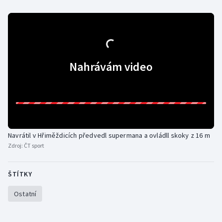
Stolní tenis
Triatlon
Veslování
Nahrávám video
Vodní slalom
Volejbal
Ostatní
Navrátil v Hřiměždicích předvedl supermana a ovládll skoky z 16 m
Zdroj:
ČT sport
ŠTÍTKY
Ostatní