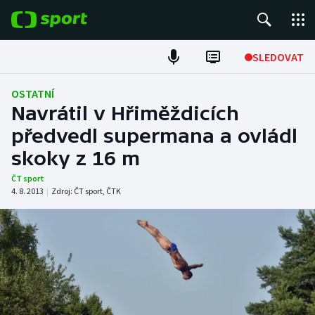
POPULÁRNÍ
SLEDOVAT
Fotbal
OSTATNÍ
Navrátil v Hřiměždicích
Hokej
předvedl supermana a ovládl
skoky z 16 m
Tenis
ČT sport
Atletika
4. 8. 2013
|
Zdroj:
ČT sport
,
ČTK
Cyklistika
DALŠÍ SPORTY
Americký fotbal
NEPŘEHLÉDNĚTE