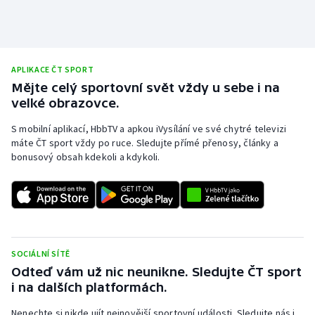
Stolní tenis
Triatlon
APLIKACE ČT SPORT
Veslování
Mějte celý sportovní svět vždy u sebe i na
velké obrazovce.
Vodní slalom
S mobilní aplikací, HbbTV a apkou iVysílání ve své chytré televizi
máte ČT sport vždy po ruce. Sledujte přímé přenosy, články a
Volejbal
bonusový obsah kdekoli a kdykoli.
Ostatní
SOCIÁLNÍ SÍTĚ
Odteď vám už nic neunikne. Sledujte ČT sport
i na dalších platformách.
Nenechte si nikde ujít nejnovější sportovní události. Sledujte nás i