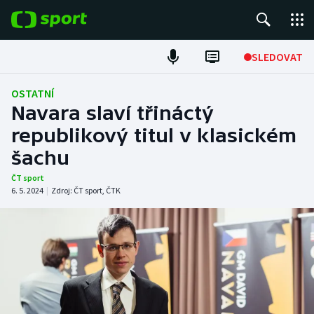
POPULÁRNÍ
SLEDOVAT
Fotbal
OSTATNÍ
Navara slaví třináctý
Hokej
republikový titul v klasickém
šachu
Tenis
ČT sport
Atletika
6. 5. 2024
|
Zdroj:
ČT sport
,
ČTK
Cyklistika
DALŠÍ SPORTY
Americký fotbal
NEPŘEHLÉDNĚTE