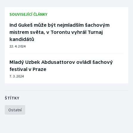
Olympijské hry
SOUVISEJÍCÍ ČLÁNKY
Parasport
Ind Gukeš může být nejmladším šachovým
mistrem světa, v Torontu vyhrál Turnaj
Plavání
kandidátů
22. 4. 2024
Plážový volejbal
Mladý Uzbek Abdusattorov ovládl šachový
Ragby
festival v Praze
7. 3. 2024
Rychlobruslení
Rychlostní kanoistika
ŠTÍTKY
Short track
Ostatní
Sportovní střelba