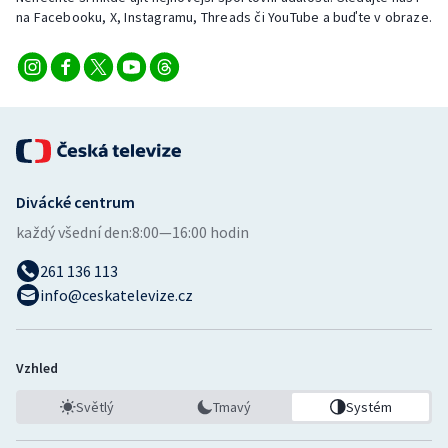
na Facebooku, X, Instagramu, Threads či YouTube a buďte v obraze.
Divácké centrum
každý všední den:
8:00—16:00 hodin
261 136 113
info@ceskatelevize.cz
Vzhled
Světlý
Tmavý
Systém