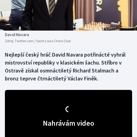
Baseball a softbal
Soutěže
Basketbal
Historické návraty
Biatlon
Aplikace ČT sport
David Navara
Zdroj:
Twitter.com / Saint Louis Chess Club
Boby a skeleton
AZ kvíz
Nejlepší český hráč David Navara potřinácté vyhrál
mistrovství republiky v klasickém šachu. Stříbro v
Box
Ostravě získal osmnáctiletý Richard Stalmach a
Curling
bronz teprve čtrnáctiletý Václav Finěk.
Dostihy
Florbal
Nahrávám video
Futsal
Golf