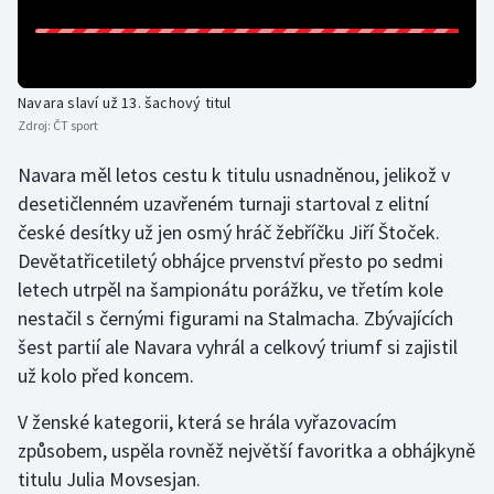
Gymnastika
Házená
Navara slaví už 13. šachový titul
Zdroj:
ČT sport
Jezdectví
Navara měl letos cestu k titulu usnadněnou, jelikož v
desetičlenném uzavřeném turnaji startoval z elitní
Judo
české desítky už jen osmý hráč žebříčku Jiří Štoček.
Devětatřicetiletý obhájce prvenství přesto po sedmi
Krasobruslení
letech utrpěl na šampionátu porážku, ve třetím kole
Lezení
nestačil s černými figurami na Stalmacha. Zbývajících
šest partií ale Navara vyhrál a celkový triumf si zajistil
Lyže a snowboard
už kolo před koncem.
V ženské kategorii, která se hrála vyřazovacím
Moderní pětiboj
způsobem, uspěla rovněž největší favoritka a obhájkyně
Motorsport
titulu Julia Movsesjan.