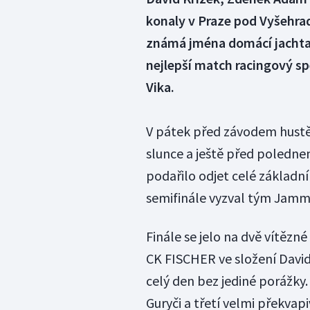
konaly v Praze pod Vyšehr
známá jména domácí jachtař
nejlepší match racingový sp
Vika.
V pátek před závodem hustě 
slunce a ještě před polednem 
podařilo odjet celé základní 
semifinále vyzval tým Jamm
Finále se jelo na dvě vítězné
CK FISCHER ve složení David
celý den bez jediné porážky
Guryči a třetí velmi překv