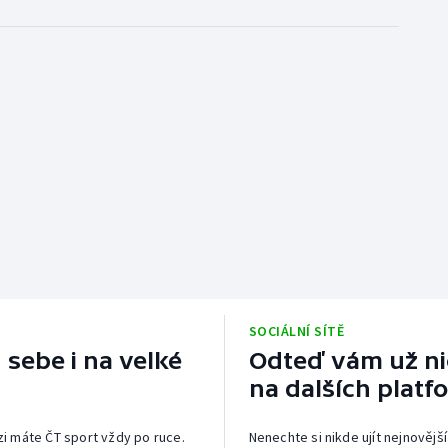
SOCIÁLNÍ SÍTĚ
 sebe i na velké
Odteď vám už nic
na dalších platf
izi máte ČT sport vždy po ruce.
Nenechte si nikde ujít nejnovější