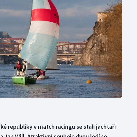
Moderní pětiboj
Triatlon
Motorsport
Veslování
Olympijské hry
Vodní slalom
Parasport
Volejbal
Plavání
Ostatní
Plážový volejbal
é republiky v match racingu se stali jachtaři
 Jan Will. Atraktivní souboje dvou lodí se