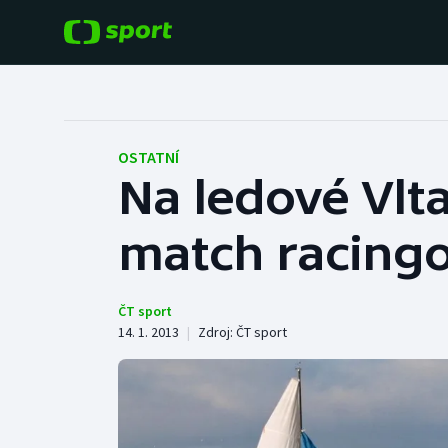
POPULÁRNÍ
DALŠÍ SPORTY
Fotbal
Americký fotbal
OSTATNÍ
Na ledové Vlta
Hokej
Baseball a softbal
match racing
Tenis
Basketbal
Atletika
Biatlon
ČT sport
14. 1. 2013
|
Zdroj:
ČT sport
Cyklistika
Boby a skeleton
Box