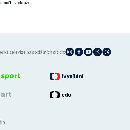
a buďte v obraze.
eská televize na sociálních sítích:
din