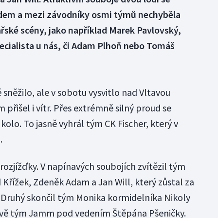
adem a mezi závodníky osmi týmů nechyběla
ské scény, jako například Marek Pavlovský,
ecialista u nás, či Adam Plhoň nebo Tomáš
sněžilo, ale v sobotu vysvitlo nad Vltavou
přišel i vítr. Přes extrémně silný proud se
kolo. To jasně vyhrál tým CK Fischer, který v
.
 rozjížďky. V napínavých soubojích zvítězil tým
 Křížek, Zdeněk Adam a Jan Will, který zůstal za
. Druhý skončil tým Monika kormidelníka Nikoly
apivě tým Jamm pod vedením Štěpána Pšeničky.