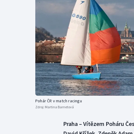
Curling
Dostihy
Florbal
Futsal
Golf
Gymnastika
Pohár ČR v match racingu
Zdroj:
Martina Barnetová
Praha – Vítězem Poháru Česk
David Křížek, Zdeněk Adam a