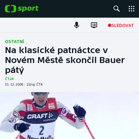
POPULÁRNÍ
SLEDOVAT
Fotbal
OSTATNÍ
Na klasické patnáctce v
Hokej
Novém Městě skončil Bauer
pátý
Tenis
ČT24
Atletika
31. 12. 2008
|
Zdroj:
ČTK
Cyklistika
DALŠÍ SPORTY
Americký fotbal
NEPŘEHLÉDNĚTE