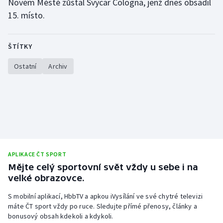
Novém Městě zůstal Švýcar Cologna, jenž dnes obsadil
15. místo.
Olympijské hry
Parasport
ŠTÍTKY
Plavání
Ostatní
Archiv
Plážový volejbal
Ragby
Rychlobruslení
APLIKACE ČT SPORT
Rychlostní kanoistika
Mějte celý sportovní svět vždy u sebe i na
velké obrazovce.
Short track
S mobilní aplikací, HbbTV a apkou iVysílání ve své chytré televizi
Sportovní střelba
máte ČT sport vždy po ruce. Sledujte přímé přenosy, články a
bonusový obsah kdekoli a kdykoli.