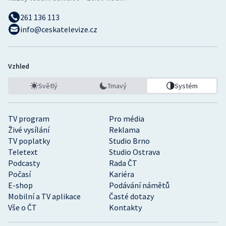
261 136 113
info@ceskatelevize.cz
Vzhled
Světlý
Tmavý
Systém
TV program
Pro média
Živé vysílání
Reklama
TV poplatky
Studio Brno
Teletext
Studio Ostrava
Podcasty
Rada ČT
Počasí
Kariéra
E-shop
Podávání námětů
Mobilní a TV aplikace
Časté dotazy
Vše o ČT
Kontakty