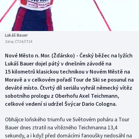
Baseball a softbal
Soutěže
Basketbal
Historické návraty
Biatlon
Aplikace ČT sport
Lukáš Bauer
Zdroj:
ČT24/ČT24
Boby a skeleton
AZ kvíz
Nové Město n. Mor. (Žďársko) - Český běžec na lyžích
Lukáš Bauer dojel pátý v dnešním závodě na
Box
15 kilometrů klasickou technikou v Novém Městě na
Curling
Moravě a v celkovém pořadí Tour de Ski se posunul na
deváté místo. Čtvrtý díl seriálu vyhrál německý vítěz
Dostihy
sobotního prologu z Oberhofu Axel Teichmann,
celkové vedení si udržel Švýcar Dario Cologna.
Florbal
Obhájce loňského triumfu ve Světovém poháru a Tour
Futsal
Bauer dnes ztratil na vítězného Teichmanna 13,4
sekundy, a i když před domácími fanoušky nedosáhl na
Golf