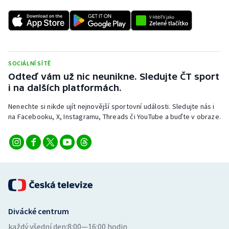
Stolní tenis
Triatlon
Veslování
SOCIÁLNÍ SÍTĚ
Odteď vám už nic neunikne. Sledujte ČT sport
Vodní slalom
i na dalších platformách.
Volejbal
Nenechte si nikde ujít nejnovější sportovní události. Sledujte nás i
na Facebooku, X, Instagramu, Threads či YouTube a buďte v obraze.
Ostatní
Divácké centrum
každý všední den:
8:00—16:00 hodin