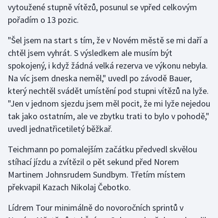
vytoužené stupně vítězů, posunul se vpřed celkovým
pořadím o 13 pozic.
Gymnastika
"Šel jsem na start s tím, že v Novém městě se mi daří a
Házená
chtěl jsem vyhrát. S výsledkem ale musím být
spokojený, i když žádná velká rezerva ve výkonu nebyla.
Jezdectví
Na víc jsem dneska neměl," uvedl po závodě Bauer,
který nechtěl svádět umístění pod stupni vítězů na lyže.
Judo
"Jen v jednom sjezdu jsem měl pocit, že mi lyže nejedou
tak jako ostatním, ale ve zbytku trati to bylo v pohodě,"
Krasobruslení
uvedl jednatřicetiletý běžkař.
Lezení
Teichmann po pomalejším začátku předvedl skvělou
stíhací jízdu a zvítězil o pět sekund před Norem
Lyže a snowboard
Martinem Johnsrudem Sundbym. Třetím místem
Moderní pětiboj
překvapil Kazach Nikolaj Čebotko.
Lídrem Tour minimálně do novoročních sprintů v
Motorsport