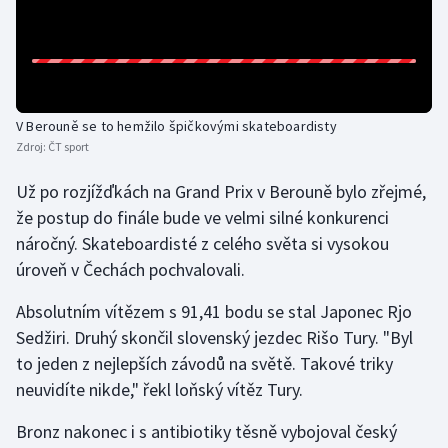
Gymnastika
Házená
V Berouně se to hemžilo špičkovými skateboardisty
Jezdectví
Zdroj:
ČT sport
Už po rozjížďkách na Grand Prix v Berouně bylo zřejmé,
Judo
že postup do finále bude ve velmi silné konkurenci
Krasobruslení
náročný. Skateboardisté z celého světa si vysokou
úroveň v Čechách pochvalovali.
Lezení
Absolutním vítězem s 91,41 bodu se stal Japonec Rjo
Lyže a snowboard
Sedžiri. Druhý skončil slovenský jezdec Rišo Tury. "Byl
to jeden z nejlepších závodů na světě. Takové triky
Moderní pětiboj
neuvidíte nikde," řekl loňský vítěz Tury.
Bronz nakonec i s antibiotiky těsně vybojoval český
Motorsport