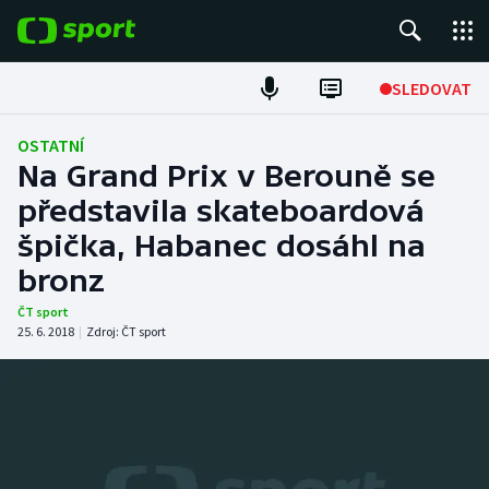
POPULÁRNÍ
SLEDOVAT
Fotbal
OSTATNÍ
Na Grand Prix v Berouně se
Hokej
představila skateboardová
špička, Habanec dosáhl na
Tenis
bronz
Atletika
ČT sport
25. 6. 2018
|
Zdroj:
ČT sport
Cyklistika
DALŠÍ SPORTY
Americký fotbal
NEPŘEHLÉDNĚTE