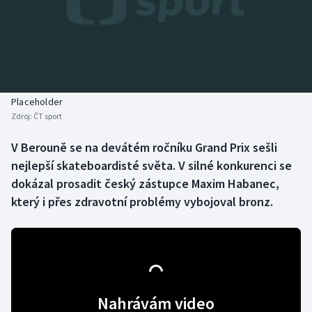
Baseball a softbal
Soutěže
Basketbal
Historické návraty
Biatlon
Aplikace ČT sport
Placeholder
Boby a skeleton
AZ kvíz
Zdroj:
ČT sport
Box
V Berouně se na devátém ročníku Grand Prix sešli
nejlepší skateboardisté světa. V silné konkurenci se
Curling
dokázal prosadit český zástupce Maxim Habanec,
který i přes zdravotní problémy vybojoval bronz.
Dostihy
Florbal
Futsal
Nahrávám video
Golf