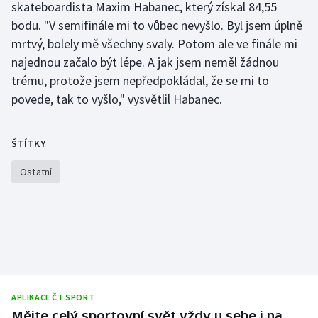
skateboardista Maxim Habanec, který získal 84,55
Olympijské hry
bodu. "V semifinále mi to vůbec nevyšlo. Byl jsem úplně
mrtvý, bolely mě všechny svaly. Potom ale ve finále mi
Parasport
najednou začalo být lépe. A jak jsem neměl žádnou
trému, protože jsem nepředpokládal, že se mi to
Plavání
povede, tak to vyšlo," vysvětlil Habanec.
Plážový volejbal
ŠTÍTKY
Ragby
Ostatní
Rychlobruslení
Rychlostní kanoistika
Short track
Sportovní střelba
APLIKACE ČT SPORT
Mějte celý sportovní svět vždy u sebe i na