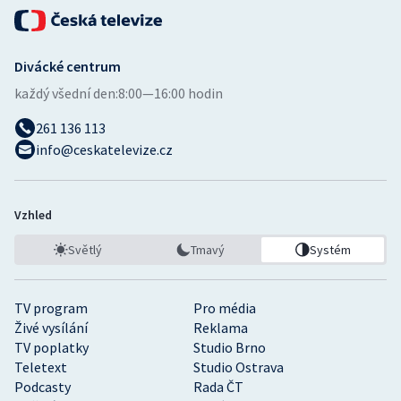
Divácké centrum
každý všední den:
8:00—16:00 hodin
261 136 113
info@ceskatelevize.cz
Vzhled
Světlý
Tmavý
Systém
TV program
Pro média
Živé vysílání
Reklama
TV poplatky
Studio Brno
Teletext
Studio Ostrava
Podcasty
Rada ČT