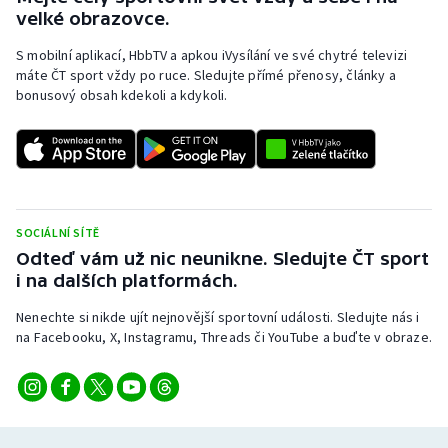
Stolní tenis
velké obrazovce.
S mobilní aplikací, HbbTV a apkou iVysílání ve své chytré televizi
Triatlon
máte ČT sport vždy po ruce. Sledujte přímé přenosy, články a
bonusový obsah kdekoli a kdykoli.
Veslování
Vodní slalom
Volejbal
SOCIÁLNÍ SÍTĚ
Ostatní
Odteď vám už nic neunikne. Sledujte ČT sport
i na dalších platformách.
Nenechte si nikde ujít nejnovější sportovní události. Sledujte nás i
na Facebooku, X, Instagramu, Threads či YouTube a buďte v obraze.