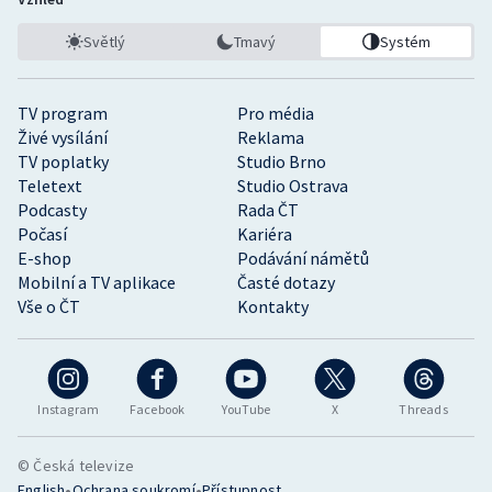
Světlý
Tmavý
Systém
TV program
Pro média
Živé vysílání
Reklama
TV poplatky
Studio Brno
Teletext
Studio Ostrava
Podcasty
Rada ČT
Počasí
Kariéra
E-shop
Podávání námětů
Mobilní a TV aplikace
Časté dotazy
Vše o ČT
Kontakty
Instagram
Facebook
YouTube
X
Threads
© Česká televize
•
•
English
Ochrana soukromí
Přístupnost