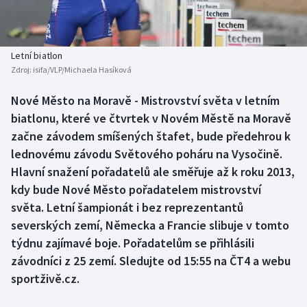
Baseball a softbal
Soutěže
Basketbal
Historické návraty
Letní biatlon
Zdroj:
isifa/VLP/Michaela Hasíková
Biatlon
Aplikace ČT sport
Nové Město na Moravě - Mistrovství světa v letním
Boby a skeleton
AZ kvíz
biatlonu, které ve čtvrtek v Novém Městě na Moravě
začne závodem smíšených štafet, bude předehrou k
Box
lednovému závodu Světového poháru na Vysočině.
Hlavní snažení pořadatelů ale směřuje až k roku 2013,
Curling
kdy bude Nové Město pořadatelem mistrovství
světa. Letní šampionát i bez reprezentantů
Dostihy
severských zemí, Německa a Francie slibuje v tomto
Florbal
týdnu zajímavé boje. Pořadatelům se přihlásili
závodníci z 25 zemí. Sledujte od 15:55 na ČT4 a webu
Futsal
sportživě.cz.
Golf