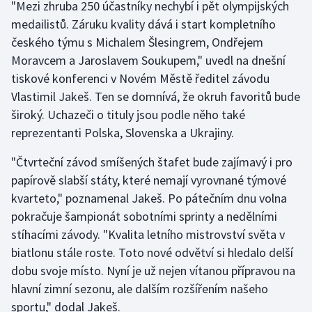
"Mezi zhruba 250 účastníky nechybí i pět olympijských
medailistů. Záruku kvality dává i start kompletního
Gymnastika
českého týmu s Michalem Šlesingrem, Ondřejem
Moravcem a Jaroslavem Soukupem," uvedl na dnešní
Házená
tiskové konferenci v Novém Městě ředitel závodu
Vlastimil Jakeš. Ten se domnívá, že okruh favoritů bude
Jezdectví
široký. Uchazeči o tituly jsou podle něho také
reprezentanti Polska, Slovenska a Ukrajiny.
Judo
"Čtvrteční závod smíšených štafet bude zajímavý i pro
Krasobruslení
papírově slabší státy, které nemají vyrovnané týmové
kvarteto," poznamenal Jakeš. Po pátečním dnu volna
Lezení
pokračuje šampionát sobotními sprinty a nedělními
Lyže a snowboard
stíhacími závody. "Kvalita letního mistrovství světa v
biatlonu stále roste. Toto nové odvětví si hledalo delší
Moderní pětiboj
dobu svoje místo. Nyní je už nejen vítanou přípravou na
hlavní zimní sezonu, ale dalším rozšířením našeho
Motorsport
sportu," dodal Jakeš.