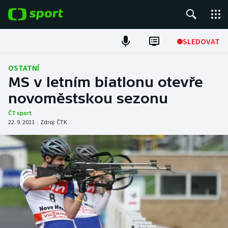
POPULÁRNÍ
SLEDOVAT
Fotbal
OSTATNÍ
MS v letním biatlonu otevře
Hokej
novoměstskou sezonu
Tenis
ČT sport
22. 9. 2011
|
Zdroj:
ČTK
Atletika
Cyklistika
DALŠÍ SPORTY
Americký fotbal
NEPŘEHLÉDNĚTE