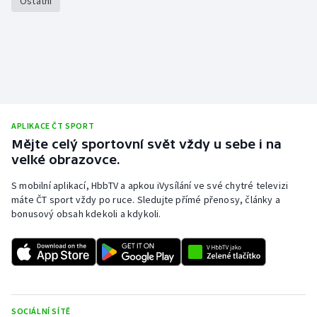
Ostatní
Stolní tenis
Triatlon
Veslování
Vodní slalom
APLIKACE ČT SPORT
Mějte celý sportovní svět vždy u sebe i na
Volejbal
velké obrazovce.
Ostatní
S mobilní aplikací, HbbTV a apkou iVysílání ve své chytré televizi
máte ČT sport vždy po ruce. Sledujte přímé přenosy, články a
bonusový obsah kdekoli a kdykoli.
SOCIÁLNÍ SÍTĚ