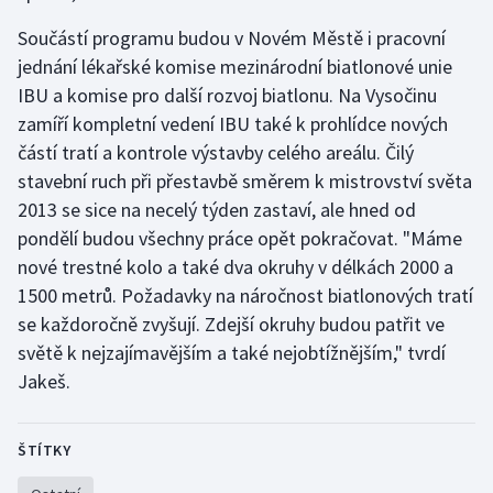
Olympijské hry
Součástí programu budou v Novém Městě i pracovní
jednání lékařské komise mezinárodní biatlonové unie
Parasport
IBU a komise pro další rozvoj biatlonu. Na Vysočinu
zamíří kompletní vedení IBU také k prohlídce nových
Plavání
částí tratí a kontrole výstavby celého areálu. Čilý
stavební ruch při přestavbě směrem k mistrovství světa
Plážový volejbal
2013 se sice na necelý týden zastaví, ale hned od
pondělí budou všechny práce opět pokračovat. "Máme
Ragby
nové trestné kolo a také dva okruhy v délkách 2000 a
1500 metrů. Požadavky na náročnost biatlonových tratí
Rychlobruslení
se každoročně zvyšují. Zdejší okruhy budou patřit ve
Rychlostní kanoistika
světě k nejzajímavějším a také nejobtížnějším," tvrdí
Jakeš.
Short track
ŠTÍTKY
Sportovní střelba