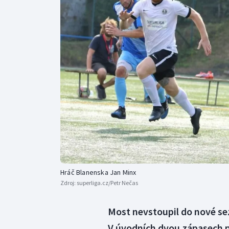
Curling
Dostihy
Florbal
Futsal
Golf
Gymnastika
Hráč Blanenska Jan Minx
Zdroj:
superliga.cz/Petr Nečas
Most nevstoupil do nové se
V úvodních dvou zápasech pro