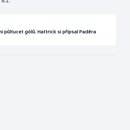
8:1.
 půltucet gólů. Hattrick si připsal Paděra