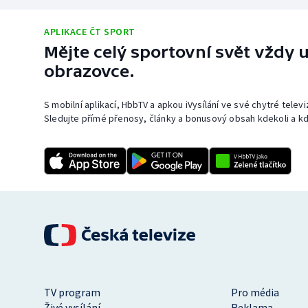
APLIKACE ČT SPORT
Mějte celý sportovní svět vždy u
obrazovce.
S mobilní aplikací, HbbTV a apkou iVysílání ve své chytré telev
Sledujte přímé přenosy, články a bonusový obsah kdekoli a kd
TV program
Pro média
Živé vysílání
Reklama