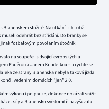
 s Blanenskem složité. Na utkání jich totiž
as museli odehrát bez střídání. Do branky se
, jinak fotbalovým povoláním útočník.
alo na soupeře i s dvojicí evropských a
jem Paděrou a Janem Koudelkou – a rychle se
zdaleka ze strany Blanenska nebyla taková jízda,
skončil vedením domácích "jen" 2:0.
ckém výkonu i po pauze, dokonce dokázali snížit
ocházet síly a Blanensko svědomitě navyšovalo