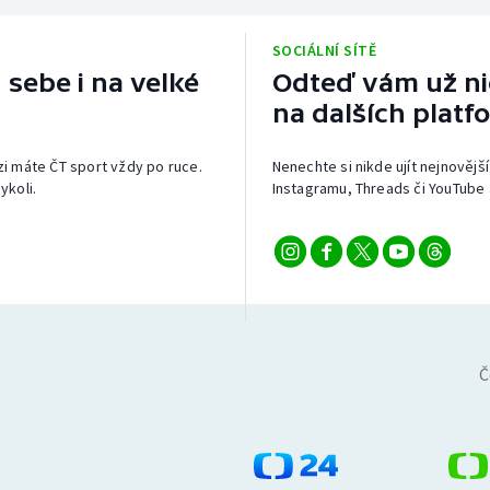
SOCIÁLNÍ SÍTĚ
 sebe i na velké
Odteď vám už nic
na dalších platf
izi máte ČT sport vždy po ruce.
Nenechte si nikde ujít nejnovější
ykoli.
Instagramu, Threads či YouTube 
Č