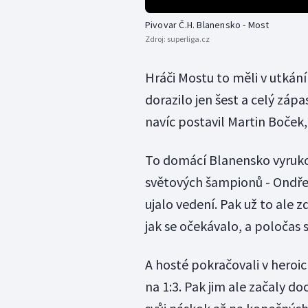
Pivovar Č.H. Blanensko - Most
Zdroj:
superliga.cz
Hráči Mostu to měli v utkání
dorazilo jen šest a celý záp
navíc postavil Martin Boček
To domácí Blanensko vyrukov
světových šampionů - Ondře
ujalo vedení. Pak už to ale 
jak se očekávalo, a poločas 
A hosté pokračovali v heroi
na 1:3. Pak jim ale začaly d