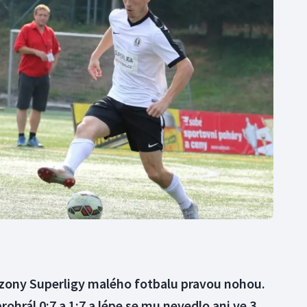
Moderní pětiboj
Triatlon
Motorsport
Veslování
Olympijské hry
Vodní slalom
Parasport
Volejbal
Plavání
Ostatní
Plážový volejbal
zony Superligy malého fotbalu pravou nohou.
hrál 0:7 a 1:7 a lépe se mu nevedlo ani ve 3.