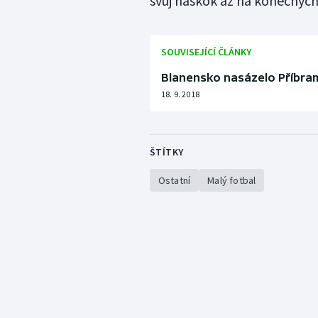
svůj náskok až na konečných 
SOUVISEJÍCÍ ČLÁNKY
Blanensko nasázelo Příbrami
18. 9. 2018
ŠTÍTKY
Ostatní
Malý fotbal