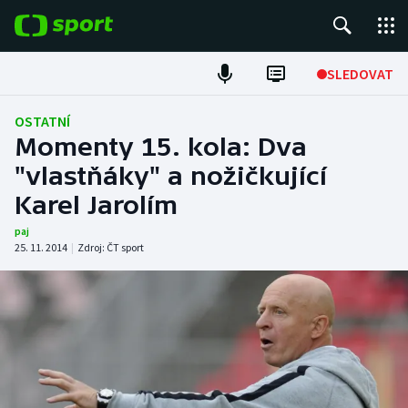
POPULÁRNÍ
SLEDOVAT
Fotbal
OSTATNÍ
Momenty 15. kola: Dva
Hokej
"vlastňáky" a nožičkující
Karel Jarolím
Tenis
paj
Atletika
25. 11. 2014
|
Zdroj:
ČT sport
Cyklistika
DALŠÍ SPORTY
Americký fotbal
NEPŘEHLÉDNĚTE