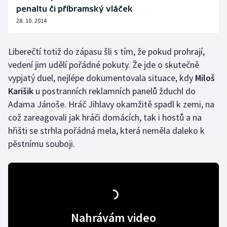
penaltu či příbramský vláček
28. 10. 2014
Liberečtí totiž do zápasu šli s tím, že pokud prohrají,
vedení jim udělí pořádné pokuty. Že jde o skutečně
vypjatý duel, nejlépe dokumentovala situace, kdy
Miloš
Karišik
u postranních reklamních panelů žduchl do
Adama Jánoše. Hráč Jihlavy okamžitě spadl k zemi, na
což zareagovali jak hráči domácích, tak i hostů a na
hřišti se strhla pořádná mela, která neměla daleko k
pěstnímu souboji.
Nahrávám video