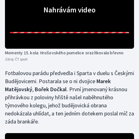
Nahrávám video
Momenty 15. kola: Hrošovského pumelice orazítkovala břevno
Zdroj:
ČT sport
Fotbalovou parádu předvedla i Sparta v duelu s Českými
Budějovicemi. Postarala se o ni dvojice
Marek
Matějovský
,
Bořek Dočkal
. První jmenovaný krásnou
přihrávkou z poloviny hřiště našel naběhnutého
týmového kolegu, jehož budějovická obrana
nedokázala uhlídat, a ten jedním dotekem poslal míč za
záda brankáře.