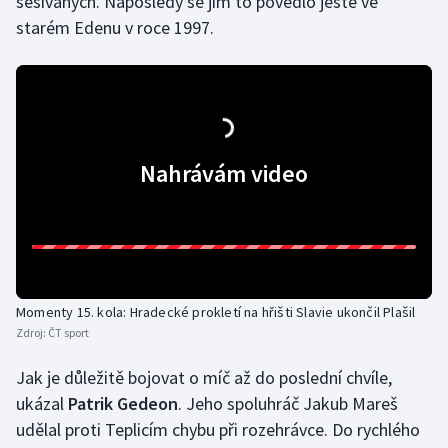
sešívaných. Naposledy se jim to povedlo ještě ve
starém Edenu v roce 1997.
Nahrávám video
Momenty 15. kola: Hradecké prokletí na hřišti Slavie ukončil Plašil
Zdroj:
ČT sport
Jak je důležitě bojovat o míč až do poslední chvíle,
ukázal
Patrik Gedeon
. Jeho spoluhráč Jakub Mareš
udělal proti Teplicím chybu při rozehrávce. Do rychlého