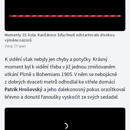
Momenty 15. kola: Karišikovo žďuchnutí odstartovalo divokou
výměnu názorů
Zdroj:
ČT sport
K vidění však nebyly jen chyby a potyčky. Krásný
moment byl k vidění třeba v již jednou zmiňovaném
utkání Plzně s Bohemians 1905. V něm se nebojácně
z dobrých dvaceti metrů odhodlal ke střele domácí
Patrik Hrošovský
a jeho dalekonosný pokus orazítkoval
břevno a donutil fanoušky vyskočit ze svých sedadel.