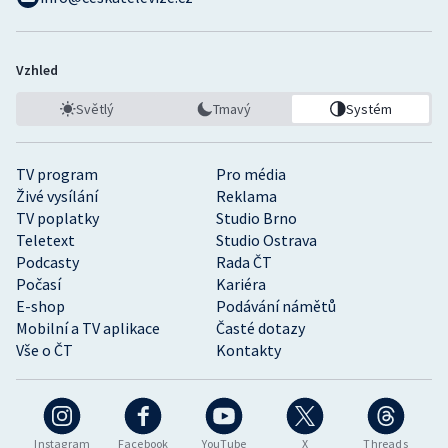
Vzhled
Světlý
Tmavý
Systém
TV program
Pro média
Živé vysílání
Reklama
TV poplatky
Studio Brno
Teletext
Studio Ostrava
Podcasty
Rada ČT
Počasí
Kariéra
E-shop
Podávání námětů
Mobilní a TV aplikace
Časté dotazy
Vše o ČT
Kontakty
Instagram
Facebook
YouTube
X
Threads