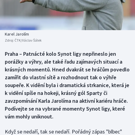
Baseball a softbal
Soutěže
Basketbal
Historické návraty
Biatlon
Aplikace ČT sport
Karel Jarolím
Zdroj:
ČTK/Václav Šálek
Boby a skeleton
AZ kvíz
Praha – Patnácté kolo Synot ligy nepřineslo jen
porážky a výhry, ale také řadu zajímavých situací a
Box
krásných momentů. Hned dvakrát se hráčům povedlo
Curling
zamířit do vlastní sítě a rozhodnout tak o výhře
soupeře. K vidění byla i dramatická strkanice, která je
Dostihy
k vidění spíše na hokeji, krásný gól Sparty či
zavzpomínání Karla Jarolíma na aktivní kariéru hráče.
Florbal
Podívejte se na vybrané momenty Synot ligy, které
vám mohly uniknout.
Futsal
Když se nedaří, tak se nedaří. Pořádný zápas "blbec"
Golf