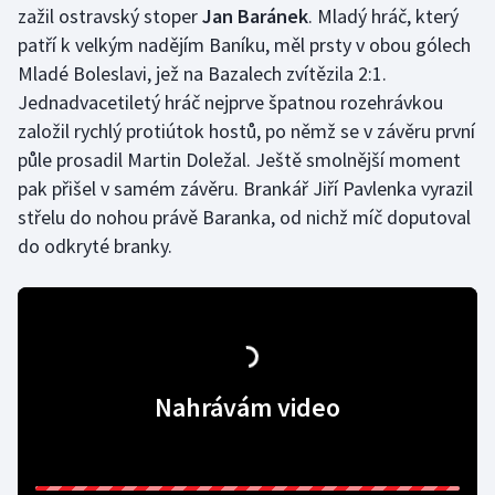
zažil ostravský stoper
Jan Baránek
. Mladý hráč, který
patří k velkým nadějím Baníku, měl prsty v obou gólech
Gymnastika
Mladé Boleslavi, jež na Bazalech zvítězila 2:1.
Jednadvacetiletý hráč nejprve špatnou rozehrávkou
Házená
založil rychlý protiútok hostů, po němž se v závěru první
Jezdectví
půle prosadil Martin Doležal. Ještě smolnější moment
pak přišel v samém závěru. Brankář Jiří Pavlenka vyrazil
Judo
střelu do nohou právě Baranka, od nichž míč doputoval
do odkryté branky.
Krasobruslení
Lezení
Lyže a snowboard
Nahrávám video
Moderní pětiboj
Motorsport