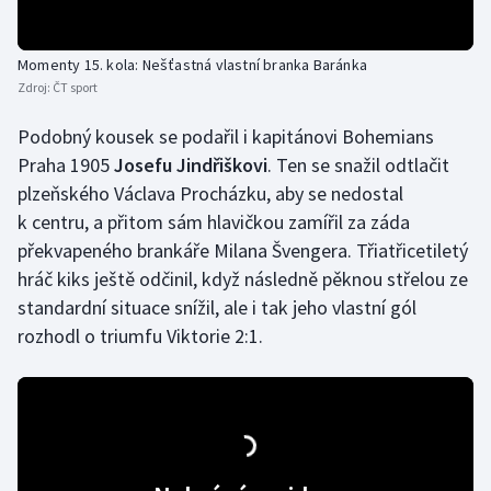
Olympijské hry
Momenty 15. kola: Nešťastná vlastní branka Baránka
Parasport
Zdroj:
ČT sport
Podobný kousek se podařil i kapitánovi Bohemians
Plavání
Praha 1905
Josefu Jindřiškovi
. Ten se snažil odtlačit
Plážový volejbal
plzeňského Václava Procházku, aby se nedostal
k centru, a přitom sám hlavičkou zamířil za záda
Ragby
překvapeného brankáře Milana Švengera. Třiatřicetiletý
hráč kiks ještě odčinil, když následně pěknou střelou ze
Rychlobruslení
standardní situace snížil, ale i tak jeho vlastní gól
rozhodl o triumfu Viktorie 2:1.
Rychlostní kanoistika
Short track
Sportovní střelba