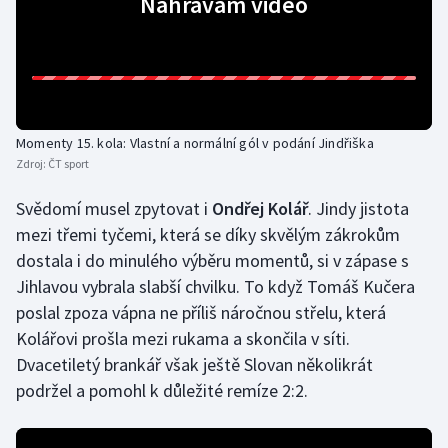
Nahrávám video
Stolní tenis
Triatlon
Veslování
Momenty 15. kola: Vlastní a normální gól v podání Jindřiška
Vodní slalom
Zdroj:
ČT sport
Volejbal
Svědomí musel zpytovat i
Ondřej Kolář
. Jindy jistota
mezi třemi tyčemi, která se díky skvělým zákrokům
Ostatní
dostala i do minulého výběru momentů, si v zápase s
Jihlavou vybrala slabší chvilku. To když Tomáš Kučera
poslal zpoza vápna ne příliš náročnou střelu, která
Kolářovi prošla mezi rukama a skončila v síti.
Dvacetiletý brankář však ještě Slovan několikrát
podržel a pomohl k důležité remíze 2:2.