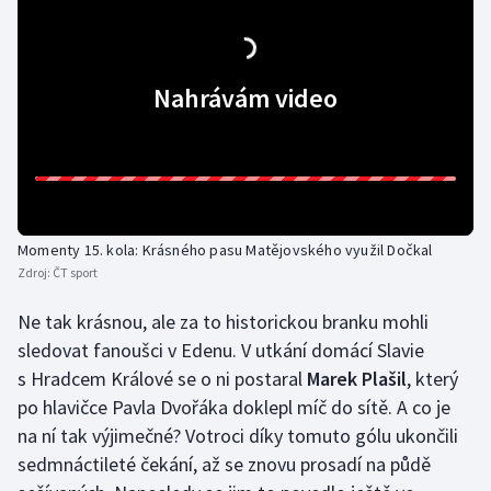
Nahrávám video
Momenty 15. kola: Krásného pasu Matějovského využil Dočkal
Zdroj:
ČT sport
Ne tak krásnou, ale za to historickou branku mohli
sledovat fanoušci v Edenu. V utkání domácí Slavie
s Hradcem Králové se o ni postaral
Marek Plašil
, který
po hlavičce Pavla Dvořáka doklepl míč do sítě. A co je
na ní tak výjimečné? Votroci díky tomuto gólu ukončili
sedmnáctileté čekání, až se znovu prosadí na půdě