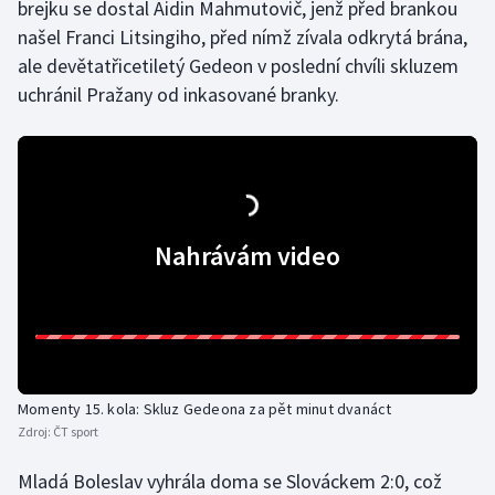
brejku se dostal Aidin Mahmutovič, jenž před brankou
našel Franci Litsingiho, před nímž zívala odkrytá brána,
ale devětatřicetiletý Gedeon v poslední chvíli skluzem
uchránil Pražany od inkasované branky.
Nahrávám video
Momenty 15. kola: Skluz Gedeona za pět minut dvanáct
Zdroj:
ČT sport
Mladá Boleslav vyhrála doma se Slováckem 2:0, což