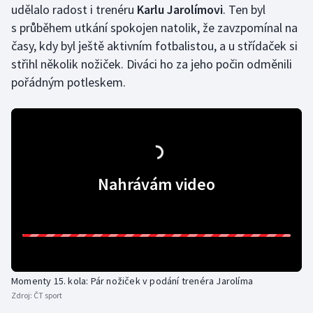
udělalo radost i trenéru
Karlu
Jarolímovi
. Ten byl
s průběhem utkání spokojen natolik, že zavzpomínal na
časy, kdy byl ještě aktivním fotbalistou, a u střídaček si
střihl několik nožiček. Diváci ho za jeho počin odměnili
pořádným potleskem.
Nahrávám video
Momenty 15. kola: Pár nožiček v podání trenéra Jarolíma
Zdroj:
ČT sport