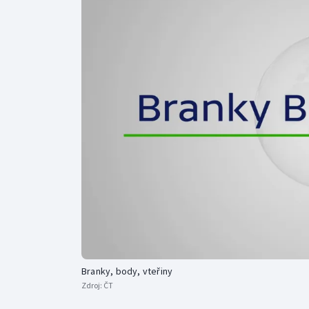
Curling
Dostihy
Florbal
Futsal
Golf
Gymnastika
Branky, body, vteřiny
Zdroj:
ČT