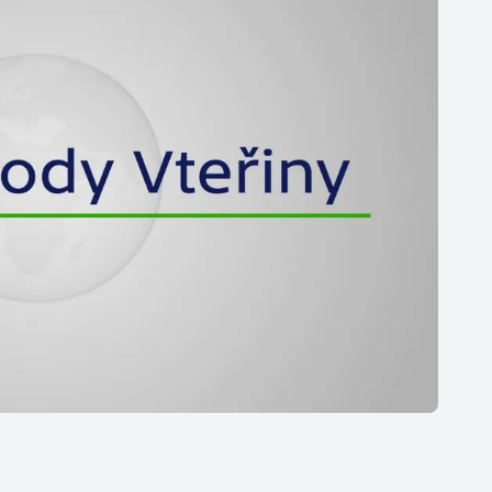
Moderní pětiboj
Triatlon
Motorsport
Veslování
Olympijské hry
Vodní slalom
Parasport
Volejbal
Plavání
Ostatní
Plážový volejbal