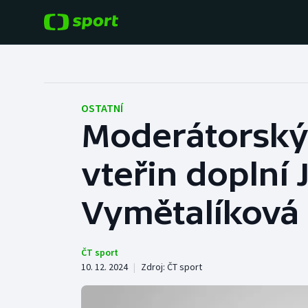
POPULÁRNÍ
DALŠÍ SPORTY
Fotbal
Americký fotbal
OSTATNÍ
Moderátorský
Hokej
Baseball a softbal
vteřin doplní 
Tenis
Basketbal
Atletika
Vymětalíková
Biatlon
Cyklistika
Boby a skeleton
ČT sport
10. 12. 2024
|
Zdroj:
ČT sport
Box