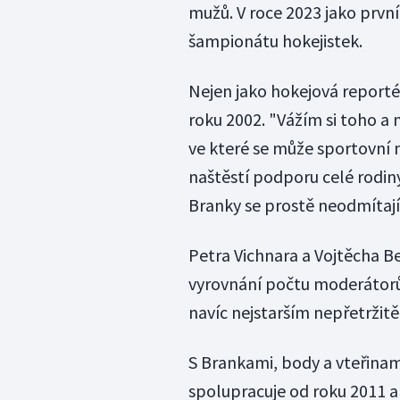
mužů. V roce 2023 jako prv
šampionátu hokejistek.
Nejen jako hokejová reporté
roku 2002. "Vážím si toho a 
ve které se může sportovní 
naštěstí podporu celé rodin
Branky se prostě neodmítají
Petra Vichnara a Vojtěcha B
vyrovnání počtu moderátorů a
navíc nejstarším nepřetržit
S Brankami, body a vteřina
spolupracuje od roku 2011 a 