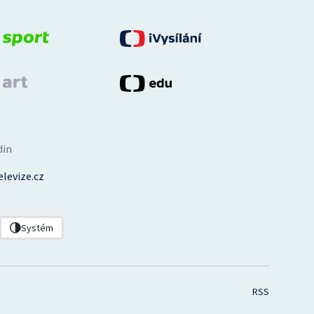
din
levize.cz
Systém
RSS