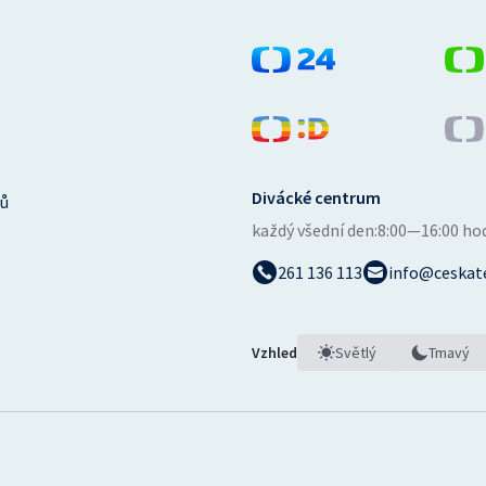
Divácké centrum
ů
každý všední den:
8:00—16:00 ho
261 136 113
info@ceskate
Vzhled
Světlý
Tmavý