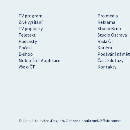
TV program
Pro média
Živé vysílání
Reklama
TV poplatky
Studio Brno
Teletext
Studio Ostrava
Podcasty
Rada ČT
Počasí
Kariéra
E-shop
Podávání námět
Mobilní a TV aplikace
Časté dotazy
Vše o ČT
Kontakty
•
•
•
© Česká televize
English
Ochrana soukromí
Přístupnost