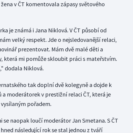
ní žena v ČT komentovala zápasy světového
rka je známá i Jana Niklová. V ČT působí od
mám velký respekt. Jde o nejsledovanější relaci,
novinář prezentovat. Mám dvě malé děti a
y, která mi pomůže skloubit práci s mateřstvím.
," dodala Niklová.
ernatského tak doplní dvě kolegyně a dojde k
 moderátorek v prestižní relaci ČT, která je
ě vysílaným pořadem.
mi se naopak loučí moderátor Jan Smetana. S ČT
hned následující rok se stal jednou z tváří