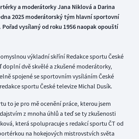
rtérky a moderátorky Jana Niklová a Darina
ledna 2025 moderátorský tým hlavní sportovní
y. Pořad vysílaný od roku 1956 naopak opouští
 pomyslnou výkladní skříní Redakce sportu České
 teď doplní dvě skvělé a zkušené moderátorky,
telně spojené se sportovním vysíláním České
 redakce sportu České televize Michal Dusík.
rtu to je pro mě ocenění práce, kterou jsem
odajstvím z mnoha úhlů a teď se ty zkušenosti
íková, která spolupracuje s redakcí sportu ČT od
eportérkou na hokejových mistrovstvích světa