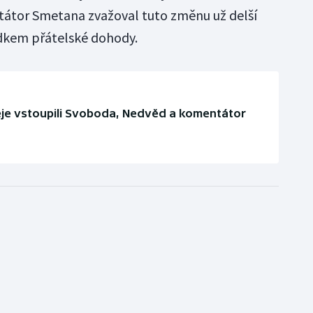
átor Smetana zvažoval tuto změnu už delší
edkem přátelské dohody.
eje vstoupili Svoboda, Nedvěd a komentátor