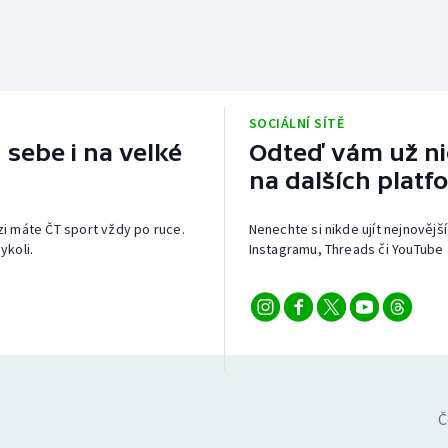
SOCIÁLNÍ SÍTĚ
 sebe i na velké
Odteď vám už nic
na dalších platf
izi máte ČT sport vždy po ruce.
Nenechte si nikde ujít nejnovější
ykoli.
Instagramu, Threads či YouTube 
Č