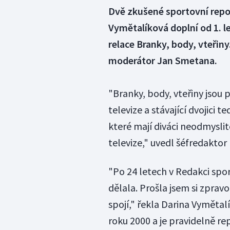
Dvě zkušené sportovní repo
Vymětalíková doplní od 1. 
relace Branky, body, vteřin
moderátor Jan Smetana.
"Branky, body, vteřiny jsou
televize a stávající dvojici
které mají diváci neodmysli
televize," uvedl šéfredaktor
"Po 24 letech v Redakci spo
dělala. Prošla jsem si zprav
spojí," řekla Darina Vymětal
roku 2000 a je pravidelně r