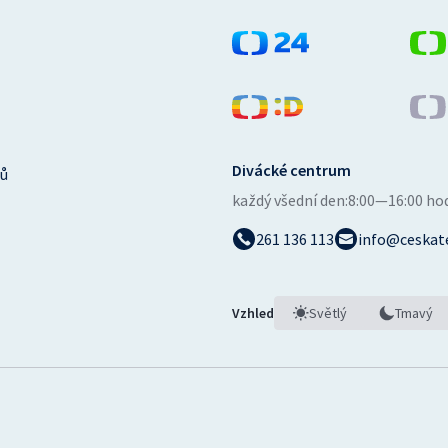
Divácké centrum
ů
každý všední den:
8:00—16:00 ho
261 136 113
info@ceskate
Vzhled
Světlý
Tmavý