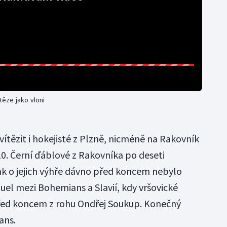
těze jako vloni
ítězit i hokejisté z Plzně, nicméně na Rakovník
10. Černí ďáblové z Rakovníka po deseti
tak o jejich výhře dávno před koncem nebylo
duel mezi Bohemians a Slavií, kdy vršovické
řed koncem z rohu Ondřej Soukup. Konečný
ans.