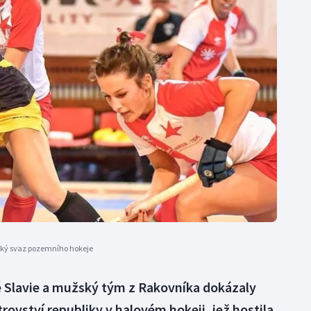
Moderní pětiboj
Triatlon
Motorsport
Veslování
Olympijské hry
Vodní slalom
Parasport
Volejbal
Plavání
Ostatní
Plážový volejbal
ský svaz pozemního hokeje
 Slavie a mužský tým z Rakovníka dokázaly
rovství republiky v halovém hokeji, jež hostila