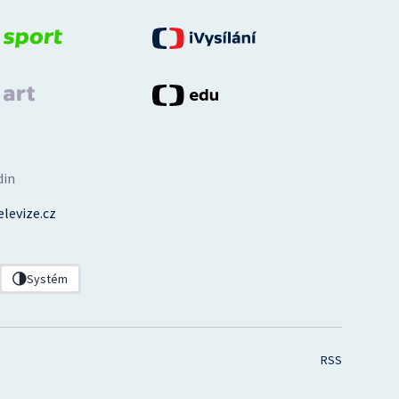
din
levize.cz
Systém
RSS