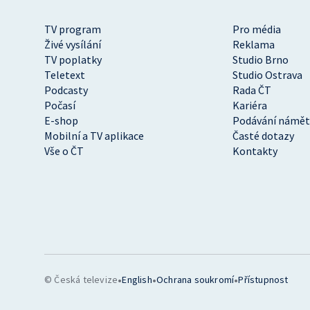
TV program
Pro média
Živé vysílání
Reklama
TV poplatky
Studio Brno
Teletext
Studio Ostrava
Podcasty
Rada ČT
Počasí
Kariéra
E-shop
Podávání námět
Mobilní a TV aplikace
Časté dotazy
Vše o ČT
Kontakty
•
•
•
© Česká televize
English
Ochrana soukromí
Přístupnost