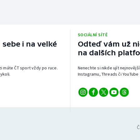
SOCIÁLNÍ SÍTĚ
 sebe i na velké
Odteď vám už nic
na dalších platf
izi máte ČT sport vždy po ruce.
Nenechte si nikde ujít nejnovější
ykoli.
Instagramu, Threads či YouTube 
Č