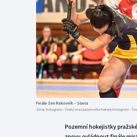
Curling
Dostihy
Florbal
Futsal
Golf
Gymnastika
Finále žen Rakovník – Slavia
Zdroj:
Instagram - Český svaz pozemního hokeje/Instagram - Če
Pozemní hokejistky pražské
znovu ovládnout finále mist