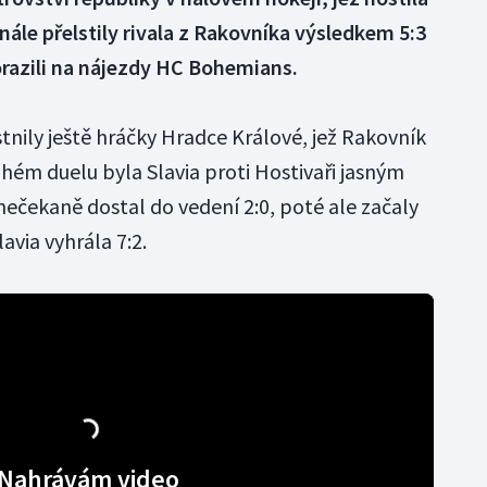
inále přelstily rivala z Rakovníka výsledkem 5:3
orazili na nájezdy HC Bohemians.
stnily ještě hráčky Hradce Králové, jež Rakovník
ruhém duelu byla Slavia proti Hostivaři jasným
nečekaně dostal do vedení 2:0, poté ale začaly
avia vyhrála 7:2.
Nahrávám video