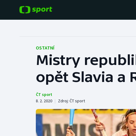
POPULÁRNÍ
DALŠÍ SPORTY
Fotbal
Americký fotbal
OSTATNÍ
Mistry republ
Hokej
Baseball a softbal
opět Slavia a
Tenis
Basketbal
Atletika
Biatlon
ČT sport
8. 2. 2020
|
Zdroj:
ČT sport
Cyklistika
Boby a skeleton
Box