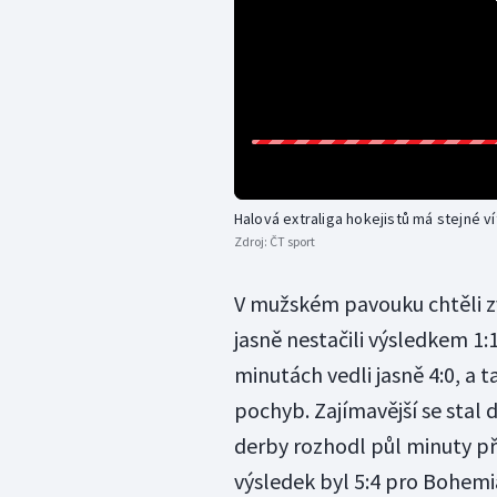
Halová extraliga hokejistů má stejné ví
Zdroj:
ČT sport
V mužském pavouku chtěli zv
jasně nestačili výsledkem 1:
minutách vedli jasně 4:0, a 
pochyb. Zajímavější se stal 
derby rozhodl půl minuty p
výsledek byl 5:4 pro Bohemi