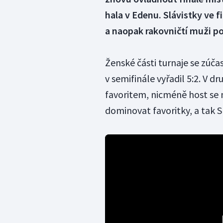
hala v Edenu. Slávistky ve f
a naopak rakovničtí muži p
Ženské části turnaje se zúča
v semifinále vyřadil 5:2. V d
favoritem, nicméně host se 
dominovat favoritky, a tak Sl