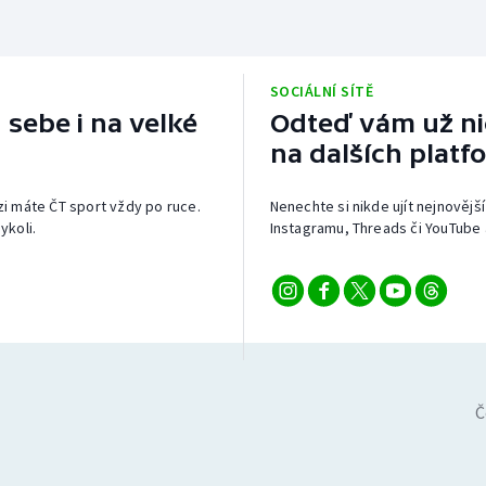
SOCIÁLNÍ SÍTĚ
 sebe i na velké
Odteď vám už nic
na dalších platf
izi máte ČT sport vždy po ruce.
Nenechte si nikde ujít nejnovější
ykoli.
Instagramu, Threads či YouTube 
Č