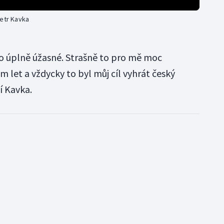
Petr Kavka
to úplně úžasné. Strašně to pro mě moc
 let a vždycky to byl můj cíl vyhrát český
í Kavka.