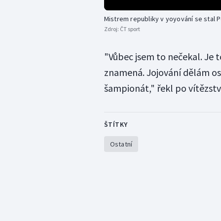
Mistrem republiky v yoyování se stal 
Zdroj:
ČT sport
"Vůbec jsem to nečekal. Je 
znamená. Jojování dělám osm
šampionát," řekl po vítězstv
ŠTÍTKY
Ostatní