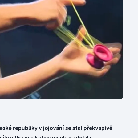
Moderní pětiboj
Triatlon
Motorsport
Veslování
Olympijské hry
Vodní slalom
Parasport
Volejbal
Plavání
Ostatní
Plážový volejbal
ské republiky v jojování se stal překvapivě
e v Praze v kategorii elite zdolal i