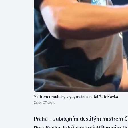
Curling
Dostihy
Florbal
Futsal
Golf
Gymnastika
Mistrem republiky v yoyování se stal Petr Kavka
Zdroj:
ČT sport
Praha – Jubilejním desátým mistrem Če
Petr Kavka, když v patnáctičlenném finál