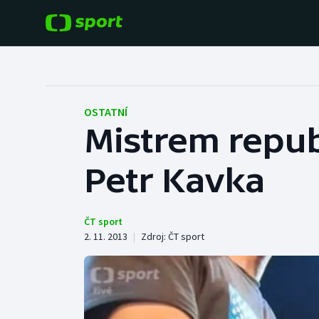
POPULÁRNÍ
DALŠÍ SPORTY
Fotbal
Americký fotbal
OSTATNÍ
Mistrem republ
Hokej
Baseball a softbal
Petr Kavka
Tenis
Basketbal
Atletika
Biatlon
ČT sport
2. 11. 2013
|
Zdroj:
ČT sport
Cyklistika
Boby a skeleton
Box