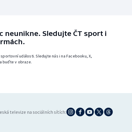
 neunikne. Sledujte ČT sport i
ormách.
 sportovní události. Sledujte nás i na Facebooku, X,
a buďte v obraze.
eská televize na sociálních sítích: