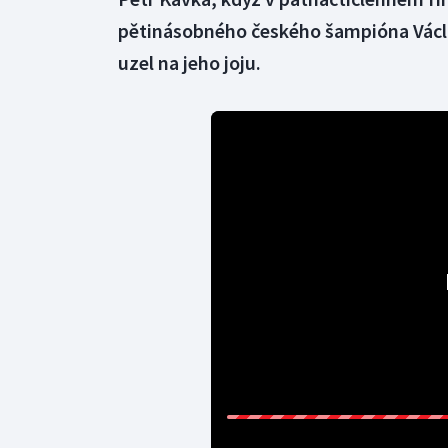
pětinásobného českého šampióna Václava
uzel na jeho joju.