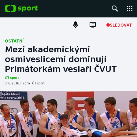
POPULÁRNÍ
SLEDOVAT
Fotbal
OSTATNÍ
Mezi akademickými
Hokej
osmiveslicemi dominují
Primátorkám veslaři ČVUT
Tenis
ČT sport
Atletika
3. 6. 2016
|
Zdroj:
ČT sport
Cyklistika
DALŠÍ SPORTY
Americký fotbal
NEPŘEHLÉDNĚTE