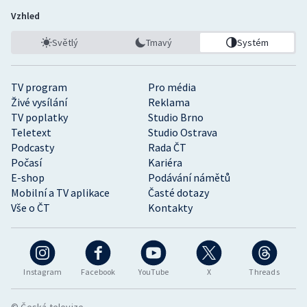
Vzhled
Světlý
Tmavý
Systém
TV program
Pro média
Živé vysílání
Reklama
TV poplatky
Studio Brno
Teletext
Studio Ostrava
Podcasty
Rada ČT
Počasí
Kariéra
E-shop
Podávání námětů
Mobilní a TV aplikace
Časté dotazy
Vše o ČT
Kontakty
Instagram
Facebook
YouTube
X
Threads