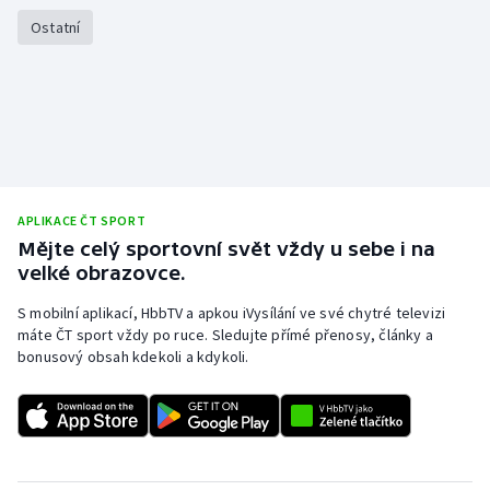
Stolní tenis
Ostatní
Triatlon
Veslování
Vodní slalom
APLIKACE ČT SPORT
Volejbal
Mějte celý sportovní svět vždy u sebe i na
velké obrazovce.
Ostatní
S mobilní aplikací, HbbTV a apkou iVysílání ve své chytré televizi
máte ČT sport vždy po ruce. Sledujte přímé přenosy, články a
bonusový obsah kdekoli a kdykoli.