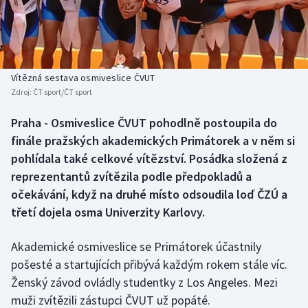
Baseball a softbal
Soutěže
Basketbal
Historické návraty
Biatlon
Aplikace ČT sport
Vítězná sestava osmiveslice ČVUT
Zdroj:
ČT sport/ČT sport
Boby a skeleton
AZ kvíz
Praha - Osmiveslice ČVUT pohodlně postoupila do
finále pražských akademických Primátorek a v něm si
Box
pohlídala také celkové vítězství. Posádka složená z
Curling
reprezentantů zvítězila podle předpokladů a
očekávání, když na druhé místo odsoudila loď ČZÚ a
Dostihy
třetí dojela osma Univerzity Karlovy.
Florbal
Akademické osmiveslice se Primátorek účastnily
pošesté a startujících přibývá každým rokem stále víc.
Futsal
Ženský závod ovládly studentky z Los Angeles. Mezi
muži zvítězili zástupci ČVUT už popáté.
Golf