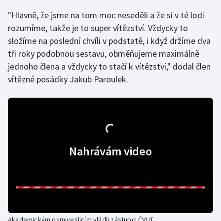
"Hlavně, že jsme na tom moc neseděli a že si v té lodi
Gymnastika
rozumíme, takže je to super vítězství. Vždycky to
složíme na poslední chvíli v podstatě, i když držíme dva
Házená
tři roky podobnou sestavu, obměňujeme maximálně
jednoho člena a vždycky to stačí k vítězství," dodal člen
Jezdectví
vítězné posádky Jakub Paroulek.
Judo
Krasobruslení
Lezení
Nahrávám video
Lyže a snowboard
Moderní pětiboj
Motorsport
Akademickým osmiveslicím vládli zástupci ČVUT