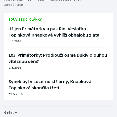
Zdroj:
ČT sport
Olympijské hry
SOUVISEJÍCÍ ČLÁNKY
Parasport
Už jen Primátorky a pak Rio. Veslařka
Plavání
Topinková Knapková vyhlíží obhajobu zlata
1. 6. 2016
Plážový volejbal
103. Primátorky: Prodlouží osma Dukly dlouhou
Ragby
vítěznou sérii?
1. 6. 2016
Rychlobruslení
Synek byl v Lucernu stříbrný, Knapková
Rychlostní kanoistika
Topinková skončila třetí
29. 5. 2016
Short track
Sportovní střelba
ŠTÍTKY