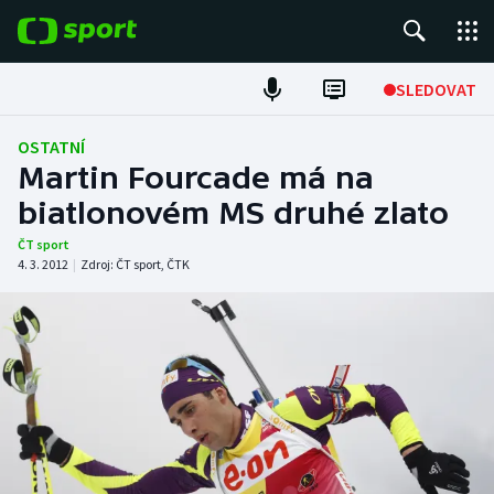
POPULÁRNÍ
SLEDOVAT
Fotbal
OSTATNÍ
Martin Fourcade má na
Hokej
biatlonovém MS druhé zlato
Tenis
ČT sport
4. 3. 2012
|
Zdroj:
ČT sport
,
ČTK
Atletika
Cyklistika
DALŠÍ SPORTY
Americký fotbal
NEPŘEHLÉDNĚTE