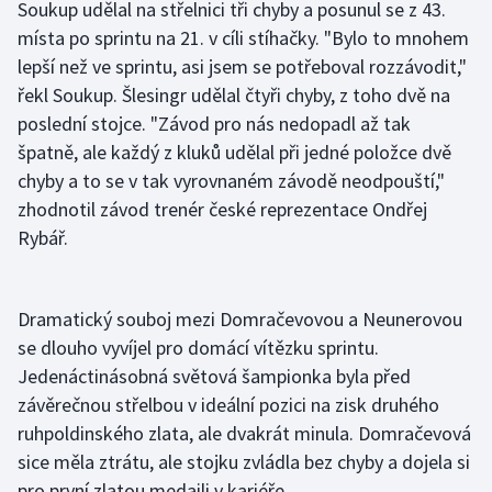
Soukup udělal na střelnici tři chyby a posunul se z 43.
Olympijské hry
místa po sprintu na 21. v cíli stíhačky. "Bylo to mnohem
lepší než ve sprintu, asi jsem se potřeboval rozzávodit,"
Parasport
řekl Soukup. Šlesingr udělal čtyři chyby, z toho dvě na
poslední stojce. "Závod pro nás nedopadl až tak
Plavání
špatně, ale každý z kluků udělal při jedné položce dvě
chyby a to se v tak vyrovnaném závodě neodpouští,"
Plážový volejbal
zhodnotil závod trenér české reprezentace Ondřej
Rybář.
Ragby
Rychlobruslení
Dramatický souboj mezi Domračevovou a Neunerovou
se dlouho vyvíjel pro domácí vítězku sprintu.
Rychlostní kanoistika
Jedenáctinásobná světová šampionka byla před
Short track
závěrečnou střelbou v ideální pozici na zisk druhého
ruhpoldinského zlata, ale dvakrát minula. Domračevová
Sportovní střelba
sice měla ztrátu, ale stojku zvládla bez chyby a dojela si
pro první zlatou medaili v kariéře.