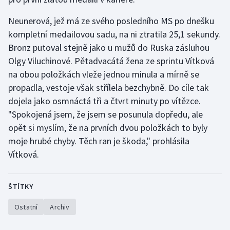
Stolní tenis
Neunerová, jež má ze svého posledního MS po dnešku
Triatlon
kompletní medailovou sadu, na ni ztratila 25,1 sekundy.
Bronz putoval stejně jako u mužů do Ruska zásluhou
Veslování
Olgy Viluchinové. Pětadvacátá žena ze sprintu Vítková
na obou položkách vleže jednou minula a mírně se
Vodní slalom
propadla, vestoje však střílela bezchybně. Do cíle tak
dojela jako osmnáctá tři a čtvrt minuty po vítězce.
Volejbal
"Spokojená jsem, že jsem se posunula dopředu, ale
opět si myslím, že na prvních dvou položkách to byly
Ostatní
moje hrubé chyby. Těch ran je škoda," prohlásila
Vítková.
ŠTÍTKY
Ostatní
Archiv