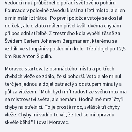
Vedoucí muž průběžného pořadí světového poháru
Fourcade v polovině závodu klesl na třetí místo, ale jen
Gymnastika
s minimální ztrátou. Po první položce vstoje se dostal
do čela, ale o zlato málem přišel kvůli dvěma chybám
Házená
při poslední střelbě. Z trestného kola vyběhl těsně za
Švédem Carlem Johanem Bergmanem, kterému se
Jezdectví
vzdálil ve stoupání v posledním kole. Třetí dojel po 12,5
km Rus Anton Šipulin.
Judo
Moravec startoval z osmnáctého místa a po třech
Krasobruslení
chybách vleže se zdálo, že si pohorší. Vstoje ale minul
terč jen jednou a dojel patnáctý s odstupem minuty a
Lezení
půl za vítězem. "Mohl bych mít radost ze svého maxima
Lyže a snowboard
na mistrovství světa, ale nemám. Hodně mě mrzí čtyři
chyby na střelnici. To je prostě moc, zvláště tři chyby
Moderní pětiboj
vleže. Chyby mi vadí o to víc, že teď se mi opravdu
skvěle běhá," litoval Moravec.
Motorsport