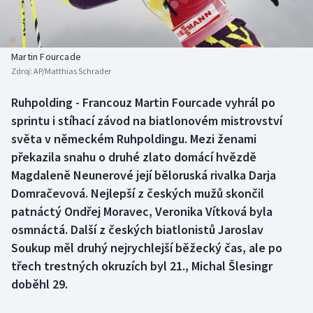
Baseball a softbal
Soutěže
Basketbal
Historické návraty
Martin Fourcade
Zdroj:
AP/Matthias Schrader
Biatlon
Aplikace ČT sport
Ruhpolding - Francouz Martin Fourcade vyhrál po
Boby a skeleton
AZ kvíz
sprintu i stíhací závod na biatlonovém mistrovství
světa v německém Ruhpoldingu. Mezi ženami
Box
překazila snahu o druhé zlato domácí hvězdě
Magdaleně Neunerové její běloruská rivalka Darja
Curling
Domračevová. Nejlepší z českých mužů skončil
patnáctý Ondřej Moravec, Veronika Vítková byla
Dostihy
osmnáctá. Další z českých biatlonistů Jaroslav
Florbal
Soukup měl druhý nejrychlejší běžecký čas, ale po
třech trestných okruzích byl 21., Michal Šlesingr
Futsal
doběhl 29.
Golf