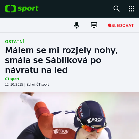
POPULÁRNÍ
SLEDOVAT
Fotbal
OSTATNÍ
Málem se mi rozjely nohy,
Hokej
smála se Sáblíková po
návratu na led
Tenis
ČT sport
Atletika
12. 10. 2015
|
Zdroj:
ČT sport
Cyklistika
DALŠÍ SPORTY
Americký fotbal
NEPŘEHLÉDNĚTE