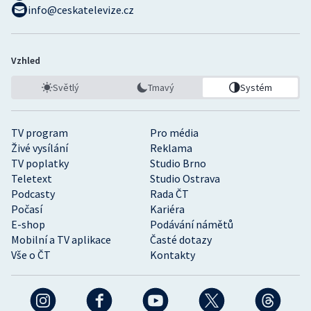
info@ceskatelevize.cz
Vzhled
Světlý
Tmavý
Systém
TV program
Pro média
Živé vysílání
Reklama
TV poplatky
Studio Brno
Teletext
Studio Ostrava
Podcasty
Rada ČT
Počasí
Kariéra
E-shop
Podávání námětů
Mobilní a TV aplikace
Časté dotazy
Vše o ČT
Kontakty