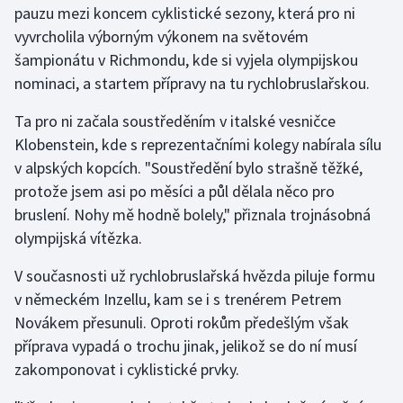
pauzu mezi koncem cyklistické sezony, která pro ni
vyvrcholila výborným výkonem na světovém
Gymnastika
šampionátu v Richmondu, kde si vyjela olympijskou
nominaci, a startem přípravy na tu rychlobruslařskou.
Házená
Ta pro ni začala soustředěním v italské vesničce
Jezdectví
Klobenstein, kde s reprezentačními kolegy nabírala sílu
v alpských kopcích. "Soustředění bylo strašně těžké,
Judo
protože jsem asi po měsíci a půl dělala něco pro
bruslení. Nohy mě hodně bolely," přiznala trojnásobná
Krasobruslení
olympijská vítězka.
Lezení
V současnosti už rychlobruslařská hvězda piluje formu
v německém Inzellu, kam se i s trenérem Petrem
Lyže a snowboard
Novákem přesunuli. Oproti rokům předešlým však
Moderní pětiboj
příprava vypadá o trochu jinak, jelikož se do ní musí
zakomponovat i cyklistické prvky.
Motorsport