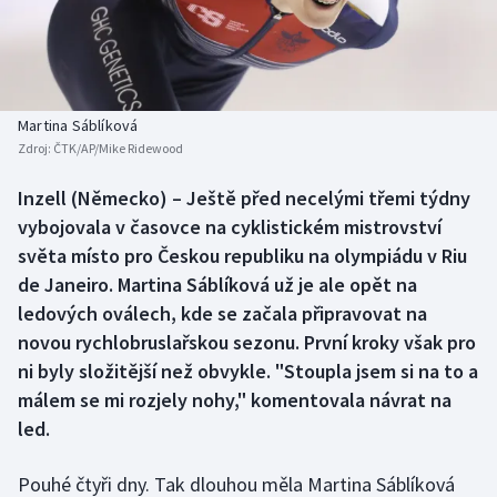
Baseball a softbal
Soutěže
Basketbal
Historické návraty
Biatlon
Aplikace ČT sport
Martina Sáblíková
Zdroj:
ČTK/AP/Mike Ridewood
Boby a skeleton
AZ kvíz
Inzell (Německo) – Ještě před necelými třemi týdny
vybojovala v časovce na cyklistickém mistrovství
Box
světa místo pro Českou republiku na olympiádu v Riu
Curling
de Janeiro. Martina Sáblíková už je ale opět na
ledových oválech, kde se začala připravovat na
Dostihy
novou rychlobruslařskou sezonu. První kroky však pro
ni byly složitější než obvykle. "Stoupla jsem si na to a
Florbal
málem se mi rozjely nohy," komentovala návrat na
led.
Futsal
Pouhé čtyři dny. Tak dlouhou měla Martina Sáblíková
Golf