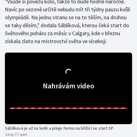
"Všude si povezu kolo, takže to bude hodně náročné.
Navíc po sezoně určitě nebudu mít tři týdny pauzu kvůli
Olympijské hry
olympiádě. Na jednu stranu se na to těším, na druhou
Parasport
se taky děsím," dodala Sáblíková, kterou čeká start do
Světového poháru za měsíc v Calgary, kde v březnu
Plavání
získala zlato na mistrovství světa ve víceboji.
Plážový volejbal
Ragby
Rychlobruslení
Nahrávám video
Rychlostní kanoistika
Short track
Sportovní střelba
Sáblíková je už na ledě a piluje formu na blížící se start SP
Zdroj:
ČT sport