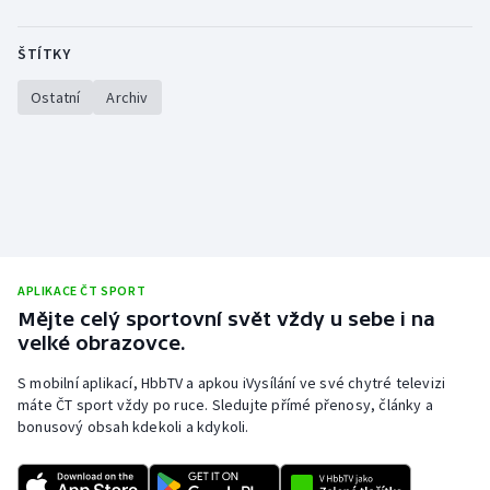
Stolní tenis
ŠTÍTKY
Triatlon
Ostatní
Archiv
Veslování
Vodní slalom
Volejbal
Ostatní
APLIKACE ČT SPORT
Mějte celý sportovní svět vždy u sebe i na
velké obrazovce.
S mobilní aplikací, HbbTV a apkou iVysílání ve své chytré televizi
máte ČT sport vždy po ruce. Sledujte přímé přenosy, články a
bonusový obsah kdekoli a kdykoli.