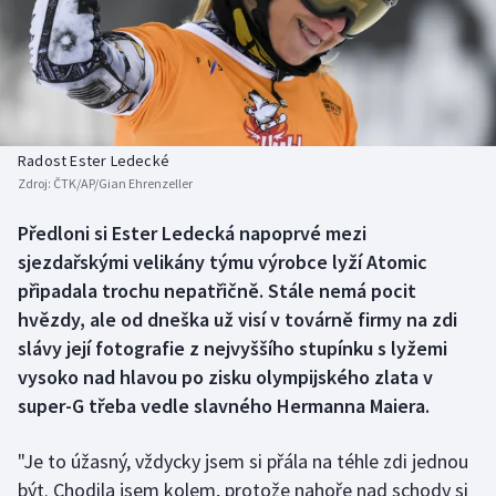
Baseball a softbal
Soutěže
Basketbal
Historické návraty
Biatlon
Aplikace ČT sport
Radost Ester Ledecké
Boby a skeleton
AZ kvíz
Zdroj:
ČTK/AP/Gian Ehrenzeller
Box
Předloni si Ester Ledecká napoprvé mezi
sjezdařskými velikány týmu výrobce lyží Atomic
Curling
připadala trochu nepatřičně. Stále nemá pocit
hvězdy, ale od dneška už visí v továrně firmy na zdi
Dostihy
slávy její fotografie z nejvyššího stupínku s lyžemi
vysoko nad hlavou po zisku olympijského zlata v
Florbal
super-G třeba vedle slavného Hermanna Maiera.
Futsal
"Je to úžasný, vždycky jsem si přála na téhle zdi jednou
být. Chodila jsem kolem, protože nahoře nad schody si
Golf