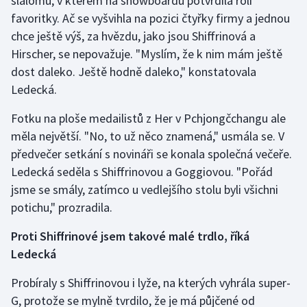
slalomu, v kterém na snowboardu potvrdila roli
Stolní tenis
favoritky. Ač se vyšvihla na pozici čtyřky firmy a jednou
chce ještě výš, za hvězdu, jako jsou Shiffrinová a
Triatlon
Hirscher, se nepovažuje. "Myslím, že k nim mám ještě
dost daleko. Ještě hodně daleko," konstatovala
Veslování
Ledecká.
Vodní slalom
Fotku na ploše medailistů z Her v Pchjongčchangu ale
měla největší. "No, to už něco znamená," usmála se. V
Volejbal
předvečer setkání s novináři se konala společná večeře.
Ledecká seděla s Shiffrinovou a Goggiovou. "Pořád
Ostatní
jsme se smály, zatímco u vedlejšího stolu byli všichni
potichu," prozradila.
Proti Shiffrinové jsem takové malé trdlo, říká
Ledecká
Probíraly s Shiffrinovou i lyže, na kterých vyhrála super-
G, protože se mylně tvrdilo, že je má půjčené od