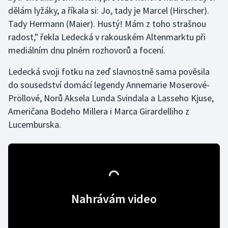
dělám lyžáky, a říkala si: Jo, tady je Marcel (Hirscher).
Tady Hermann (Maier). Hustý! Mám z toho strašnou
Gymnastika
radost," řekla Ledecká v rakouském Altenmarktu při
Házená
mediálním dnu plném rozhovorů a focení.
Ledecká svoji fotku na zeď slavnostně sama pověsila
Jezdectví
do sousedství domácí legendy Annemarie Moserové-
Judo
Pröllové, Norů Aksela Lunda Svindala a Lasseho Kjuse,
Američana Bodeho Millera i Marca Girardelliho z
Krasobruslení
Lucemburska.
Lezení
Lyže a snowboard
Moderní pětiboj
Nahrávám video
Motorsport