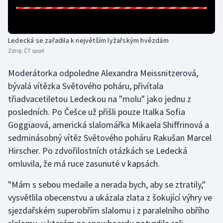
Olympijské hry
Parasport
Ledecká se zařadila k největším lyžařským hvězdám
Zdroj:
ČT sport
Plavání
Moderátorka odpoledne Alexandra Meissnitzerová,
bývalá vítězka Světového poháru, přivítala
Plážový volejbal
třiadvacetiletou Ledeckou na "molu" jako jednu z
Ragby
posledních. Po Češce už přišli pouze Italka Sofia
Goggiaová, americká slalomářka Mikaela Shiffrinová a
Rychlobruslení
sedminásobný vítěz Světového poháru Rakušan Marcel
Hirscher. Po zdvořilostních otázkách se Ledecká
Rychlostní kanoistika
omluvila, že má ruce zasunuté v kapsách.
Short track
"Mám s sebou medaile a nerada bych, aby se ztratily,"
vysvětlila obecenstvu a ukázala zlata z šokující výhry ve
Sportovní střelba
sjezdařském superobřím slalomu i z paralelního obřího