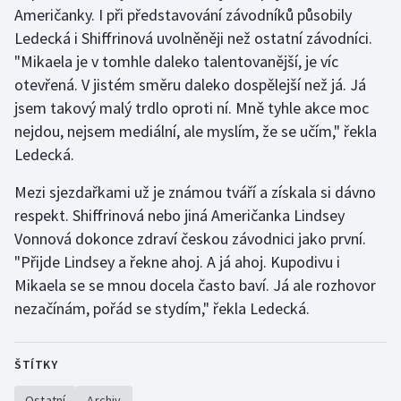
Američanky. I při představování závodníků působily
Ledecká i Shiffrinová uvolněněji než ostatní závodníci.
"Mikaela je v tomhle daleko talentovanější, je víc
otevřená. V jistém směru daleko dospělejší než já. Já
jsem takový malý trdlo oproti ní. Mně tyhle akce moc
nejdou, nejsem mediální, ale myslím, že se učím," řekla
Ledecká.
Mezi sjezdařkami už je známou tváří a získala si dávno
respekt. Shiffrinová nebo jiná Američanka Lindsey
Vonnová dokonce zdraví českou závodnici jako první.
"Přijde Lindsey a řekne ahoj. A já ahoj. Kupodivu i
Mikaela se se mnou docela často baví. Já ale rozhovor
nezačínám, pořád se stydím," řekla Ledecká.
ŠTÍTKY
Ostatní
Archiv