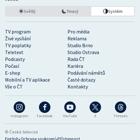
Světlý
Tmavý
Systém
TV program
Pro média
Živé vysílání
Reklama
TV poplatky
Studio Brno
Teletext
Studio Ostrava
Podcasty
Rada ČT
Počasí
Kariéra
E-shop
Podávání námětů
Mobilní a TV aplikace
Časté dotazy
Vše o ČT
Kontakty
Instagram
Facebook
YouTube
X
Threads
© Česká televize
•
•
English
Ochrana soukromí
Přístupnost