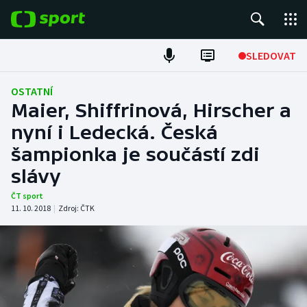
POPULÁRNÍ
SLEDOVAT
Fotbal
OSTATNÍ
Maier, Shiffrinová, Hirscher a
Hokej
nyní i Ledecká. Česká
šampionka je součástí zdi
Tenis
slávy
Atletika
ČT sport
11. 10. 2018
|
Zdroj:
ČTK
Cyklistika
DALŠÍ SPORTY
Americký fotbal
NEPŘEHLÉDNĚTE