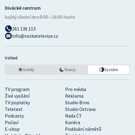
Stolní tenis
Divácké centrum
každý všední den:
8:00—16:00 hodin
Triatlon
261 136 113
Veslování
info@ceskatelevize.cz
Vodní slalom
Vzhled
Volejbal
Světlý
Tmavý
Systém
Ostatní
TV program
Pro média
Živé vysílání
Reklama
TV poplatky
Studio Brno
Teletext
Studio Ostrava
Podcasty
Rada ČT
Počasí
Kariéra
E-shop
Podávání námětů