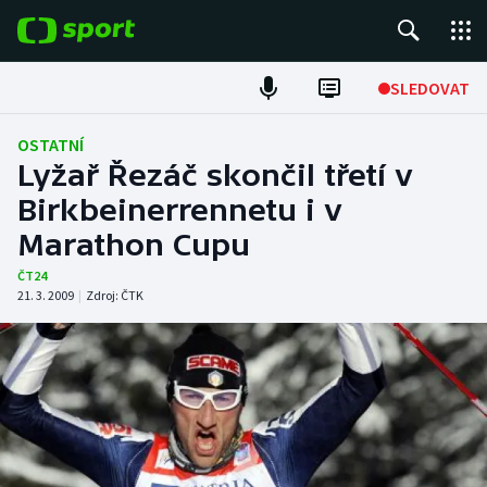
POPULÁRNÍ
SLEDOVAT
Fotbal
OSTATNÍ
Lyžař Řezáč skončil třetí v
Hokej
Birkbeinerrennetu i v
Marathon Cupu
Tenis
ČT24
Atletika
21. 3. 2009
|
Zdroj:
ČTK
Cyklistika
DALŠÍ SPORTY
Americký fotbal
NEPŘEHLÉDNĚTE