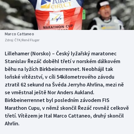
Baseball a softbal
Soutěže
Basketbal
Historické návraty
Biatlon
Aplikace ČT sport
Marco Cattaneo
Zdroj:
ČTK/René Fluger
Boby a skeleton
AZ kvíz
Lillehamer (Norsko) – Český lyžařský maratonec
Stanislav Řezáč doběhl třetí v norském dálkovém
Box
běhu na lyžích Birkbeinerrennet. Neobhájil tak
Curling
loňské vítězství, v cíli 54kilometrového závodu
ztratil 62 sekund na Švéda Jerryho Ahrlina, mezi ně
Dostihy
se vměstnal ještě Nor Anders Aukland.
Birkbeinerrennet byl posledním závodem FIS
Florbal
Marathon Cupu, v němž skončil Řezáč rovněž celkově
třetí. Vítězem je Ital Marco Cattaneo, druhý skončil
Futsal
Ahrlin.
Golf