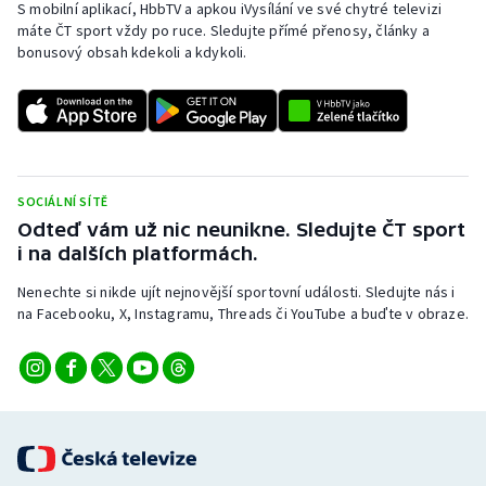
S mobilní aplikací, HbbTV a apkou iVysílání ve své chytré televizi
máte ČT sport vždy po ruce. Sledujte přímé přenosy, články a
Olympijské hry
bonusový obsah kdekoli a kdykoli.
Parasport
Plavání
Plážový volejbal
SOCIÁLNÍ SÍTĚ
Odteď vám už nic neunikne. Sledujte ČT sport
Ragby
i na dalších platformách.
Rychlobruslení
Nenechte si nikde ujít nejnovější sportovní události. Sledujte nás i
na Facebooku, X, Instagramu, Threads či YouTube a buďte v obraze.
Rychlostní kanoistika
Short track
Sportovní střelba