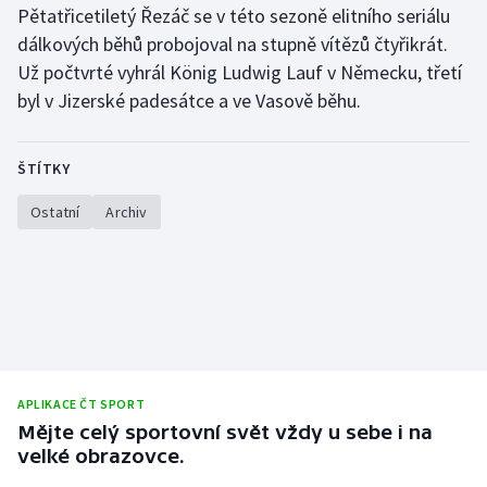
Pětatřicetiletý Řezáč se v této sezoně elitního seriálu
dálkových běhů probojoval na stupně vítězů čtyřikrát.
Gymnastika
Už počtvrté vyhrál König Ludwig Lauf v Německu, třetí
byl v Jizerské padesátce a ve Vasově běhu.
Házená
Jezdectví
ŠTÍTKY
Judo
Ostatní
Archiv
Krasobruslení
Lezení
Lyže a snowboard
APLIKACE ČT SPORT
Moderní pětiboj
Mějte celý sportovní svět vždy u sebe i na
velké obrazovce.
Motorsport