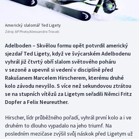
Baseball a softbal
Soutěže
Basketbal
Historické návraty
Americký slalomář Ted Ligety
Zdroj:
AP Photo/Alessandro Trovati
Biatlon
Aplikace ČT sport
Adelboden – Skvělou formu opět potvrdil americký
Boby a skeleton
AZ kvíz
sjezdař Ted Ligety, když ve švýcarském Adelbodenu
vyhrál již čtvrtý obří slalom světového poháru
Box
v sezoně a upevnil si vedení v disciplíně před
Rakušanem Marcelem Hirscherem, kterému druhé
Curling
kolo závodu nevyšlo. S více než sekundovou ztrátou
se na stupních vítězů za Ligetym seřadili Němci Fritz
Dostihy
Dopfer a Felix Neureuther.
Florbal
Hirscher, lídr průběžného pořadí, vyhrál první kolo a i ve
Futsal
druhém to dlouho vypadalo na jeho triumf. Na
posledním mezičase zvýšil svůj náskok před Ligetym už
Golf