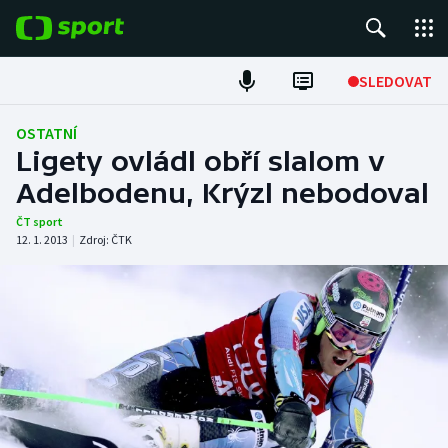
POPULÁRNÍ
SLEDOVAT
Fotbal
OSTATNÍ
Ligety ovládl obří slalom v
Hokej
Adelbodenu, Krýzl nebodoval
Tenis
ČT sport
12. 1. 2013
|
Zdroj:
ČTK
Atletika
Cyklistika
DALŠÍ SPORTY
Americký fotbal
NEPŘEHLÉDNĚTE