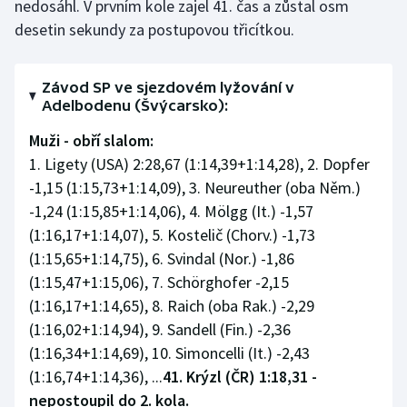
nedosáhl. V prvním kole zajel 41. čas a zůstal osm
Stolní tenis
desetin sekundy za postupovou třicítkou.
Triatlon
Závod SP ve sjezdovém lyžování v
Veslování
Adelbodenu (Švýcarsko):
Muži - obří slalom:
Vodní slalom
1. Ligety (USA) 2:28,67 (1:14,39+1:14,28), 2. Dopfer
-1,15 (1:15,73+1:14,09), 3. Neureuther (oba Něm.)
Volejbal
-1,24 (1:15,85+1:14,06), 4. Mölgg (It.) -1,57
Ostatní
(1:16,17+1:14,07), 5. Kostelič (Chorv.) -1,73
(1:15,65+1:14,75), 6. Svindal (Nor.) -1,86
(1:15,47+1:15,06), 7. Schörghofer -2,15
(1:16,17+1:14,65), 8. Raich (oba Rak.) -2,29
(1:16,02+1:14,94), 9. Sandell (Fin.) -2,36
(1:16,34+1:14,69), 10. Simoncelli (It.) -2,43
(1:16,74+1:14,36), ...
41. Krýzl (ČR) 1:18,31 -
nepostoupil do 2. kola.