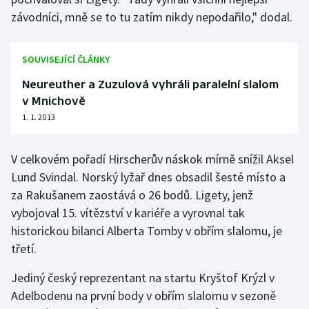
závodníci, mně se to tu zatím nikdy nepodařilo," dodal.
Olympijské hry
Parasport
SOUVISEJÍCÍ ČLÁNKY
Neureuther a Zuzulová vyhráli paralelní slalom
Plavání
v Mnichově
1. 1. 2013
Plážový volejbal
Ragby
V celkovém pořadí Hirscherův náskok mírně snížil Aksel
Lund Svindal. Norský lyžař dnes obsadil šesté místo a
Rychlobruslení
za Rakušanem zaostává o 26 bodů. Ligety, jenž
vybojoval 15. vítězství v kariéře a vyrovnal tak
Rychlostní kanoistika
historickou bilanci Alberta Tomby v obřím slalomu, je
třetí.
Short track
Jediný český reprezentant na startu Kryštof Krýzl v
Sportovní střelba
Adelbodenu na první body v obřím slalomu v sezoně