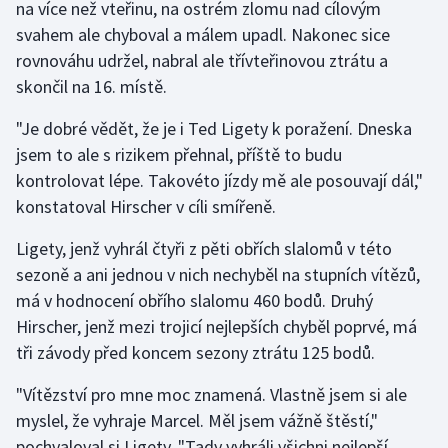
na více než vteřinu, na ostrém zlomu nad cílovým
svahem ale chyboval a málem upadl. Nakonec sice
Gymnastika
rovnováhu udržel, nabral ale třívteřinovou ztrátu a
skončil na 16. místě.
Házená
"Je dobré vědět, že je i Ted Ligety k poražení. Dneska
Jezdectví
jsem to ale s rizikem přehnal, příště to budu
kontrolovat lépe. Takovéto jízdy mě ale posouvají dál,"
Judo
konstatoval Hirscher v cíli smířeně.
Krasobruslení
Ligety, jenž vyhrál čtyři z pěti obřích slalomů v této
sezoně a ani jednou v nich nechyběl na stupních vítězů,
Lezení
má v hodnocení obřího slalomu 460 bodů. Druhý
Hirscher, jenž mezi trojicí nejlepších chyběl poprvé, má
Lyže a snowboard
tři závody před koncem sezony ztrátu 125 bodů.
Moderní pětiboj
"Vítězství pro mne moc znamená. Vlastně jsem si ale
myslel, že vyhraje Marcel. Měl jsem vážně štěstí,"
Motorsport
pochvaloval si Ligety. "Tady vyhráli všichni nejlepší