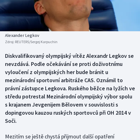
Baseball a softbal
Soutěže
Basketbal
Historické návraty
Biatlon
Aplikace ČT sport
Alexander Legkov
Zdroj:
REUTERS/Sergej Karpuchin
Boby a skeleton
AZ kvíz
Diskvalifikovaný olympijský vítěz Alexandr Legkov se
nevzdává. Podle očekávání se proti doživotnímu
Box
vyloučení z olympijských her bude bránit u
Curling
mezinárodní sportovní arbitráže CAS. Oznámil to
právní zástupce Legkova. Ruského běžce na lyžích ve
Dostihy
středu potrestal Mezinárodní olympijský výbor spolu
s krajanem Jevgenijem Bělovem v souvislosti s
Florbal
dopingovou kauzou ruských sportovců při OH 2014 v
Soči.
Futsal
Mezitím se ještě chystá přijmout další opatření
Golf