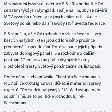
Mezinárodní lyžařská federace FIS. "Rozhodnutí MOV
se zatím týká jen olympiád. Teď je na FIS, aby ze závěrů
Gymnastika
MOV vyvodila důsledky i v jiných oblastech, jako je
Světový pohár nebo další závody FIS," uvedla federace.
Házená
FIS si počká, až MOV rozhodne o všech šesti ruských
Jezdectví
běžcích na lyžích, kteří jsou od loňského prosince
předběžně suspendováni. Poté se bude jejich případy
Judo
zabývat dopingový panel FIS a rozhodne o dalším
postupu. Všem hrozí na prahu olympijské zimy
Krasobruslení
dlouholeté tresty, Světový pohár začne 24. listopadu.
Lezení
Podle německého právníka Christofa Wieschmanna
MOV při verdiktu ignoroval důkazní materiál i zprávy
Lyže a snowboard
expertů. "Rozsudek byl jasný ještě před vstupem do
Moderní pětiboj
soudní síně. Je to politické rozhodnutí," řekl
Wieschmann.
Motorsport