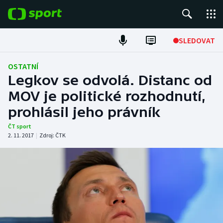
POPULÁRNÍ
SLEDOVAT
Fotbal
OSTATNÍ
Legkov se odvolá. Distanc od
Hokej
MOV je politické rozhodnutí,
prohlásil jeho právník
Tenis
ČT sport
Atletika
2. 11. 2017
|
Zdroj:
ČTK
Cyklistika
DALŠÍ SPORTY
Americký fotbal
NEPŘEHLÉDNĚTE