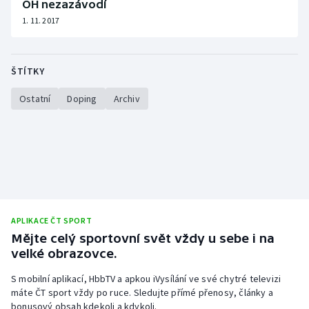
OH nezazávodí
Stolní tenis
1. 11. 2017
Triatlon
ŠTÍTKY
Veslování
Ostatní
Doping
Archiv
Vodní slalom
Volejbal
Ostatní
APLIKACE ČT SPORT
Mějte celý sportovní svět vždy u sebe i na
velké obrazovce.
S mobilní aplikací, HbbTV a apkou iVysílání ve své chytré televizi
máte ČT sport vždy po ruce. Sledujte přímé přenosy, články a
bonusový obsah kdekoli a kdykoli.