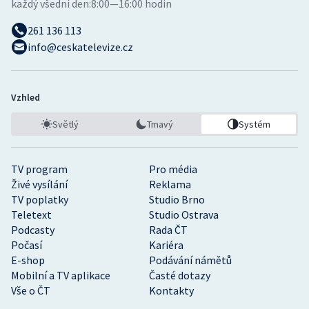
každý všední den:
8:00—16:00 hodin
261 136 113
info@ceskatelevize.cz
Vzhled
Světlý
Tmavý
Systém
TV program
Pro média
Živé vysílání
Reklama
TV poplatky
Studio Brno
Teletext
Studio Ostrava
Podcasty
Rada ČT
Počasí
Kariéra
E-shop
Podávání námětů
Mobilní a TV aplikace
Časté dotazy
Vše o ČT
Kontakty