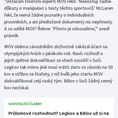
"Dotázaní forenzní experti MOV řekli: 'Neexistují žádné
důkazy o manipulaci s testy těchto sportovců.' McLaren
Olympijské hry
řekl, že nemá žádné poznatky o individuálních
Parasport
proviněních, a ani předložené dokumenty nic nepřinesly.
A co udělá MOV? Řekne: 'Přesto je odsoudíme,'" uvedl
Plavání
právník.
Plážový volejbal
MOV oběma závodníkům doživotně zakázal účast na
olympijských hrách v jakékoliv roli. Navíc rozhodl o
Ragby
jejich zpětné diskvalifikaci ze všech soutěží v Soči.
Legkov tak mimo jiné musí vrátit zlato ze závodu na 50
Rychlobruslení
km a stříbro ze štafety, z níž kvůli jeho startu MOV
diskvalifikoval celý ruský tým. Bělov v Soči žádný cenný
Rychlostní kanoistika
kov nezískal.
Short track
SOUVISEJÍCÍ ČLÁNKY
Sportovní střelba
Průlomové rozhodnutí? Legkov a Bělov už si na