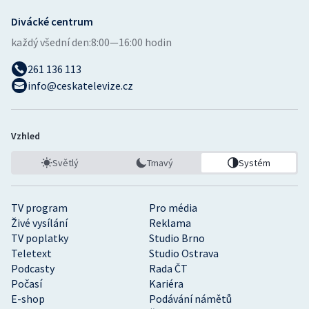
Olympijské hry
Divácké centrum
každý všední den:
8:00—16:00 hodin
Parasport
261 136 113
info@ceskatelevize.cz
Plavání
Plážový volejbal
Vzhled
Ragby
Světlý
Tmavý
Systém
Rychlobruslení
TV program
Pro média
Rychlostní kanoistika
Živé vysílání
Reklama
TV poplatky
Studio Brno
Short track
Teletext
Studio Ostrava
Podcasty
Rada ČT
Počasí
Kariéra
Sportovní střelba
E-shop
Podávání námětů