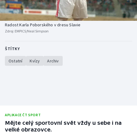
Baseball a softbal
Soutěže
Basketbal
Historické návraty
Radost Karla Poborského v dresu Slavie
Zdroj:
EMPICS/Neal Simpson
Biatlon
Aplikace ČT sport
Boby a skeleton
AZ kvíz
ŠTÍTKY
Ostatní
Kvízy
Archiv
Box
Curling
Dostihy
Florbal
APLIKACE ČT SPORT
Futsal
Mějte celý sportovní svět vždy u sebe i na
velké obrazovce.
Golf