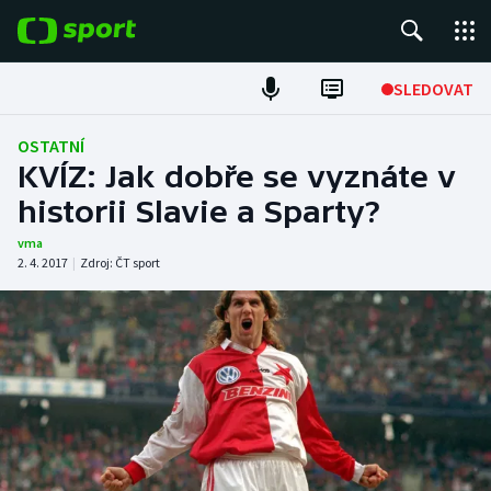
POPULÁRNÍ
SLEDOVAT
Fotbal
OSTATNÍ
KVÍZ: Jak dobře se vyznáte v
Hokej
historii Slavie a Sparty?
Tenis
vma
2. 4. 2017
|
Zdroj:
ČT sport
Atletika
Cyklistika
DALŠÍ SPORTY
Americký fotbal
NEPŘEHLÉDNĚTE