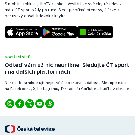
S mobilní aplikací, HbbTV a apkou iVysílání ve své chytré televizi
máte ČT sport vždy po ruce. Sledujte přímé přenosy, články a
Gymnastika
bonusový obsah kdekoli a kdykoli.
Házená
Jezdectví
Judo
SOCIÁLNÍ SÍTĚ
Odteď vám už nic neunikne. Sledujte ČT sport
i na dalších platformách.
Krasobruslení
Nenechte si nikde ujít nejnovější sportovní události. Sledujte nás i
Lezení
na Facebooku, X, Instagramu, Threads či YouTube a buďte v obraze.
Lyže a snowboard
Moderní pětiboj
Motorsport