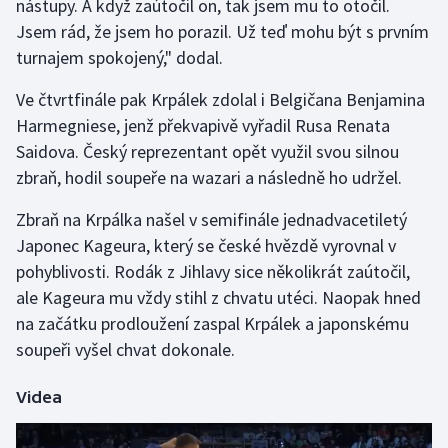
nástupy. A když zaútočil on, tak jsem mu to otočil.
Stolní tenis
Jsem rád, že jsem ho porazil. Už teď mohu být s prvním
turnajem spokojený," dodal.
Triatlon
Ve čtvrtfinále pak Krpálek zdolal i Belgičana Benjamina
Veslování
Harmegniese, jenž překvapivě vyřadil Rusa Renata
Saidova. Český reprezentant opět využil svou silnou
Vodní slalom
zbraň, hodil soupeře na wazari a následně ho udržel.
Volejbal
Zbraň na Krpálka našel v semifinále jednadvacetiletý
Japonec Kageura, který se české hvězdě vyrovnal v
Ostatní
pohyblivosti. Rodák z Jihlavy sice několikrát zaútočil,
ale Kageura mu vždy stihl z chvatu utéci. Naopak hned
na začátku prodloužení zaspal Krpálek a japonskému
soupeři vyšel chvat dokonale.
Videa