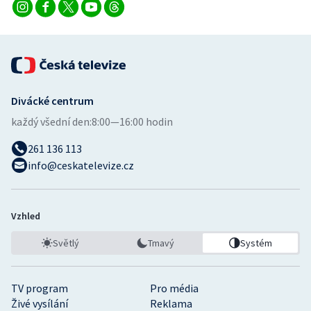
Divácké centrum
každý všední den:
8:00—16:00 hodin
261 136 113
info@ceskatelevize.cz
Vzhled
Světlý
Tmavý
Systém
TV program
Pro média
Živé vysílání
Reklama