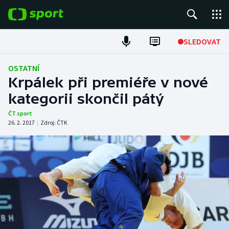
POPULÁRNÍ
SLEDOVAT
Fotbal
OSTATNÍ
Krpálek při premiéře v nové
Hokej
kategorii skončil pátý
Tenis
ČT sport
26. 2. 2017
|
Zdroj:
ČTK
Atletika
Cyklistika
DALŠÍ SPORTY
Americký fotbal
NEPŘEHLÉDNĚTE