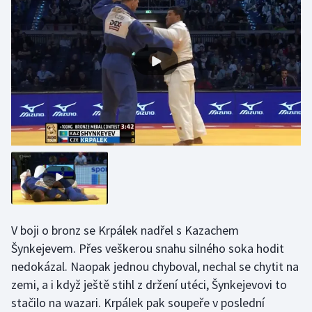
V boji o bronz se Krpálek nadřel s Kazachem
Šynkejevem. Přes veškerou snahu silného soka hodit
nedokázal. Naopak jednou chyboval, nechal se chytit na
zemi, a i když ještě stihl z držení utéci, Šynkejevovi to
stačilo na wazari. Krpálek pak soupeře v poslední