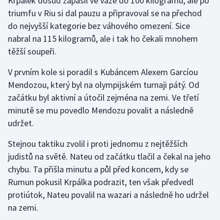
Krpálek dosud zápasil ve váze do 100 kilogramů, ale po
triumfu v Riu si dal pauzu a připravoval se na přechod
Gymnastika
do nejvyšší kategorie bez váhového omezení. Sice
nabral na 115 kilogramů, ale i tak ho čekali mnohem
Házená
těžší soupeři.
Jezdectví
V prvním kole si poradil s Kubáncem Alexem Garcíou
Mendozou, který byl na olympijském turnaji pátý. Od
Judo
začátku byl aktivní a útočil zejména na zemi. Ve třetí
minutě se mu povedlo Mendozu povalit a následně
Krasobruslení
udržet.
Lezení
Stejnou taktiku zvolil i proti jednomu z nejtěžších
judistů na světě. Nateu od začátku tlačil a čekal na jeho
Lyže a snowboard
chybu. Ta přišla minutu a půl před koncem, kdy se
Rumun pokusil Krpálka podrazit, ten však předvedl
Moderní pětiboj
protiútok, Nateu povalil na wazari a následně ho udržel
na zemi.
Motorsport