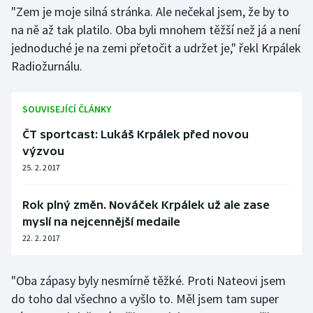
"Zem je moje silná stránka. Ale nečekal jsem, že by to
Olympijské hry
na ně až tak platilo. Oba byli mnohem těžší než já a není
jednoduché je na zemi přetočit a udržet je," řekl Krpálek
Parasport
Radiožurnálu.
Plavání
SOUVISEJÍCÍ ČLÁNKY
Plážový volejbal
ČT sportcast: Lukáš Krpálek před novou
výzvou
Ragby
25. 2. 2017
Rychlobruslení
Rok plný změn. Nováček Krpálek už ale zase
Rychlostní kanoistika
myslí na nejcennější medaile
22. 2. 2017
Short track
"Oba zápasy byly nesmírně těžké. Proti Nateovi jsem
Sportovní střelba
do toho dal všechno a vyšlo to. Měl jsem tam super