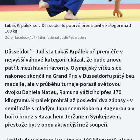
Baseball a softbal
Soutěže
Basketbal
Historické návraty
Lukáš Krpálek se v Düsseldorfu poprvé představil v kategorii nad
100 kg
Biatlon
Aplikace ČT sport
Zdroj:
facebook/IJF - International Judo Federation
Boby a skeleton
AZ kvíz
Düsseldorf - Judista Lukáš Krpálek při premiéře v
nejvyšší váhové kategorii ukázal, že bude znovu
Box
patřit mezi hlavní favority. Olympijský vítěz sice
nakonec skončil na Grand Prix v Düsseldorfu pátý bez
Curling
medaile, ale v průběhu turnaje porazil světovou
dvojku Daniela Nateu, Rumuna vážícího přes 170
Dostihy
kilogramů. Krpálek prohrál až poslední dva zápasy - v
semifinále s mladým Japoncem Kokorou Kageurou a v
Florbal
boji o bronz s Kazachem Jeržanem Šynkejevem,
přestože byl v obou aktivnější než soupeři.
Futsal
Golf