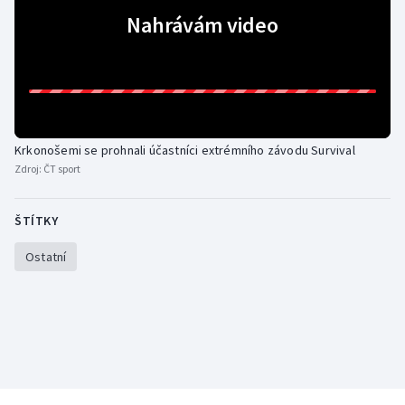
Nahrávám video
Gymnastika
Házená
Jezdectví
Krkonošemi se prohnali účastníci extrémního závodu Survival
Zdroj:
ČT sport
Judo
Krasobruslení
ŠTÍTKY
Ostatní
Lezení
Lyže a snowboard
Moderní pětiboj
Motorsport