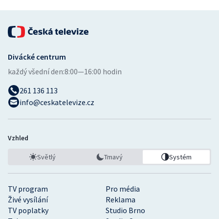
Stolní tenis
Triatlon
Veslování
Divácké centrum
každý všední den:
8:00—16:00 hodin
Vodní slalom
261 136 113
Volejbal
info@ceskatelevize.cz
Ostatní
Vzhled
Světlý
Tmavý
Systém
TV program
Pro média
Živé vysílání
Reklama
TV poplatky
Studio Brno