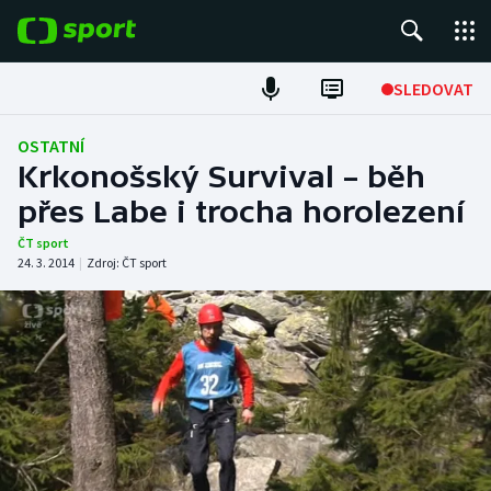
POPULÁRNÍ
SLEDOVAT
Fotbal
OSTATNÍ
Krkonošský Survival – běh
Hokej
přes Labe i trocha horolezení
Tenis
ČT sport
24. 3. 2014
|
Zdroj:
ČT sport
Atletika
Cyklistika
DALŠÍ SPORTY
Americký fotbal
NEPŘEHLÉDNĚTE