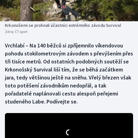
Baseball a softbal
Soutěže
Basketbal
Historické návraty
Krkonošemi se prohnali účastníci extrémního závodu Survival
Zdroj:
ČT sport
Biatlon
Aplikace ČT sport
Vrchlabí – Na 140 běžců si zpříjemnilo víkendovou
Boby a skeleton
AZ kvíz
pohodu stokilometrovým závodem s převýšením přes
tři tisíce metrů. Od ostatních podobných soutěží se
Box
Krkonošský Survival liší tím, že se běhá začátkem
jara, tedy většinou ještě na sněhu. Vřelý březen však
Curling
toto potěšení závodníkům nedopřál, a tak
pořadatelé naplánovali cestu alespoň peřejemi
Dostihy
studeného Labe. Podívejte se.
Florbal
Futsal
Golf