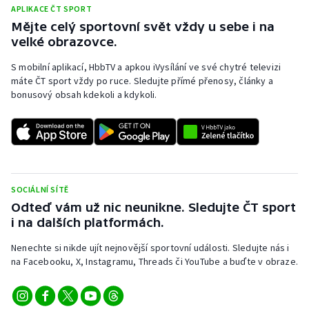
APLIKACE ČT SPORT
Olympijské hry
Mějte celý sportovní svět vždy u sebe i na
velké obrazovce.
Parasport
S mobilní aplikací, HbbTV a apkou iVysílání ve své chytré televizi
máte ČT sport vždy po ruce. Sledujte přímé přenosy, články a
Plavání
bonusový obsah kdekoli a kdykoli.
Plážový volejbal
Ragby
Rychlobruslení
SOCIÁLNÍ SÍTĚ
Odteď vám už nic neunikne. Sledujte ČT sport
Rychlostní kanoistika
i na dalších platformách.
Nenechte si nikde ujít nejnovější sportovní události. Sledujte nás i
Short track
na Facebooku, X, Instagramu, Threads či YouTube a buďte v obraze.
Sportovní střelba