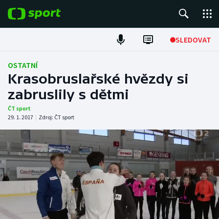
POPULÁRNÍ
SLEDOVAT
Fotbal
OSTATNÍ
Krasobruslařské hvězdy si
Hokej
zabruslily s dětmi
Tenis
ČT sport
29. 1. 2017
|
Zdroj:
ČT sport
Atletika
Cyklistika
DALŠÍ SPORTY
Americký fotbal
NEPŘEHLÉDNĚTE