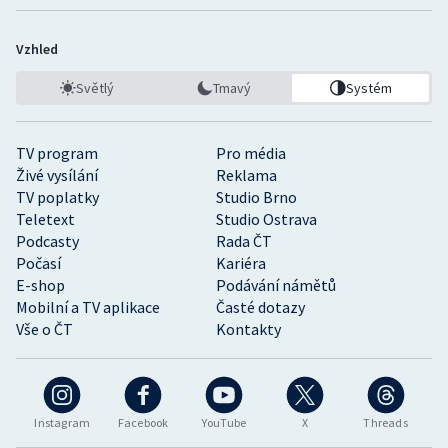
Stolní tenis
Vzhled
Triatlon
Světlý
Tmavý
Systém
Veslování
TV program
Pro média
Vodní slalom
Živé vysílání
Reklama
TV poplatky
Studio Brno
Volejbal
Teletext
Studio Ostrava
Podcasty
Rada ČT
Ostatní
Počasí
Kariéra
E-shop
Podávání námětů
Mobilní a TV aplikace
Časté dotazy
Vše o ČT
Kontakty
Instagram
Facebook
YouTube
X
Threads