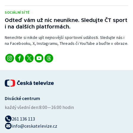
Olympijské hry
SOCIÁLNÍ SÍTĚ
Odteď vám už nic neunikne. Sledujte ČT sport
Parasport
i na dalších platformách.
Plavání
Nenechte si nikde ujít nejnovější sportovní události. Sledujte nás i
na Facebooku, X, Instagramu, Threads či YouTube a buďte v obraze.
Plážový volejbal
Ragby
Rychlobruslení
Rychlostní kanoistika
Divácké centrum
každý všední den:
8:00—16:00 hodin
Short track
261 136 113
Sportovní střelba
info@ceskatelevize.cz