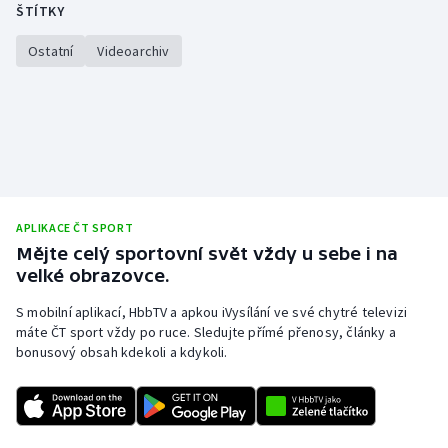
ŠTÍTKY
Gymnastika
Ostatní
Videoarchiv
Házená
Jezdectví
Judo
APLIKACE ČT SPORT
Krasobruslení
Mějte celý sportovní svět vždy u sebe i na
velké obrazovce.
Lezení
S mobilní aplikací, HbbTV a apkou iVysílání ve své chytré televizi
máte ČT sport vždy po ruce. Sledujte přímé přenosy, články a
Lyže a snowboard
bonusový obsah kdekoli a kdykoli.
Moderní pětiboj
Motorsport