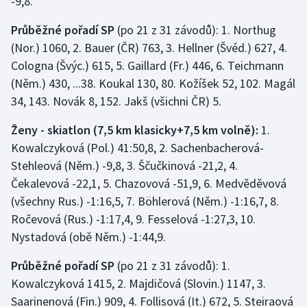
-9,8.
Olympijské hry
Průběžné pořadí SP
(po 21 z 31 závodů): 1. Northug
(Nor.) 1060, 2. Bauer (ČR) 763, 3. Hellner (Švéd.) 627, 4.
Parasport
Cologna (Švýc.) 615, 5. Gaillard (Fr.) 446, 6. Teichmann
(Něm.) 430, ...38. Koukal 130, 80. Kožíšek 52, 102. Magál
Plavání
34, 143. Novák 8, 152. Jakš (všichni ČR) 5.
Plážový volejbal
Ženy - skiatlon (7,5 km klasicky+7,5 km volně):
1.
Kowalczyková (Pol.) 41:50,8, 2. Sachenbacherová-
Ragby
Stehleová (Něm.) -9,8, 3. Ščučkinová -21,2, 4.
Čekalevová -22,1, 5. Chazovová -51,9, 6. Medvěděvová
Rychlobruslení
(všechny Rus.) -1:16,5, 7. Böhlerová (Něm.) -1:16,7, 8.
Rychlostní kanoistika
Ročevová (Rus.) -1:17,4, 9. Fesselová -1:27,3, 10.
Nystadová (obě Něm.) -1:44,9.
Short track
Průběžné pořadí SP
(po 21 z 31 závodů): 1.
Kowalczyková 1415, 2. Majdičová (Slovin.) 1147, 3.
Sportovní střelba
Saarinenová (Fin.) 909, 4. Follisová (It.) 672, 5. Steiraová