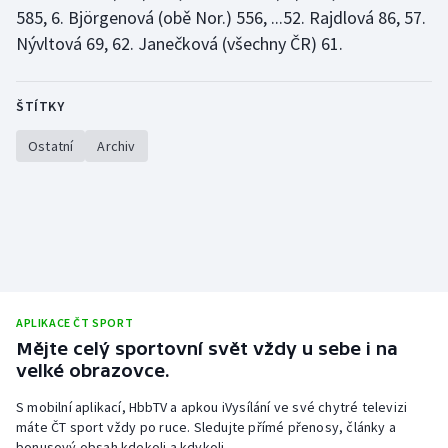
Stolní tenis
585, 6. Björgenová (obě Nor.) 556, ...52. Rajdlová 86, 57.
Nývltová 69, 62. Janečková (všechny ČR) 61.
Triatlon
ŠTÍTKY
Veslování
Ostatní
Archiv
Vodní slalom
Volejbal
Ostatní
APLIKACE ČT SPORT
Mějte celý sportovní svět vždy u sebe i na
velké obrazovce.
S mobilní aplikací, HbbTV a apkou iVysílání ve své chytré televizi
máte ČT sport vždy po ruce. Sledujte přímé přenosy, články a
bonusový obsah kdekoli a kdykoli.