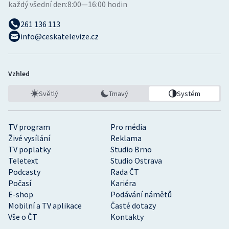
každý všední den:
8:00—16:00 hodin
261 136 113
info@ceskatelevize.cz
Vzhled
Světlý
Tmavý
Systém
TV program
Pro média
Živé vysílání
Reklama
TV poplatky
Studio Brno
Teletext
Studio Ostrava
Podcasty
Rada ČT
Počasí
Kariéra
E-shop
Podávání námětů
Mobilní a TV aplikace
Časté dotazy
Vše o ČT
Kontakty