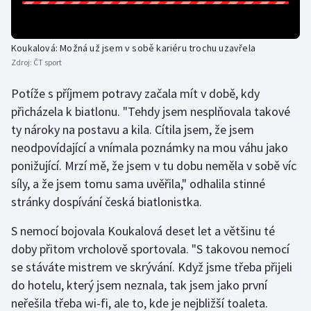
Olympijské hry
Koukalová: Možná už jsem v sobě kariéru trochu uzavřela
Parasport
Zdroj:
ČT sport
Plavání
Potíže s příjmem potravy začala mít v době, kdy
přicházela k biatlonu. "Tehdy jsem nesplňovala takové
Plážový volejbal
ty nároky na postavu a kila. Cítila jsem, že jsem
neodpovídající a vnímala poznámky na mou váhu jako
Ragby
ponižující. Mrzí mě, že jsem v tu dobu neměla v sobě víc
síly, a že jsem tomu sama uvěřila," odhalila stinné
Rychlobruslení
stránky dospívání česká biatlonistka.
Rychlostní kanoistika
S nemocí bojovala Koukalová deset let a většinu té
doby přitom vrcholově sportovala. "S takovou nemocí
Short track
se stáváte mistrem ve skrývání. Když jsme třeba přijeli
do hotelu, který jsem neznala, tak jsem jako první
Sportovní střelba
neřešila třeba wi-fi, ale to, kde je nejbližší toaleta.