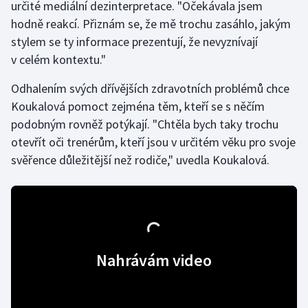
určité mediální dezinterpretace. "Očekávala jsem
hodně reakcí. Přiznám se, že mě trochu zasáhlo, jakým
Gymnastika
stylem se ty informace prezentují, že nevyznívají
v celém kontextu."
Házená
Odhalením svých dřívějších zdravotních problémů chce
Jezdectví
Koukalová pomoct zejména těm, kteří se s něčím
podobným rovněž potýkají. "Chtěla bych taky trochu
Judo
otevřít oči trenérům, kteří jsou v určitém věku pro svoje
svěřence důležitější než rodiče," uvedla Koukalová.
Krasobruslení
Lezení
Lyže a snowboard
Nahrávám video
Moderní pětiboj
Motorsport