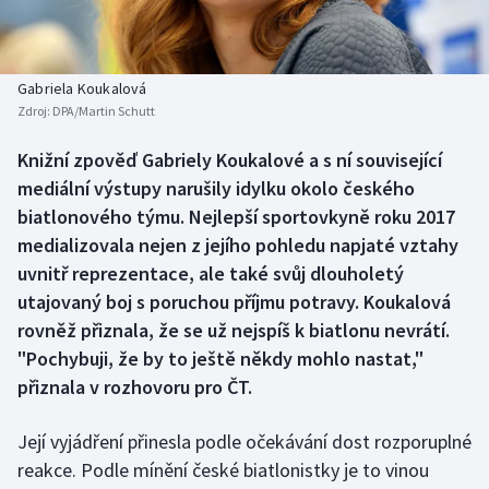
Baseball a softbal
Soutěže
Basketbal
Historické návraty
Gabriela Koukalová
Zdroj:
DPA/Martin Schutt
Biatlon
Aplikace ČT sport
Knižní zpověď Gabriely Koukalové a s ní související
Boby a skeleton
AZ kvíz
mediální výstupy narušily idylku okolo českého
biatlonového týmu. Nejlepší sportovkyně roku 2017
Box
medializovala nejen z jejího pohledu napjaté vztahy
uvnitř reprezentace, ale také svůj dlouholetý
Curling
utajovaný boj s poruchou příjmu potravy. Koukalová
rovněž přiznala, že se už nejspíš k biatlonu nevrátí.
Dostihy
"Pochybuji, že by to ještě někdy mohlo nastat,"
Florbal
přiznala v rozhovoru pro ČT.
Futsal
Její vyjádření přinesla podle očekávání dost rozporuplné
reakce. Podle mínění české biatlonistky je to vinou
Golf