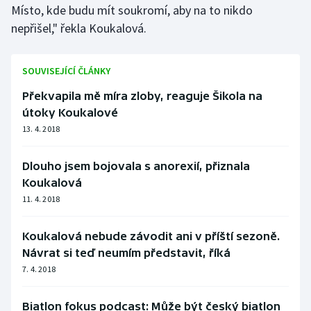
Místo, kde budu mít soukromí, aby na to nikdo
Stolní tenis
nepřišel," řekla Koukalová.
Triatlon
SOUVISEJÍCÍ ČLÁNKY
Veslování
Překvapila mě míra zloby, reaguje Šikola na
Vodní slalom
útoky Koukalové
13. 4. 2018
Volejbal
Dlouho jsem bojovala s anorexií, přiznala
Ostatní
Koukalová
11. 4. 2018
Koukalová nebude závodit ani v příští sezoně.
Návrat si teď neumím představit, říká
7. 4. 2018
Biatlon fokus podcast: Může být český biatlon