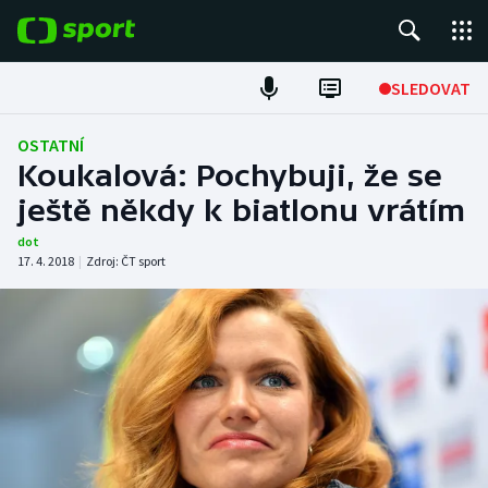
POPULÁRNÍ
SLEDOVAT
Fotbal
OSTATNÍ
Koukalová: Pochybuji, že se
Hokej
ještě někdy k biatlonu vrátím
Tenis
dot
17. 4. 2018
|
Zdroj:
ČT sport
Atletika
Cyklistika
DALŠÍ SPORTY
Americký fotbal
NEPŘEHLÉDNĚTE