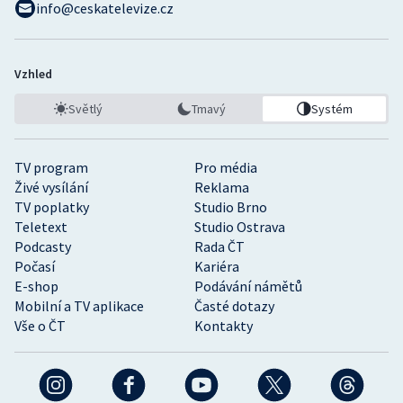
info@ceskatelevize.cz
Vzhled
Světlý
Tmavý
Systém
TV program
Pro média
Živé vysílání
Reklama
TV poplatky
Studio Brno
Teletext
Studio Ostrava
Podcasty
Rada ČT
Počasí
Kariéra
E-shop
Podávání námětů
Mobilní a TV aplikace
Časté dotazy
Vše o ČT
Kontakty