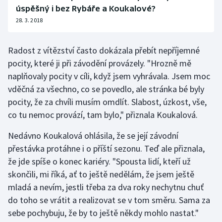
úspěšný i bez Rybáře a Koukalové?
28. 3. 2018
Radost z vítězství často dokázala přebít nepříjemné
pocity, které ji při závodění provázely. "Hrozně mě
naplňovaly pocity v cíli, když jsem vyhrávala. Jsem moc
vděčná za všechno, co se povedlo, ale stránka bé byly
pocity, že za chvíli musím omdlít. Slabost, úzkost, vše,
co tu nemoc provází, tam bylo," přiznala Koukalová.
Nedávno Koukalová ohlásila, že se její závodní
přestávka protáhne i o příští sezonu. Teď ale přiznala,
že jde spíše o konec kariéry. "Spousta lidí, kteří už
skončili, mi říká, ať to ještě nedělám, že jsem ještě
mladá a nevím, jestli třeba za dva roky nechytnu chuť
do toho se vrátit a realizovat se v tom směru. Sama za
sebe pochybuju, že by to ještě někdy mohlo nastat."