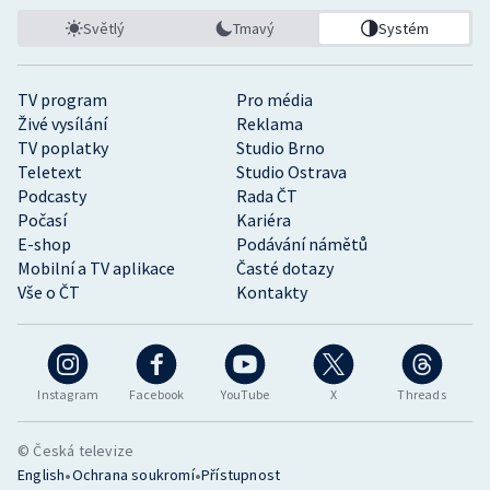
Světlý
Tmavý
Systém
TV program
Pro média
Živé vysílání
Reklama
TV poplatky
Studio Brno
Teletext
Studio Ostrava
Podcasty
Rada ČT
Počasí
Kariéra
E-shop
Podávání námětů
Mobilní a TV aplikace
Časté dotazy
Vše o ČT
Kontakty
Instagram
Facebook
YouTube
X
Threads
© Česká televize
•
•
English
Ochrana soukromí
Přístupnost