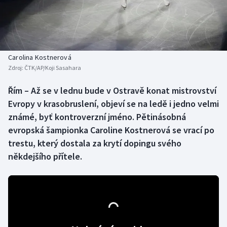
Baseball a softbal
Soutěže
Basketbal
Historické návraty
Biatlon
Aplikace ČT sport
Carolina Kostnerová
Zdroj:
ČTK/AP/Koji Sasahara
Boby a skeleton
AZ kvíz
Řím – Až se v lednu bude v Ostravě konat mistrovství
Evropy v krasobruslení, objeví se na ledě i jedno velmi
Box
známé, byť kontroverzní jméno. Pětinásobná
Curling
evropská šampionka Caroline Kostnerová se vrací po
trestu, který dostala za krytí dopingu svého
Dostihy
někdejšího přítele.
Florbal
Futsal
Golf