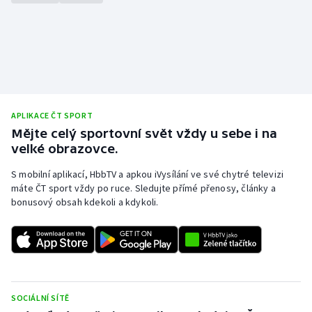
Stolní tenis
Triatlon
Veslování
Vodní slalom
APLIKACE ČT SPORT
Mějte celý sportovní svět vždy u sebe i na
Volejbal
velké obrazovce.
S mobilní aplikací, HbbTV a apkou iVysílání ve své chytré televizi
Ostatní
máte ČT sport vždy po ruce. Sledujte přímé přenosy, články a
bonusový obsah kdekoli a kdykoli.
SOCIÁLNÍ SÍTĚ