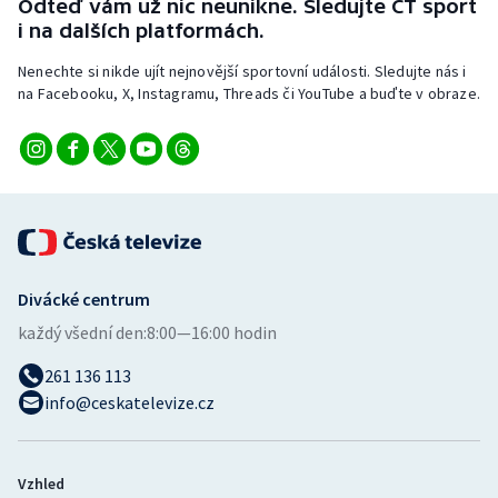
Odteď vám už nic neunikne. Sledujte ČT sport
i na dalších platformách.
Nenechte si nikde ujít nejnovější sportovní události. Sledujte nás i
na Facebooku, X, Instagramu, Threads či YouTube a buďte v obraze.
Divácké centrum
každý všední den:
8:00—16:00 hodin
261 136 113
info@ceskatelevize.cz
Vzhled