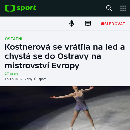
POPULÁRNÍ
SLEDOVAT
Fotbal
OSTATNÍ
Kostnerová se vrátila na led a
Hokej
chystá se do Ostravy na
mistrovství Evropy
Tenis
ČT sport
Atletika
17. 12. 2016
|
Zdroj:
ČT sport
Cyklistika
DALŠÍ SPORTY
Americký fotbal
NEPŘEHLÉDNĚTE