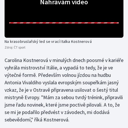
Nahrávám video
Gymnastika
Házená
Jezdectví
Na krasobruslařský led se vrací Italka Kostnerová
Zdroj:
ČT sport
Judo
Carolina Kostnerová v minulých dnech poosmé v kariéře
vyhrála mistrovství Itálie, a vypadá to tedy, že je ve
Krasobruslení
výtečné formě. Především volnou jízdou na hudbu
Lezení
Antonia Vivaldiho vyslala evropským soupeřkám jasný
vzkaz, že je v Ostravě připravena usilovat o šestý titul
Lyže a snowboard
mistryně Evropy. "Mám za sebou tvrdý trénink, připravili
jsme řadu novinek, které jsme poctivě pilovali. A to, že
Moderní pětiboj
se mi je podařilo předvést v závodech, mi dodává
sebevědomí," říká Kostnerová.
Motorsport