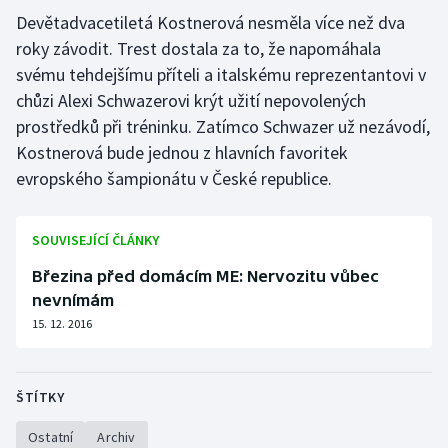
Devětadvacetiletá Kostnerová nesměla více než dva
Olympijské hry
roky závodit. Trest dostala za to, že napomáhala
svému tehdejšímu příteli a italskému reprezentantovi v
Parasport
chůzi Alexi Schwazerovi krýt užití nepovolených
prostředků při tréninku. Zatímco Schwazer už nezávodí,
Plavání
Kostnerová bude jednou z hlavních favoritek
Plážový volejbal
evropského šampionátu v České republice.
Ragby
SOUVISEJÍCÍ ČLÁNKY
Rychlobruslení
Březina před domácím ME: Nervozitu vůbec
nevnímám
Rychlostní kanoistika
15. 12. 2016
Short track
ŠTÍTKY
Sportovní střelba
Ostatní
Archiv