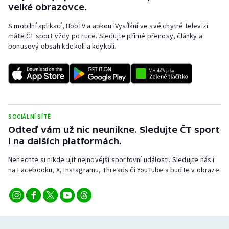
velké obrazovce.
Olympijské hry
S mobilní aplikací, HbbTV a apkou iVysílání ve své chytré televizi
máte ČT sport vždy po ruce. Sledujte přímé přenosy, články a
Parasport
bonusový obsah kdekoli a kdykoli.
Plavání
Plážový volejbal
Ragby
SOCIÁLNÍ SÍTĚ
Odteď vám už nic neunikne. Sledujte ČT sport
Rychlobruslení
i na dalších platformách.
Nenechte si nikde ujít nejnovější sportovní události. Sledujte nás i
Rychlostní kanoistika
na Facebooku, X, Instagramu, Threads či YouTube a buďte v obraze.
Short track
Sportovní střelba