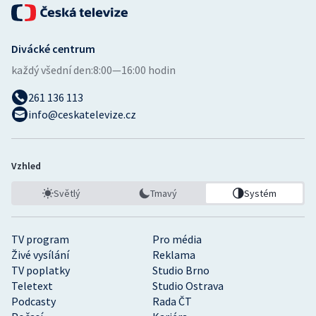
Stolní tenis
Triatlon
Divácké centrum
každý všední den:
8:00—16:00 hodin
Veslování
261 136 113
Vodní slalom
info@ceskatelevize.cz
Volejbal
Vzhled
Ostatní
Světlý
Tmavý
Systém
TV program
Pro média
Živé vysílání
Reklama
TV poplatky
Studio Brno
Teletext
Studio Ostrava
Podcasty
Rada ČT