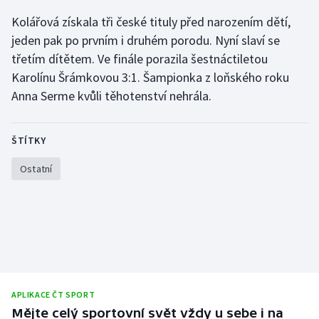
Kolářová získala tři české tituly před narozením dětí,
Gymnastika
jeden pak po prvním i druhém porodu. Nyní slaví se
třetím dítětem. Ve finále porazila šestnáctiletou
Házená
Karolínu Šrámkovou 3:1. Šampionka z loňského roku
Anna Serme kvůli těhotenství nehrála.
Jezdectví
Judo
ŠTÍTKY
Krasobruslení
Ostatní
Lezení
Lyže a snowboard
Moderní pětiboj
APLIKACE ČT SPORT
Motorsport
Mějte celý sportovní svět vždy u sebe i na