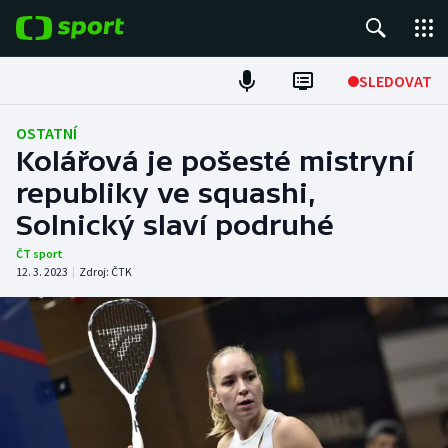
POPULÁRNÍ
SLEDOVAT
Fotbal
OSTATNÍ
Kolářová je pošesté mistryní
Hokej
republiky ve squashi,
Solnický slaví podruhé
Tenis
ČT sport
Atletika
12. 3. 2023
|
Zdroj:
ČTK
Cyklistika
DALŠÍ SPORTY
Americký fotbal
NEPŘEHLÉDNĚTE