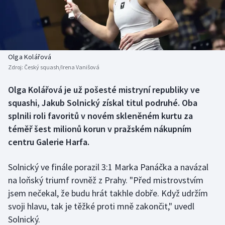
Baseball a softbal
Soutěže
Basketbal
Historické návraty
Biatlon
Aplikace ČT sport
Olga Kolářová
Zdroj:
Český squash/Irena Vanišová
Boby a skeleton
AZ kvíz
Olga Kolářová je už pošesté mistryní republiky ve
squashi, Jakub Solnický získal titul podruhé. Oba
Box
splnili roli favoritů v novém skleněném kurtu za
Curling
téměř šest milionů korun v pražském nákupním
centru Galerie Harfa.
Dostihy
Solnický ve finále porazil 3:1 Marka Panáčka a navázal
Florbal
na loňský triumf rovněž z Prahy. "Před mistrovstvím
jsem nečekal, že budu hrát takhle dobře. Když udržím
Futsal
svoji hlavu, tak je těžké proti mně zakončit," uvedl
Solnický.
Golf