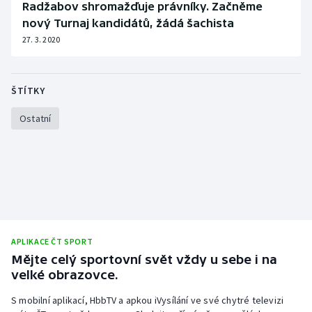
Radžabov shromažďuje právníky. Začněme
Stolní tenis
nový Turnaj kandidátů, žádá šachista
27. 3. 2020
Triatlon
Veslování
ŠTÍTKY
Vodní slalom
Ostatní
Volejbal
Ostatní
APLIKACE ČT SPORT
Mějte celý sportovní svět vždy u sebe i na
velké obrazovce.
S mobilní aplikací, HbbTV a apkou iVysílání ve své chytré televizi