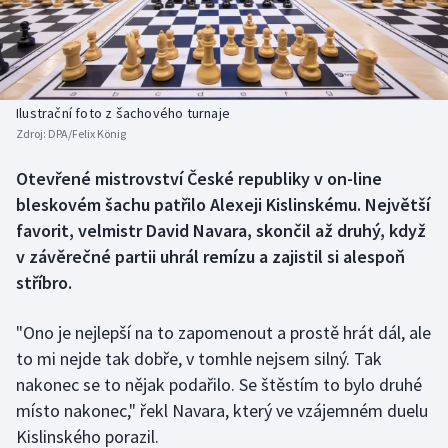
Baseball a softbal
Soutěže
Basketbal
Historické návraty
Biatlon
Aplikace ČT sport
Ilustrační foto z šachového turnaje
Zdroj:
DPA/Felix König
Boby a skeleton
AZ kvíz
Otevřené mistrovství České republiky v on-line
bleskovém šachu patřilo Alexeji Kislinskému. Největší
Box
favorit, velmistr David Navara, skončil až druhý, když
Curling
v závěrečné partii uhrál remízu a zajistil si alespoň
stříbro.
Dostihy
"Ono je nejlepší na to zapomenout a prostě hrát dál, ale
Florbal
to mi nejde tak dobře, v tomhle nejsem silný. Tak
nakonec se to nějak podařilo. Se štěstím to bylo druhé
Futsal
místo nakonec," řekl Navara, který ve vzájemném duelu
Kislinského porazil.
Golf