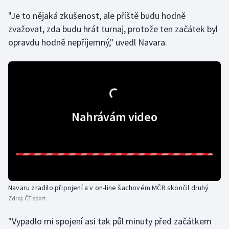
"Je to nějaká zkušenost, ale příště budu hodně
Gymnastika
zvažovat, zda budu hrát turnaj, protože ten začátek byl
opravdu hodně nepříjemný," uvedl Navara.
Házená
Jezdectví
Judo
Nahrávám video
Krasobruslení
Lezení
Lyže a snowboard
Navaru zradilo připojení a v on-line šachovém MČR skončil druhý
Moderní pětiboj
Zdroj:
ČT sport
Motorsport
"Vypadlo mi spojení asi tak půl minuty před začátkem