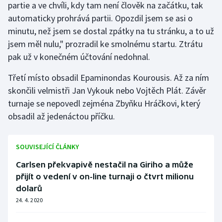
partie a ve chvíli, kdy tam není člověk na začátku, tak
Olympijské hry
automaticky prohrává partii. Opozdil jsem se asi o
minutu, než jsem se dostal zpátky na tu stránku, a to už
Parasport
jsem měl nulu," prozradil ke smolnému startu. Ztrátu
pak už v konečném účtování nedohnal.
Plavání
Třetí místo obsadil Epaminondas Kourousis. Až za ním
Plážový volejbal
skončili velmistři Jan Vykouk nebo Vojtěch Plát. Závěr
turnaje se nepovedl zejména Zbyňku Hráčkovi, který
Ragby
obsadil až jedenáctou příčku.
Rychlobruslení
SOUVISEJÍCÍ ČLÁNKY
Rychlostní kanoistika
Carlsen překvapivě nestačil na Giriho a může
přijít o vedení v on-line turnaji o čtvrt milionu
Short track
dolarů
24. 4. 2020
Sportovní střelba