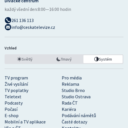
Divácké centrum
každý všední den:
8:00—16:00 hodin
261 136 113
info@ceskatelevize.cz
Vzhled
Světlý
Tmavý
Systém
TV program
Pro média
Živé vysílání
Reklama
TV poplatky
Studio Brno
Teletext
Studio Ostrava
Podcasty
Rada ČT
Počasí
Kariéra
E-shop
Podávání námětů
Mobilní a TV aplikace
Časté dotazy