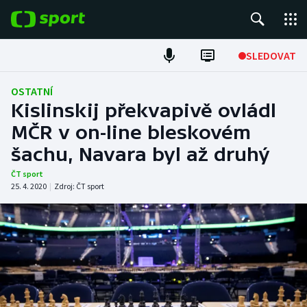
POPULÁRNÍ
SLEDOVAT
Fotbal
OSTATNÍ
Kislinskij překvapivě ovládl
Hokej
MČR v on-line bleskovém
šachu, Navara byl až druhý
Tenis
ČT sport
Atletika
25. 4. 2020
|
Zdroj:
ČT sport
Cyklistika
DALŠÍ SPORTY
Americký fotbal
NEPŘEHLÉDNĚTE