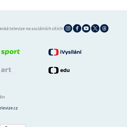
eská televize na sociálních sítích:
din
levize.cz