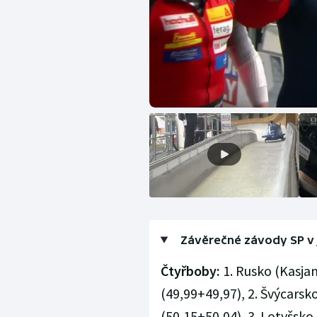
Závěrečné závody SP v 
Čtyřboby:
1. Rusko (Kasjan
(49,99+49,97), 2. Švýcarsk
(50,15+50,04), 3. Lotyšsko 