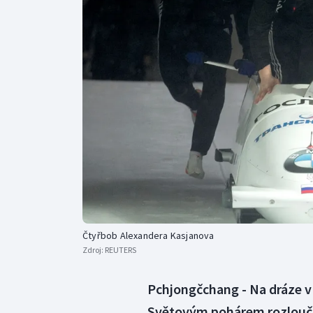
Curling
Dostihy
Florbal
Futsal
Golf
Gymnastika
Čtyřbob Alexandera Kasjanova
Zdroj:
REUTERS
Pchjongčchang - Na dráze v
Světovým pohárem rozloučili