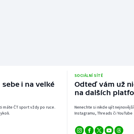
SOCIÁLNÍ SÍTĚ
 sebe i na velké
Odteď vám už nic
na dalších platf
izi máte ČT sport vždy po ruce.
Nenechte si nikde ujít nejnovější
ykoli.
Instagramu, Threads či YouTube 