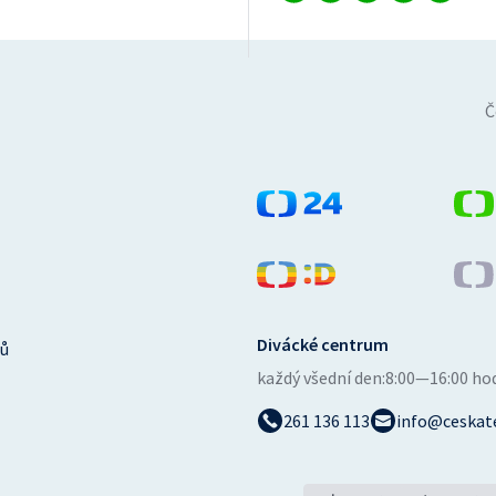
Č
Divácké centrum
ů
každý všední den:
8:00—16:00 ho
261 136 113
info@ceskate