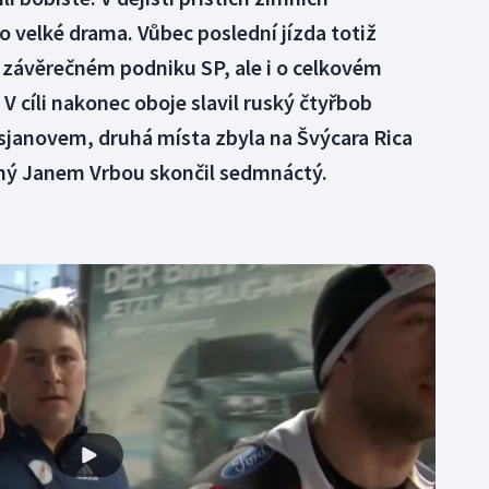
o velké drama. Vůbec poslední jízda totiž
v závěrečném podniku SP, ale i o celkovém
. V cíli nakonec oboje slavil ruský čtyřbob
janovem, druhá místa zbyla na Švýcara Rica
ný Janem Vrbou skončil sedmnáctý.