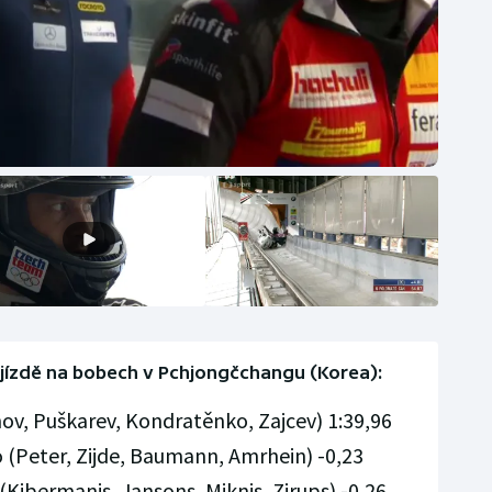
jízdě na bobech v Pchjongčchangu (Korea):
ov, Puškarev, Kondratěnko, Zajcev) 1:39,96
o (Peter, Zijde, Baumann, Amrhein) -0,23
(Kibermanis, Jansons, Miknis, Zirups) -0,26