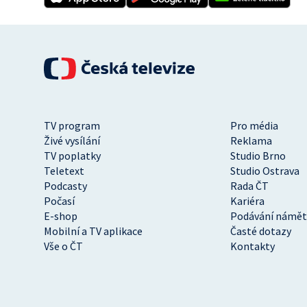
TV program
Pro média
Živé vysílání
Reklama
TV poplatky
Studio Brno
Teletext
Studio Ostrava
Podcasty
Rada ČT
Počasí
Kariéra
E-shop
Podávání námět
Mobilní a TV aplikace
Časté dotazy
Vše o ČT
Kontakty