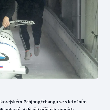
Moderní pětiboj
Triatlon
Motorsport
Veslování
Olympijské hry
Vodní slalom
Parasport
Volejbal
Plavání
Ostatní
Plážový volejbal
 korejském Pchjongčchangu se s letošním
 bobisté. V dějišti příštích zimních