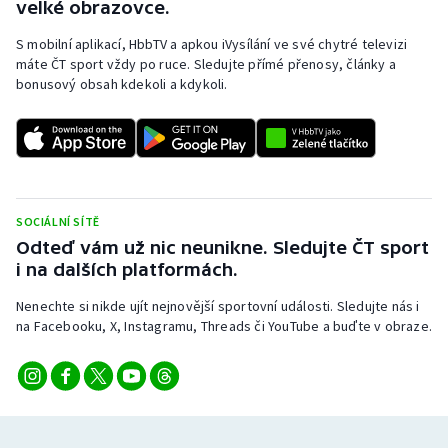
velké obrazovce.
Olympijské hry
S mobilní aplikací, HbbTV a apkou iVysílání ve své chytré televizi
máte ČT sport vždy po ruce. Sledujte přímé přenosy, články a
Parasport
bonusový obsah kdekoli a kdykoli.
Plavání
Plážový volejbal
Ragby
SOCIÁLNÍ SÍTĚ
Odteď vám už nic neunikne. Sledujte ČT sport
i na dalších platformách.
Rychlobruslení
Nenechte si nikde ujít nejnovější sportovní události. Sledujte nás i
Rychlostní kanoistika
na Facebooku, X, Instagramu, Threads či YouTube a buďte v obraze.
Short track
Sportovní střelba