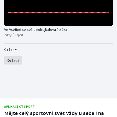
Gymnastika
Házená
Ve Vsetíně se sešla nohejbalová špička
Zdroj:
ČT sport
Jezdectví
Judo
ŠTÍTKY
Ostatní
Krasobruslení
Lezení
Lyže a snowboard
Moderní pětiboj
APLIKACE ČT SPORT
Motorsport
Mějte celý sportovní svět vždy u sebe i na