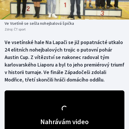
Baseball a softbal
Soutěže
Basketbal
Historické návraty
Ve Vsetíně se sešla nohejbalová špička
Zdroj:
ČT sport
Biatlon
Aplikace ČT sport
Ve vsetínské hale Na Lapači se již popatnácté utkalo
Boby a skeleton
AZ kvíz
24 elitních nohejbalových trojic o putovní pohár
Austin Cup. Z vítězství se nakonec radoval tým
Box
karlovarského Liaporu a byl to jeho premiérový triumf
v historii turnaje. Ve finále Západočeši zdolali
Curling
Modřice, třetí skončili hráči domácího oddílu.
Dostihy
Florbal
Futsal
Nahrávám video
Golf