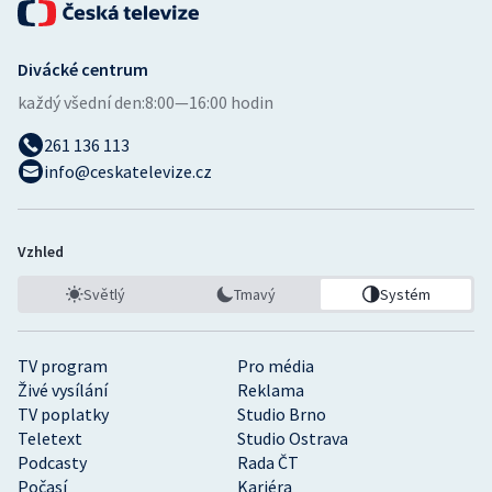
Stolní tenis
Triatlon
Divácké centrum
každý všední den:
8:00—16:00 hodin
Veslování
261 136 113
info@ceskatelevize.cz
Vodní slalom
Volejbal
Vzhled
Ostatní
Světlý
Tmavý
Systém
TV program
Pro média
Živé vysílání
Reklama
TV poplatky
Studio Brno
Teletext
Studio Ostrava
Podcasty
Rada ČT
Počasí
Kariéra