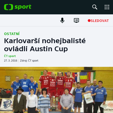
POPULÁRNÍ
SLEDOVAT
Fotbal
OSTATNÍ
Karlovarší nohejbalisté
Hokej
ovládli Austin Cup
Tenis
ČT sport
27. 3. 2016
|
Zdroj:
ČT sport
Atletika
Cyklistika
DALŠÍ SPORTY
Americký fotbal
NEPŘEHLÉDNĚTE