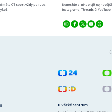
izi máte ČT sport vždy po ruce.
Nenechte si nikde ujít nejnovější
ykoli.
Instagramu, Threads či YouTube 
Č
Divácké centrum
ů