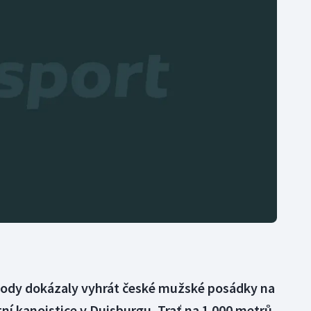
Moderní pětiboj
Triatlon
Motorsport
Veslování
Olympijské hry
Vodní slalom
Parasport
Volejbal
Plavání
Ostatní
Plážový volejbal
vody dokázaly vyhrát české mužské posádky na
í kanoistice v Duisburgu. Trať na 1 000 metrů