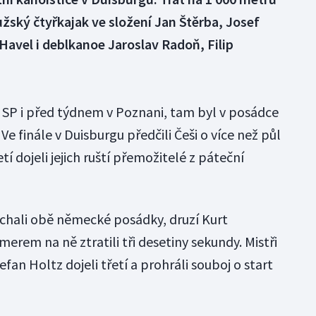
užský čtyřkajak ve složení Jan Štěrba, Josef
 Havel i deblkanoe Jaroslav Radoň, Filip
a SP i před týdnem v Poznani, tam byl v posádce
e finále v Duisburgu předčili Češi o více než půl
tí dojeli jejich ruští přemožitelé z páteční
chali obě německé posádky, druzí Kurt
rem na ně ztratili tři desetiny sekundy. Mistři
an Holtz dojeli třetí a prohráli souboj o start