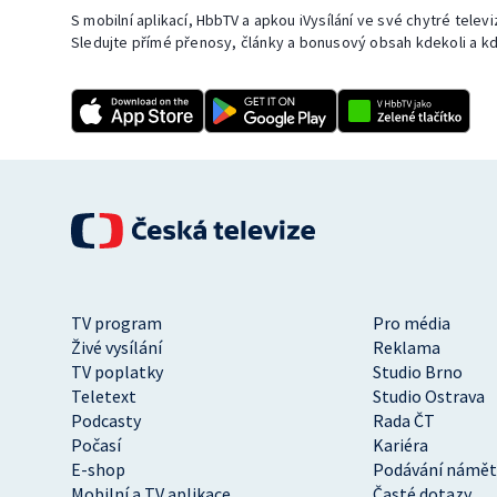
S mobilní aplikací, HbbTV a apkou iVysílání ve své chytré telev
Sledujte přímé přenosy, články a bonusový obsah kdekoli a kd
TV program
Pro média
Živé vysílání
Reklama
TV poplatky
Studio Brno
Teletext
Studio Ostrava
Podcasty
Rada ČT
Počasí
Kariéra
E-shop
Podávání námět
Mobilní a TV aplikace
Časté dotazy