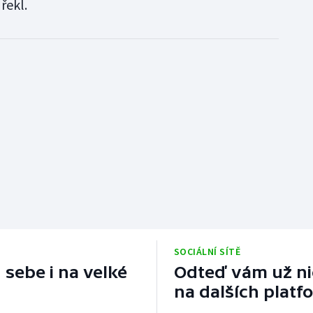
řekl.
SOCIÁLNÍ SÍTĚ
 sebe i na velké
Odteď vám už nic
na dalších platf