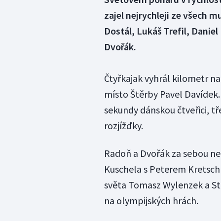
zajel nejrychleji ze všech m
Dostál, Lukáš Trefil, Daniel
Dvořák.
Čtyřkajak vyhrál kilometr n
místo Štěrby Pavel Davídek. V
sekundy dánskou čtveřici, tře
rozjížďky.
Radoň a Dvořák za sebou ne
Kuschela s Peterem Kretschme
světa Tomasz Wylenzek a Stef
na olympijských hrách.