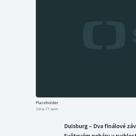
Curling
Dostihy
Florbal
Futsal
Golf
Gymnastika
Placeholder
Zdroj:
ČT sport
Duisburg – Dva finálové zá
Světovém poháru v rychlostn