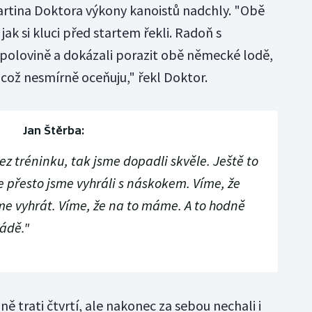
rtina Doktora výkony kanoistů nadchly. "Obě
 jak si kluci před startem řekli. Radoň s
 polovině a dokázali porazit obě německé lodě,
 což nesmírně oceňuju," řekl Doktor.
Jan Štěrba:
bez tréninku, tak jsme dopadli skvěle. Ještě to
le přesto jsme vyhráli s náskokem. Víme, že
e vyhrát. Víme, že na to máme. A to hodně
ádě."
ě trati čtvrtí, ale nakonec za sebou nechali i