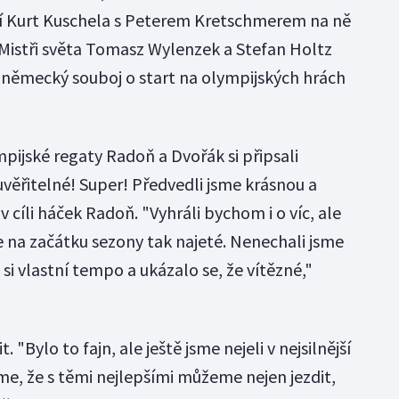
í Kurt Kuschela s Peterem Kretschmerem na ně
y. Mistři světa Tomasz Wylenzek a Stefan Holtz
rní německý souboj o start na olympijských hrách
ympijské regaty Radoň a Dvořák si připsali
věřitelné! Super! Předvedli jsme krásnou a
v cíli háček Radoň. "Vyhráli bychom i o víc, ale
na začátku sezony tak najeté. Nenechali jsme
e si vlastní tempo a ukázalo se, že vítězné,"
. "Bylo to fajn, ale ještě jsme nejeli v nejsilnější
me, že s těmi nejlepšími můžeme nejen jezdit,