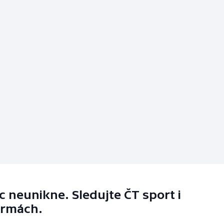
 neunikne. Sledujte ČT sport i
ormách.