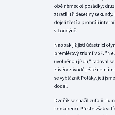
obě německé posádky; druz
ztratili tři desetiny sekund
dojeli třetí a prohráli inte
v Londýně.
Naopak již jistí účastnici ol
premiérový triumf v SP. "Neu
uvolněnou jízdu," radoval se 
závěry závodů ještě nemáme 
se vybláznit Poláky, jeli jsm
dodal.
Dvořák se snažil euforii tlumit
konkurenci. Přesto však vidí