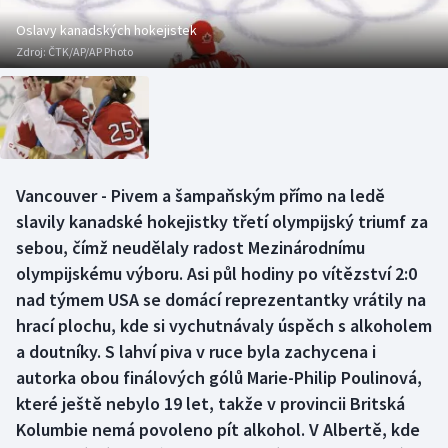
Baseball a softbal
Soutěže
Oslavy kanadských hokejistek
Zdroj:
ČTK/AP/AP Photo
Basketbal
Historické návraty
Biatlon
Aplikace ČT sport
Boby a skeleton
AZ kvíz
Vancouver - Pivem a šampaňským přímo na ledě
Box
slavily kanadské hokejistky třetí olympijský triumf za
sebou, čímž neudělaly radost Mezinárodnímu
Curling
olympijskému výboru. Asi půl hodiny po vítězství 2:0
nad týmem USA se domácí reprezentantky vrátily na
Dostihy
hrací plochu, kde si vychutnávaly úspěch s alkoholem
Florbal
a doutníky. S lahví piva v ruce byla zachycena i
autorka obou finálových gólů Marie-Philip Poulinová,
Futsal
které ještě nebylo 19 let, takže v provincii Britská
Kolumbie nemá povoleno pít alkohol. V Albertě, kde
Golf