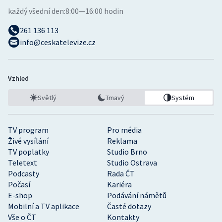
každý všední den:
8:00—16:00 hodin
261 136 113
info@ceskatelevize.cz
Vzhled
Světlý
Tmavý
Systém
TV program
Pro média
Živé vysílání
Reklama
TV poplatky
Studio Brno
Teletext
Studio Ostrava
Podcasty
Rada ČT
Počasí
Kariéra
E-shop
Podávání námětů
Mobilní a TV aplikace
Časté dotazy
Vše o ČT
Kontakty