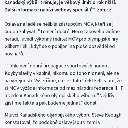
kanadský výběr trénuje, je věkový limit o rok nižší.
Další informace nabízí webový speciál ČT zoh.cz.
Gymnastika
Oslava na ledě se nelíbila zástupcům MOV, kteří se jí
Házená
budou zabývat. "To není dobré. Něco takového vidíme
neradi," uvedl výkonný ředitel MOV pro olympijské hry
Jezdectví
Gilbert Felli, když se o popíjení na ploše dozvěděl od
novinářů.
Judo
"Tohle není dobrá propagace sportovních hodnot.
Krasobruslení
Kdyby slavily v kabině, nikomu do toho nic není, ale ne
na veřejnosti. Vyšetříme, co se stalo," řekl Felli s tím, že
Lezení
si MOV vyžádá informace od mezinárodní federace IIHF
a vedení Kanadského olympijského výboru. "Nejdřív
Lyže a snowboard
zjistíme fakta a pak budeme jednat," dodal.
Moderní pětiboj
Mluvčí Kanadského olympijského výboru Steve Keough
konstatoval, že podobné oslavy jsou v zemi v
Motorsport