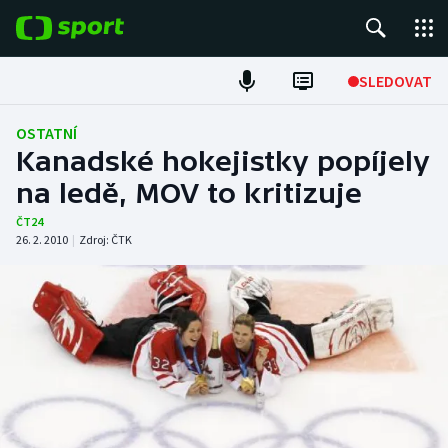
POPULÁRNÍ
SLEDOVAT
Fotbal
OSTATNÍ
Kanadské hokejistky popíjely
Hokej
na ledě, MOV to kritizuje
Tenis
ČT24
26. 2. 2010
|
Zdroj:
ČTK
Atletika
Cyklistika
DALŠÍ SPORTY
Americký fotbal
NEPŘEHLÉDNĚTE