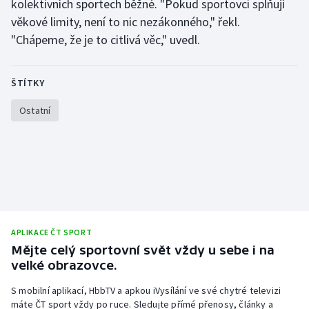
kolektivních sportech běžné. "Pokud sportovci splňují
Olympijské hry
věkové limity, není to nic nezákonného," řekl.
"Chápeme, že je to citlivá věc," uvedl.
Parasport
ŠTÍTKY
Plavání
Ostatní
Plážový volejbal
Ragby
Rychlobruslení
Rychlostní kanoistika
APLIKACE ČT SPORT
Mějte celý sportovní svět vždy u sebe i na
Short track
velké obrazovce.
Sportovní střelba
S mobilní aplikací, HbbTV a apkou iVysílání ve své chytré televizi
máte ČT sport vždy po ruce. Sledujte přímé přenosy, články a