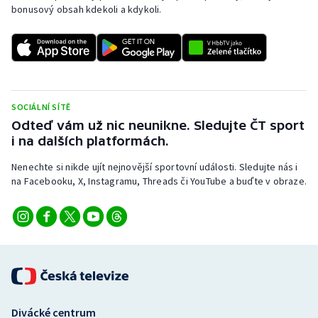
Stolní tenis
bonusový obsah kdekoli a kdykoli.
Triatlon
Veslování
SOCIÁLNÍ SÍTĚ
Vodní slalom
Odteď vám už nic neunikne. Sledujte ČT sport
i na dalších platformách.
Volejbal
Nenechte si nikde ujít nejnovější sportovní události. Sledujte nás i
Ostatní
na Facebooku, X, Instagramu, Threads či YouTube a buďte v obraze.
Divácké centrum