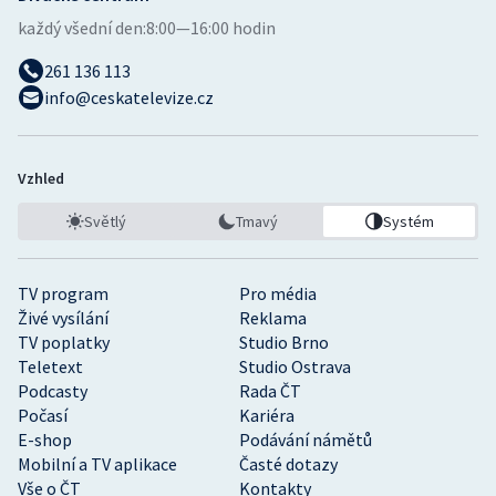
Stolní tenis
každý všední den:
8:00—16:00 hodin
Triatlon
261 136 113
info@ceskatelevize.cz
Veslování
Vodní slalom
Vzhled
Světlý
Tmavý
Systém
Volejbal
Ostatní
TV program
Pro média
Živé vysílání
Reklama
TV poplatky
Studio Brno
Teletext
Studio Ostrava
Podcasty
Rada ČT
Počasí
Kariéra
E-shop
Podávání námětů
Mobilní a TV aplikace
Časté dotazy
Vše o ČT
Kontakty