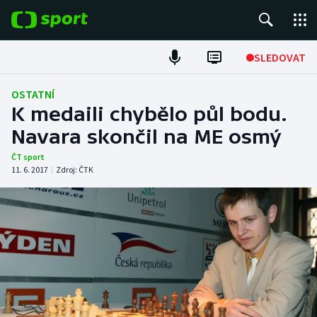
POPULÁRNÍ
SLEDOVAT
Fotbal
OSTATNÍ
K medaili chybělo půl bodu.
Hokej
Navara skončil na ME osmý
Tenis
ČT sport
11. 6. 2017
|
Zdroj:
ČTK
Atletika
Cyklistika
DALŠÍ SPORTY
Americký fotbal
NEPŘEHLÉDNĚTE