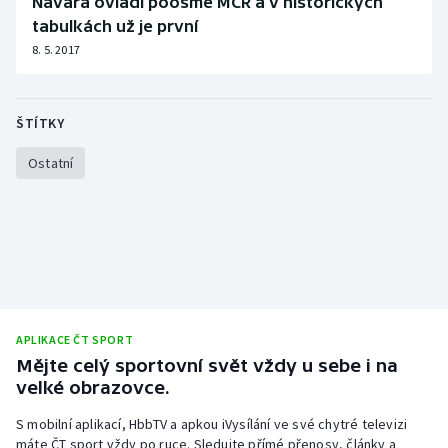
Navara ovládl poosmé MČR a v historických
tabulkách už je první
Gymnastika
8. 5. 2017
Házená
ŠTÍTKY
Jezdectví
Ostatní
Judo
Krasobruslení
Lezení
Lyže a snowboard
APLIKACE ČT SPORT
Mějte celý sportovní svět vždy u sebe i na
Moderní pětiboj
velké obrazovce.
S mobilní aplikací, HbbTV a apkou iVysílání ve své chytré televizi
Motorsport
máte ČT sport vždy po ruce. Sledujte přímé přenosy, články a