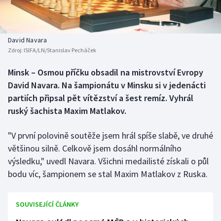
Baseball a softbal
Soutěže
Basketbal
Historické návraty
David Navara
Zdroj:
ISIFA/LN/Stanislav Pecháček
Biatlon
Aplikace ČT sport
Minsk – Osmou příčku obsadil na mistrovství Evropy
Boby a skeleton
AZ kvíz
David Navara. Na šampionátu v Minsku si v jedenácti
partiích připsal pět vítězství a šest remíz. Vyhrál
Box
ruský šachista Maxim Matlakov.
Curling
"V první polovině soutěže jsem hrál spíše slabě, ve druhé
většinou silně. Celkově jsem dosáhl normálního
Dostihy
výsledku," uvedl Navara. Všichni medailisté získali o půl
Florbal
bodu víc, šampionem se stal Maxim Matlakov z Ruska.
Futsal
SOUVISEJÍCÍ ČLÁNKY
Golf