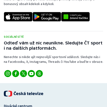
bonusový obsah kdekoli a kdykoli.
Olympijské hry
Parasport
Plavání
SOCIÁLNÍ SÍTĚ
Plážový volejbal
Odteď vám už nic neunikne. Sledujte ČT sport
i na dalších platformách.
Ragby
Nenechte si nikde ujít nejnovější sportovní události. Sledujte nás i
na Facebooku, X, Instagramu, Threads či YouTube a buďte v obraze.
Rychlobruslení
Rychlostní kanoistika
Short track
Sportovní střelba
Divácké centrum