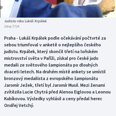
Atletika
Soutěže
Baseball a softbal
Historické návraty
Judista roku Lukáš Krpálek
Zdroj:
ČT24
Basketbal
Aplikace ČT sport
Praha - Lukáš Krpálek podle očekávání počtvrté za
Biatlon
AZ kvíz
sebou triumfoval v anketě o nejlepšího českého
judistu. Krpálek, který skončil třetí na loňském
Boby a skeleton
mistrovství světa v Paříži, získal pro české judo
medaili ze světového šampionátu po dlouhých
Box
dvaceti letech. Na druhém místě ankety se umístil
bronzový medailista z evropského šampionátu
Curling
Jaromír Ježek, třetí byl Jaromír Musil. Mezi ženami
Cyklistika
zvítězila Lucie Chytrá před Alenou Eiglovou a Leonou
Kubíkovou. Výsledky vyhlásil a ceny předal herec
Dostihy
Ondřej Vetchý.
Florbal