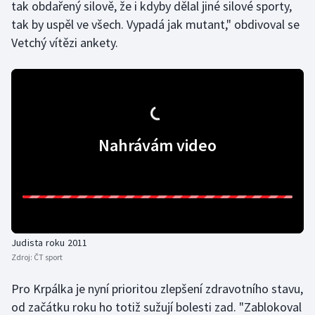
tak obdařený silově, že i kdyby dělal jiné silové sporty,
Moderní pětiboj
tak by uspěl ve všech. Vypadá jak mutant," obdivoval se
Vetchý vítězi ankety.
Motorsport
Olympijské hry
Parasport
Nahrávám video
Plavání
Plážový volejbal
Ragby
Judista roku 2011
Rychlobruslení
Zdroj:
ČT sport
Pro Krpálka je nyní prioritou zlepšení zdravotního stavu,
Rychlostní kanoistika
od začátku roku ho totiž sužují bolesti zad. "Zablokoval