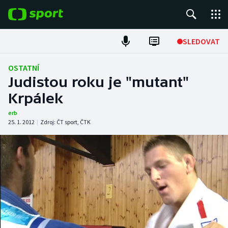
POPULÁRNÍ
SLEDOVAT
ME v atletice
OSTATNÍ
Judistou roku je "mutant"
ME v plavání
Krpálek
Fotbal
erb
25. 1. 2012
|
Zdroj:
ČT sport
,
ČTK
Hokej
Tenis
DALŠÍ SPORTY
Americký fotbal
NEPŘEHLÉDNĚTE