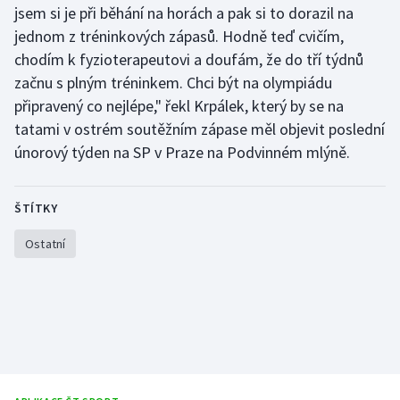
jsem si je při běhání na horách a pak si to dorazil na
Short track
jednom z tréninkových zápasů. Hodně teď cvičím,
Sportovní střelba
chodím k fyzioterapeutovi a doufám, že do tří týdnů
začnu s plným tréninkem. Chci být na olympiádu
Stolní tenis
připravený co nejlépe," řekl Krpálek, který by se na
tatami v ostrém soutěžním zápase měl objevit poslední
Triatlon
únorový týden na SP v Praze na Podvinném mlýně.
Veslování
ŠTÍTKY
Vodní slalom
Ostatní
Volejbal
Ostatní