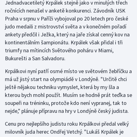
Jednadvacetiletý Krpálek stejně jako v minulých třech
ročnících nenašel v anketě konkurenci. Závodník USK
Futsal
Praha v srpnu v Paříži vybojoval po 20 letech pro české
judo medaili z mistrovství světa a v konečném pořadí
Golf
ankety předčil i Ježka, který na jaře získal cenný kov na
kontinentálním šampionátu. Krpálek však přidal i tři
Gymnastika
triumfy na mítincích Světového poháru v Miami,
Bukurešti a San Salvadoru.
Házená
Krpálkovi nyní patří osmé místo ve světovém žebříčku a
Jezdectví
má už jistý start na olympiádě v Londýně. "Určitě chci
ještě nějakou techniku vymyslet, která by my šla a
Judo
kterou bych mohl použít. Musím se hodně prát teďka se
Krasobruslení
soupeři na tréninku, protože kdo není vypranej, tak to
nejde," plánuje přípravu na hry v Londýně český judista.
Lezení
Cenu pro nejlepšího judistu roku Krpálkovi předal velký
milovník juda herec Ondřej Vetchý. "Lukáš Krpálek je
Lyže a snowboard