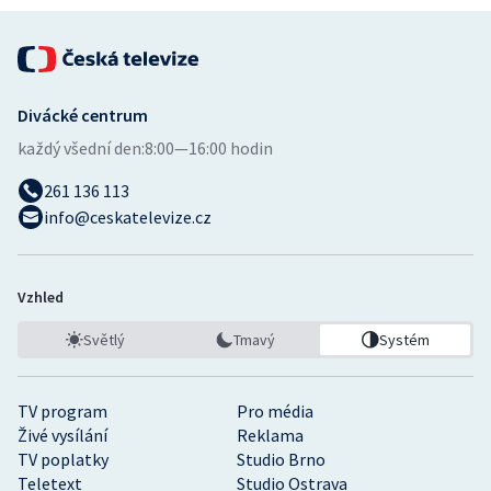
Divácké centrum
každý všední den:
8:00—16:00 hodin
261 136 113
info@ceskatelevize.cz
Vzhled
Světlý
Tmavý
Systém
TV program
Pro média
Živé vysílání
Reklama
TV poplatky
Studio Brno
Teletext
Studio Ostrava