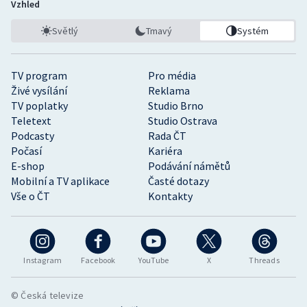
Vzhled
Světlý
Tmavý
Systém
TV program
Pro média
Živé vysílání
Reklama
TV poplatky
Studio Brno
Teletext
Studio Ostrava
Podcasty
Rada ČT
Počasí
Kariéra
E-shop
Podávání námětů
Mobilní a TV aplikace
Časté dotazy
Vše o ČT
Kontakty
Instagram
Facebook
YouTube
X
Threads
© Česká televize