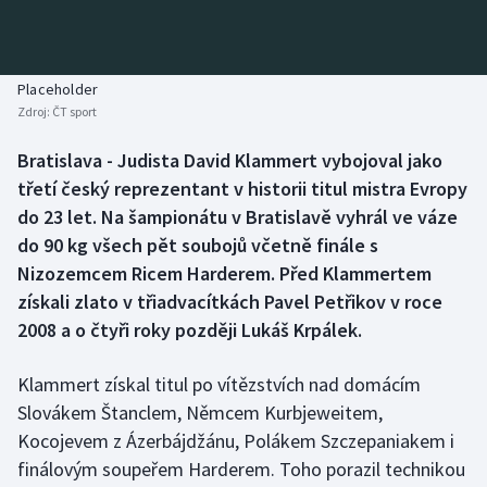
Baseball a softbal
Soutěže
Basketbal
Historické návraty
Placeholder
Zdroj:
ČT sport
Biatlon
Aplikace ČT sport
Bratislava - Judista David Klammert vybojoval jako
Boby a skeleton
AZ kvíz
třetí český reprezentant v historii titul mistra Evropy
do 23 let. Na šampionátu v Bratislavě vyhrál ve váze
Box
do 90 kg všech pět soubojů včetně finále s
Nizozemcem Ricem Harderem. Před Klammertem
Curling
získali zlato v třiadvacítkách Pavel Petřikov v roce
2008 a o čtyři roky později Lukáš Krpálek.
Dostihy
Florbal
Klammert získal titul po vítězstvích nad domácím
Slovákem Štanclem, Němcem Kurbjeweitem,
Futsal
Kocojevem z Ázerbájdžánu, Polákem Szczepaniakem i
finálovým soupeřem Harderem. Toho porazil technikou
Golf