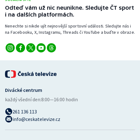
Stolní tenis
Odteď vám už nic neunikne. Sledujte ČT sport
i na dalších platformách.
Triatlon
Nenechte si nikde ujít nejnovější sportovní události. Sledujte nás i
na Facebooku, X, Instagramu, Threads či YouTube a buďte v obraze.
Veslování
Vodní slalom
Volejbal
Ostatní
Divácké centrum
každý všední den:
8:00—16:00 hodin
261 136 113
info@ceskatelevize.cz