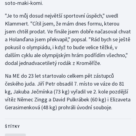
soto-maki-komi.
Gymnastika
"Je to můj dosud největší sportovní úspěch," uvedl
Klammert. "Cítil jsem, že mám dnes formu, kterou
Házená
jsem chtěl prodat. Ve finále jsem dobře načasoval chvat
a Holanďana jsem překvapil," popsal. "Rád bych se ještě
Jezdectví
pokusil o olympiádu, i když to bude velice těžké, v
dalším cyklu ale olympijským hrám podřídím všechno,"
Judo
dodal jednadvacetiletý rodák z Kroměříže.
Krasobruslení
Na ME do 23 let startovalo celkem pět zástupců
českého juda. Jiří Petr obsadil 7. místo ve váze do 81
Lezení
kg, Jakuba Ječmínka (73 kg) vyřadil ve 2. kole pozdější
vítěz Němec Zingg a David Pulkrábek (60 kg) i Elizaveta
Lyže a snowboard
Gerasimenková (48 kg) prohráli úvodní souboje.
Moderní pětiboj
ŠTÍTKY
Motorsport