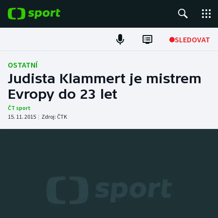
POPULÁRNÍ
SLEDOVAT
Fotbal
OSTATNÍ
Judista Klammert je mistrem
Hokej
Evropy do 23 let
Tenis
ČT sport
15. 11. 2015
|
Zdroj:
ČTK
Atletika
Cyklistika
DALŠÍ SPORTY
Americký fotbal
NEPŘEHLÉDNĚTE