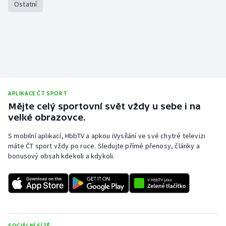
Ostatní
Olympijské hry
Parasport
Plavání
Plážový volejbal
APLIKACE ČT SPORT
Mějte celý sportovní svět vždy u sebe i na
Ragby
velké obrazovce.
S mobilní aplikací, HbbTV a apkou iVysílání ve své chytré televizi
Rychlobruslení
máte ČT sport vždy po ruce. Sledujte přímé přenosy, články a
bonusový obsah kdekoli a kdykoli.
Rychlostní kanoistika
Short track
Sportovní střelba
SOCIÁLNÍ SÍTĚ