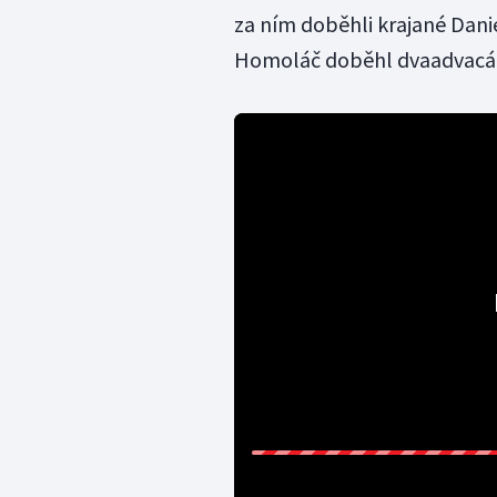
za ním doběhli krajané Dani
Homoláč doběhl dvaadvacát