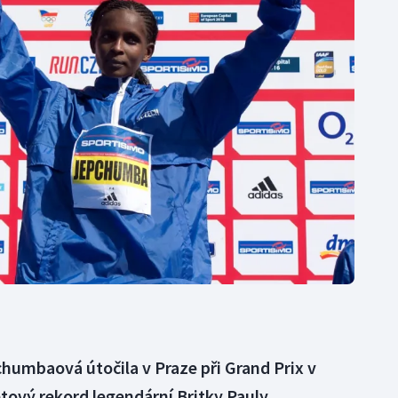
Moderní pětiboj
Triatlon
Motorsport
Veslování
Olympijské hry
Vodní slalom
Parasport
Volejbal
Plavání
Ostatní
Plážový volejbal
humbaová útočila v Praze při Grand Prix v
tový rekord legendární Britky Pauly