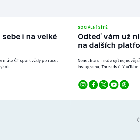
SOCIÁLNÍ SÍTĚ
 sebe i na velké
Odteď vám už nic
na dalších platf
izi máte ČT sport vždy po ruce.
Nenechte si nikde ujít nejnovější
ykoli.
Instagramu, Threads či YouTube 
Č