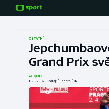
POPULÁRNÍ
DALŠÍ SPORTY
Fotbal
Americký fotbal
OSTATNÍ
Jepchumbaové
Hokej
Baseball a softbal
Grand Prix sv
Tenis
Basketbal
Atletika
Biatlon
ČT sport
10. 9. 2016
|
Zdroj:
ČT sport
,
ČTK
Cyklistika
Boby a skeleton
Box