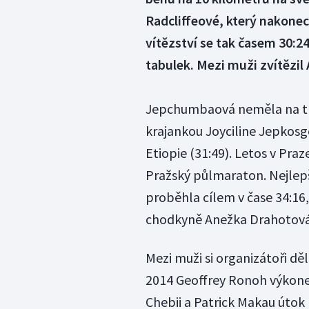
Radcliffeové, který nakonec
vítězství se tak časem 30:2
tabulek. Mezi muži zvítězil
Jepchumbaová neměla na tra
krajankou Joyciline Jepkosg
Etiopie (31:49). Letos v Pra
Pražský půlmaraton. Nejlepší
proběhla cílem v čase 34:16
chodkyně Anežka Drahotová
Mezi muži si organizátoři děl
2014 Geoffrey Ronoh výkonem
Chebii a Patrick Makau útok 