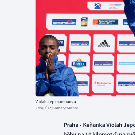
Curling
Dostihy
Florbal
Futsal
Golf
Gymnastika
Violah Jepchumbaová
Zdroj:
ČTK/Kamaryt Michal
Praha - Keňanka Violah Jepc
běhu na 10 kilometrů na svě