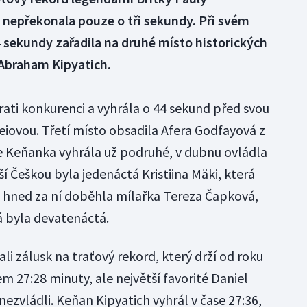
 nepřekonala pouze o tři sekundy. Při svém
4 sekundy zařadila na druhé místo historických
 Abraham Kipyatich.
ti konkurenci a vyhrála o 44 sekund před svou
eiovou. Třetí místo obsadila Afera Godfayová z
ze Keňanka vyhrála už podruhé, v dubnu ovládla
 Češkou byla jedenáctá Kristiina Mäki, která
, hned za ní doběhla mílařka Tereza Čapková,
 byla devatenáctá.
ali zálusk na traťový rekord, který drží od roku
 27:28 minuty, ale největší favorité Daniel
nezvládli. Keňan Kipyatich vyhrál v čase 27:36,