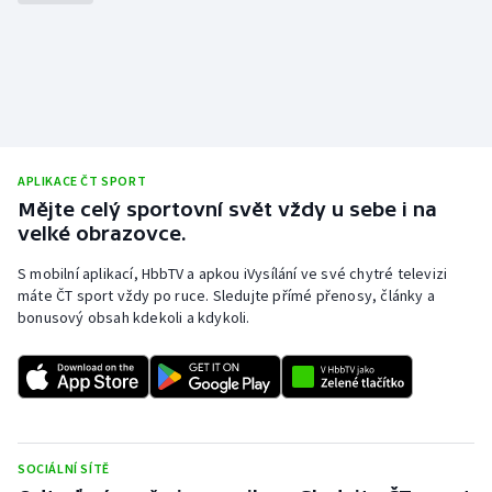
Stolní tenis
Triatlon
Veslování
Vodní slalom
APLIKACE ČT SPORT
Mějte celý sportovní svět vždy u sebe i na
Volejbal
velké obrazovce.
S mobilní aplikací, HbbTV a apkou iVysílání ve své chytré televizi
Ostatní
máte ČT sport vždy po ruce. Sledujte přímé přenosy, články a
bonusový obsah kdekoli a kdykoli.
SOCIÁLNÍ SÍTĚ