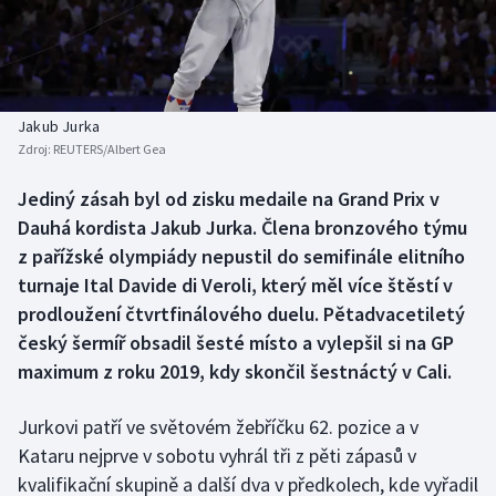
Baseball a softbal
Soutěže
Basketbal
Historické návraty
Biatlon
Aplikace ČT sport
Jakub Jurka
Zdroj:
REUTERS/Albert Gea
Boby a skeleton
AZ kvíz
Jediný zásah byl od zisku medaile na Grand Prix v
Dauhá kordista Jakub Jurka. Člena bronzového týmu
Box
z pařížské olympiády nepustil do semifinále elitního
Curling
turnaje Ital Davide di Veroli, který měl více štěstí v
prodloužení čtvrtfinálového duelu. Pětadvacetiletý
Dostihy
český šermíř obsadil šesté místo a vylepšil si na GP
maximum z roku 2019, kdy skončil šestnáctý v Cali.
Florbal
Jurkovi patří ve světovém žebříčku 62. pozice a v
Futsal
Kataru nejprve v sobotu vyhrál tři z pěti zápasů v
kvalifikační skupině a další dva v předkolech, kde vyřadil
Golf