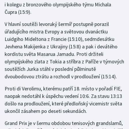
i kolegu z bronzového olympijského týmu Michala
Čupra (15:9).
Gymnastika
V hlavní soutěži levoruký šermíř postupně porazil
Házená
úřadujícího mistra Evropy a světovou dvanáctku
Luidgiho Mideltona z Francie (15:10), sedmdesátku
Jezdectví
Jevhena Makijenka z Ukrajiny (15:8) a pak i devátého
kordistu světa Masarua Jamadu. Proti držiteli
Judo
olympijského zlata z Tokia a stříbra z Paříže v týmových
soutěžích Jurka stáhl v poslední půlminutě
Krasobruslení
dvoubodovou ztrátu a rozhodl v prodloužení (15:14).
Lezení
Proti di Verolimu, kterému patří 18. místo v pořadí FIE,
naopak nedotáhl k úspěchu vedení 10:6. Za stavu 13:13
Lyže a snowboard
došlo na prodloužení, které předloňský vicemistr světa
Moderní pětiboj
ukončil zásahem po deseti sekundách.
Grand Prix je v šermu obdobou tenisových grandslamů,
Motorsport