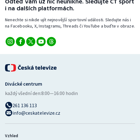
Odteď vám už nic neunikne. Sledujte ČT sport
i na dalších platformách.
Nenechte si nikde ujít nejnovější sportovní události. Sledujte nás i
na Facebooku, X, Instagramu, Threads či YouTube a buďte v obraze.
Divácké centrum
každý všední den:
8:00—16:00 hodin
261 136 113
info@ceskatelevize.cz
Vzhled