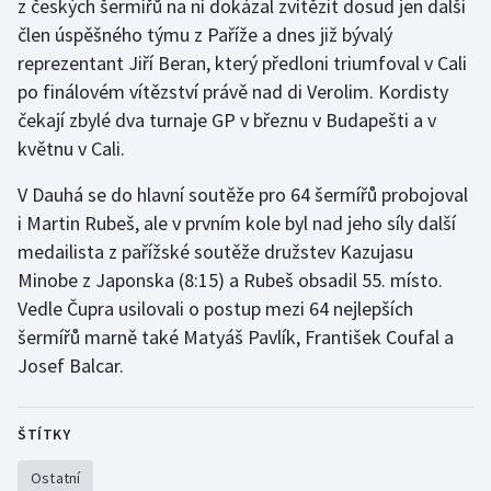
z českých šermířů na ní dokázal zvítězit dosud jen další
člen úspěšného týmu z Paříže a dnes již bývalý
Olympijské hry
reprezentant Jiří Beran, který předloni triumfoval v Cali
Parasport
po finálovém vítězství právě nad di Verolim. Kordisty
čekají zbylé dva turnaje GP v březnu v Budapešti a v
Plavání
květnu v Cali.
Plážový volejbal
V Dauhá se do hlavní soutěže pro 64 šermířů probojoval
i Martin Rubeš, ale v prvním kole byl nad jeho síly další
Ragby
medailista z pařížské soutěže družstev Kazujasu
Minobe z Japonska (8:15) a Rubeš obsadil 55. místo.
Rychlobruslení
Vedle Čupra usilovali o postup mezi 64 nejlepších
šermířů marně také Matyáš Pavlík, František Coufal a
Rychlostní kanoistika
Josef Balcar.
Short track
ŠTÍTKY
Sportovní střelba
Ostatní