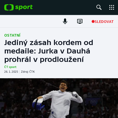
POPULÁRNÍ
SLEDOVAT
Fotbal
OSTATNÍ
Jediný zásah kordem od
Hokej
medaile: Jurka v Dauhá
prohrál v prodloužení
Tenis
ČT sport
Atletika
26. 1. 2025
|
Zdroj:
ČTK
Cyklistika
DALŠÍ SPORTY
Americký fotbal
NEPŘEHLÉDNĚTE