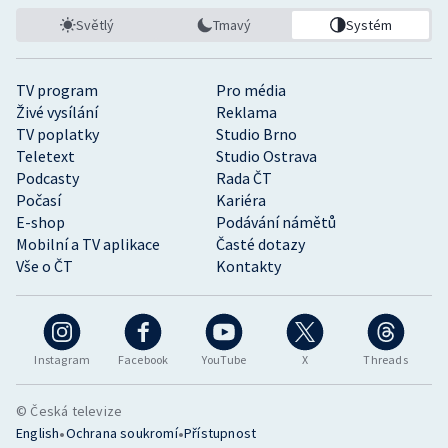
Světlý
Tmavý
Systém
TV program
Pro média
Živé vysílání
Reklama
TV poplatky
Studio Brno
Teletext
Studio Ostrava
Podcasty
Rada ČT
Počasí
Kariéra
E-shop
Podávání námětů
Mobilní a TV aplikace
Časté dotazy
Vše o ČT
Kontakty
Instagram
Facebook
YouTube
X
Threads
© Česká televize
•
•
English
Ochrana soukromí
Přístupnost