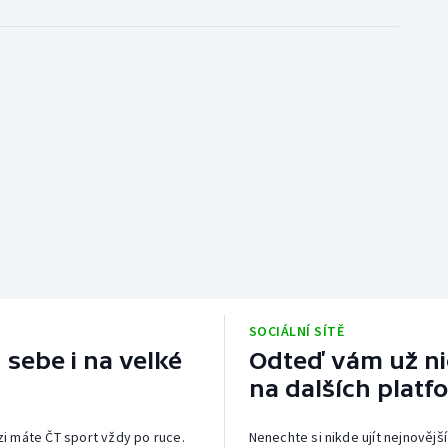
SOCIÁLNÍ SÍTĚ
 sebe i na velké
Odteď vám už nic
na dalších platf
izi máte ČT sport vždy po ruce.
Nenechte si nikde ujít nejnovější