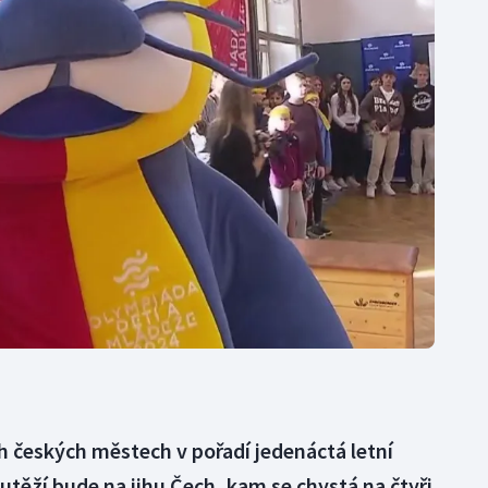
Moderní pětiboj
Triatlon
Motorsport
Veslování
Olympijské hry
Vodní slalom
Parasport
Volejbal
Plavání
Ostatní
Plážový volejbal
h českých městech v pořadí jedenáctá letní
těží bude na jihu Čech, kam se chystá na čtyři