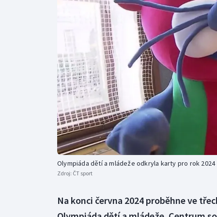
Curling
Dostihy
Florbal
Futsal
Golf
Gymnastika
Olympiáda dětí a mládeže odkryla karty pro rok 2024
Zdroj:
ČT sport
Na konci června 2024 proběhne ve třec
Olympiáda dětí a mládeže. Centrum sou