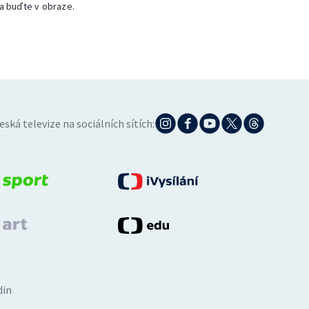
a buďte v obraze.
eská televize na sociálních sítích:
din