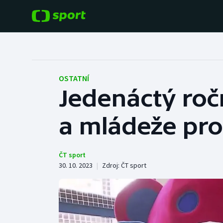
POPULÁRNÍ
DALŠÍ SPORTY
Fotbal
Americký fotbal
OSTATNÍ
Jedenáctý roč
Hokej
Baseball a softbal
a mládeže pro
Tenis
Basketbal
Atletika
Biatlon
ČT sport
30. 10. 2023
|
Zdroj:
ČT sport
Cyklistika
Boby a skeleton
Box