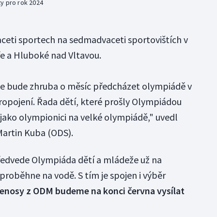
y pro rok 2024
aceti sportech na sedmadvaceti sportovištích v
e a Hluboké nad Vltavou.
e bude zhruba o měsíc předcházet olympiádě v
propojení. Řada dětí, které prošly Olympiádou
 jako olympionici na velké olympiádě," uvedl
Martin Kuba (ODS).
předvede Olympiáda dětí a mládeže už na
proběhne na vodě. S tím je spojen i výběr
enosy z ODM budeme na konci června vysílat